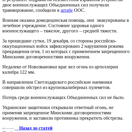
двое военнослужащих Объединенных сил получили
травмирование, сообщили в
штабе
ООС.
Воинам оказана домедицинская помощь, они эвакуированы в
лечебное учреждение. Состояние здоровья одного
военнослужащего – тяжелое, другого – средней тяжести.
За прошедшие сутки, 19 декабря, со стороны российско-
оккупационных войск зафиксировано 2 нарушения режима
прекращения огня, 1 из которых с применением запрещенного
Минскими договоренностями вооружения.
Недалеко от Новозвановки враг вел огонь из артиллерии
калибра 122 мм.
В направлении Светлодарского российские наемники
совершили обстрел из крупнокалиберных пулеметов.
Потерь среди военнослужащих Объединенных сил не было.
Украинские защитники открывали ответный огонь, не
применяя запрещенное Минскими договоренностями
вооружения, и заставили противника прекратить обстрелы.
Назад до статей