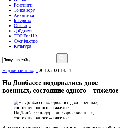
Рейтинги
Точка зору
Аналітика
Інтерв’ю
Столиця
Дайджест
TOP For UA
Суспiльство
Культура
Надзвичайні події
20.12.2021 13:54
На Донбассе подорвались двое
военных, состояние одного – тяжелое
На Донбассе подорвались двое военных,
состояние одного – тяжелое
В результате подрыва на неизвестном взрывном устройстве