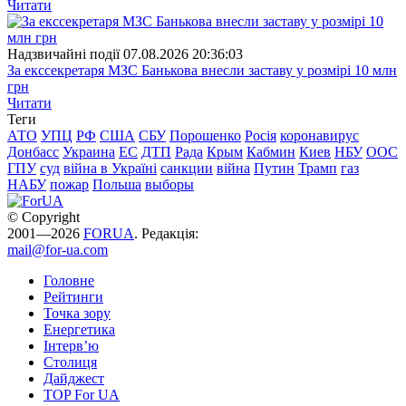
Читати
Надзвичайні події
07.08.2026 20:36:03
За екссекретаря МЗС Банькова внесли заставу у розмірі 10 млн
грн
Читати
Теги
АТО
УПЦ
РФ
США
СБУ
Порошенко
Росія
коронавирус
Донбасс
Украина
ЕС
ДТП
Рада
Крым
Кабмин
Киев
НБУ
ООС
ГПУ
суд
війна в Україні
санкции
війна
Путин
Трамп
газ
НАБУ
пожар
Польша
выборы
© Copyright
2001—2026
FORUA
. Редакція:
mail@for-ua.com
Головне
Рейтинги
Точка зору
Енергетика
Інтерв’ю
Столиця
Дайджест
TOP For UA