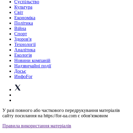
Суспiльство
Культура
Світ
Економіка
Політика
Війна
Спорт
Здоров'я
Технології
Аналітика
Екологія
Новини компаній
Надзвичайні події
Досьє
ИнфоFor
У разі повного або часткового передрукування матеріалів
сайту посилання на https://for-ua.com є обов'язковим
Правила використання матеріалів