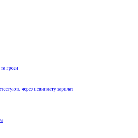
 та грози
тестують через невиплату зарплат