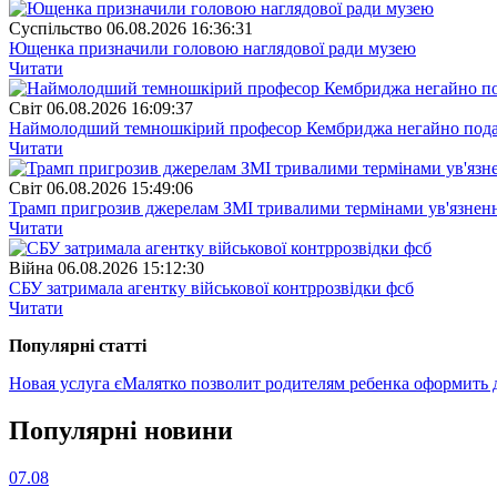
Суспiльство
06.08.2026 16:36:31
Ющенка призначили головою наглядової ради музею
Читати
Свiт
06.08.2026 16:09:37
Наймолодший темношкірий професор Кембриджа негайно подав у
Читати
Свiт
06.08.2026 15:49:06
Трамп пригрозив джерелам ЗМІ тривалими термінами ув'язнен
Читати
Війна
06.08.2026 15:12:30
СБУ затримала агентку військової контррозвідки фсб
Читати
Популярнi статтi
Новая услуга єМалятко позволит родителям ребенка оформит
Популярнi новини
07.08