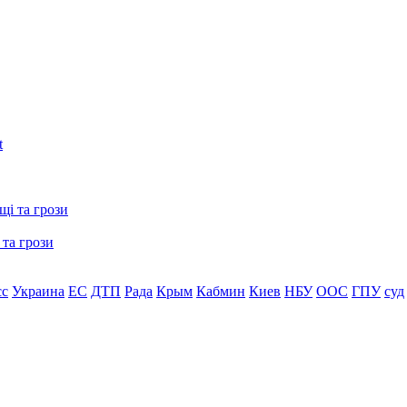
 та грози
сс
Украина
ЕС
ДТП
Рада
Крым
Кабмин
Киев
НБУ
ООС
ГПУ
суд