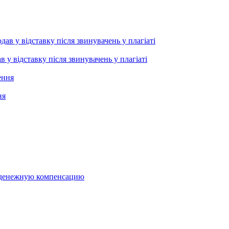
 відставку після звинувачень у плагіаті
ня
ь денежную компенсацию