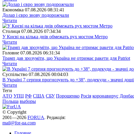
Економіка
07.08.2026 08:31:41
Долар і євро знову подорожчали
Читати
Столиця
07.08.2026 07:34:34
У Києві на кілька днів обмежать рух мостом Метро
Читати
Головне
07.08.2026 06:31:34
Трамп дав зрозуміти, що Україна не отримає ракети для Patriot
Читати
Суспiльство
07.08.2026 00:04:03
В Україні 7 серпня прогнозують до +38°, подекуди - значні дощі
Читати
Теги
АТО
УПЦ
РФ
США
СБУ
Порошенко
Росія
коронавирус
Донба
Польша
выборы
© Copyright
2001—2026
FORUA
. Редакція:
mail@for-ua.com
Головне