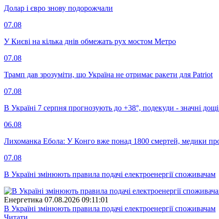
Долар і євро знову подорожчали
07.08
У Києві на кілька днів обмежать рух мостом Метро
07.08
Трамп дав зрозуміти, що Україна не отримає ракети для Patriot
07.08
В Україні 7 серпня прогнозують до +38°, подекуди - значні дощі
06.08
Лихоманка Ебола: У Конго вже понад 1800 смертей, медики про
07.08
В Україні змінюють правила подачі електроенергії споживачам
Енергетика
07.08.2026 09:11:01
В Україні змінюють правила подачі електроенергії споживачам
Читати