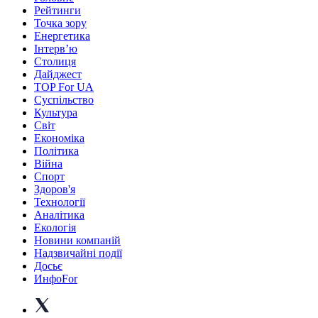
Рейтинги
Точка зору
Енергетика
Інтерв’ю
Столиця
Дайджест
TOP For UA
Суспiльство
Культура
Світ
Економіка
Політика
Війна
Спорт
Здоров'я
Технології
Аналітика
Екологія
Новини компаній
Надзвичайні події
Досьє
ИнфоFor