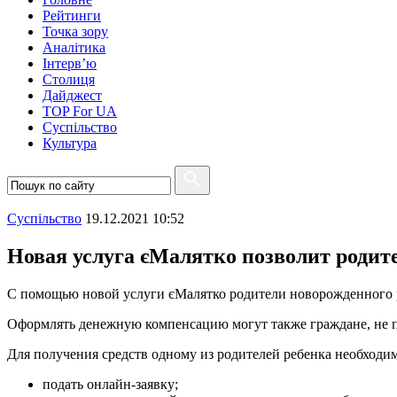
Рейтинги
Точка зору
Аналітика
Інтерв’ю
Столиця
Дайджест
TOP For UA
Суспiльство
Культура
Суспiльство
19.12.2021 10:52
Новая услуга єМалятко позволит роди
С помощью новой услуги єМалятко родители новорожденного 
Оформлять денежную компенсацию могут также граждане, не п
Для получения средств одному из родителей ребенка необходи
подать онлайн-заявку;