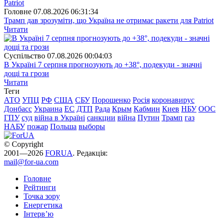
Головне
07.08.2026 06:31:34
Трамп дав зрозуміти, що Україна не отримає ракети для Patriot
Читати
Суспiльство
07.08.2026 00:04:03
В Україні 7 серпня прогнозують до +38°, подекуди - значні
дощі та грози
Читати
Теги
АТО
УПЦ
РФ
США
СБУ
Порошенко
Росія
коронавирус
Донбасс
Украина
ЕС
ДТП
Рада
Крым
Кабмин
Киев
НБУ
ООС
ГПУ
суд
війна в Україні
санкции
війна
Путин
Трамп
газ
НАБУ
пожар
Польша
выборы
© Copyright
2001—2026
FORUA
. Редакція:
mail@for-ua.com
Головне
Рейтинги
Точка зору
Енергетика
Інтерв’ю