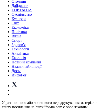
Столиця
Дайджест
TOP For UA
Суспiльство
Культура
Світ
Економіка
Політика
Війна
Спорт
Здоров'я
Технології
Аналітика
Екологія
Новини компаній
Надзвичайні події
Досьє
ИнфоFor
У разі повного або часткового передрукування матеріалів
сайту посилання на https://for-ua.com є обов'язковим