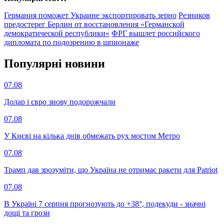
Германия поможет Украине экспортировать зерно
Резников
предостерег Берлин от восстановления «Германской
демократической республики»
ФРГ вышлет российского
дипломата по подозрению в шпионаже
Популярнi новини
07.08
Долар і євро знову подорожчали
07.08
У Києві на кілька днів обмежать рух мостом Метро
07.08
Трамп дав зрозуміти, що Україна не отримає ракети для Patriot
07.08
В Україні 7 серпня прогнозують до +38°, подекуди - значні
дощі та грози