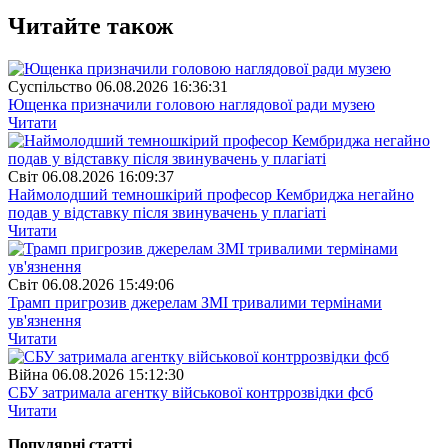
Читайте також
Суспiльство
06.08.2026 16:36:31
Ющенка призначили головою наглядової ради музею
Читати
Свiт
06.08.2026 16:09:37
Наймолодший темношкірий професор Кембриджа негайно
подав у відставку після звинувачень у плагіаті
Читати
Свiт
06.08.2026 15:49:06
Трамп пригрозив джерелам ЗМІ тривалими термінами
ув'язнення
Читати
Війна
06.08.2026 15:12:30
СБУ затримала агентку військової контррозвідки фсб
Читати
Популярнi статтi