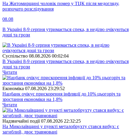
На Житомирщині чоловік помер у ТЦК після медогляду,
розпочато розслідування
08.08
В Україні 8-9 серпня утримається спека, в неділю очікуються
дощі та грози
Суспiльство
08.08.2026 00:02:04
В Україні 8-9 серпня утримається спека, в неділю очікуються
дощі та грози
Читати
Економіка
07.08.2026 23:29:52
Нацбанк очікує прискорення інфляції до 10% цьогоріч та
зростання економіки на 1,8%
Читати
Надзвичайні події
07.08.2026 22:32:25
На Миколаївщині у пункті металобрухту стався вибух: є
загиблий, двоє травмовані