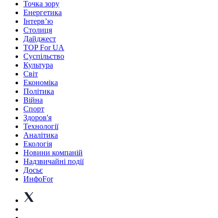
Точка зору
Енергетика
Інтерв’ю
Столиця
Дайджест
TOP For UA
Суспiльство
Культура
Світ
Економіка
Політика
Війна
Спорт
Здоров'я
Технології
Аналітика
Екологія
Новини компаній
Надзвичайні події
Досьє
ИнфоFor