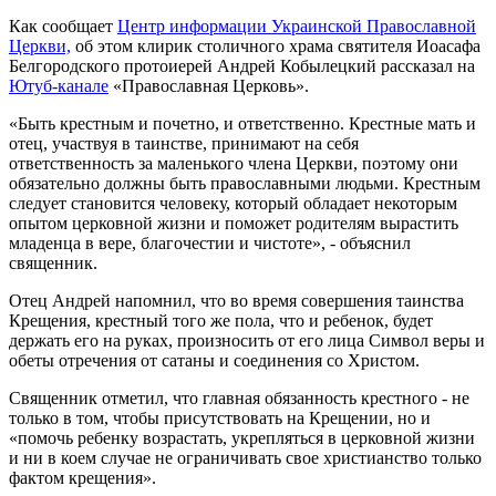
Как сообщает
Центр информации Украинской Православной
Церкви,
об этом клирик столичного храма святителя Иоасафа
Белгородского протоиерей Андрей Кобылецкий рассказал на
Ютуб-канале
«Православная Церковь».
«Быть крестным и почетно, и ответственно. Крестные мать и
отец, участвуя в таинстве, принимают на себя
ответственность за маленького члена Церкви, поэтому они
обязательно должны быть православными людьми. Крестным
следует становится человеку, который обладает некоторым
опытом церковной жизни и поможет родителям вырастить
младенца в вере, благочестии и чистоте», - объяснил
священник.
Отец Андрей напомнил, что во время совершения таинства
Крещения, крестный того же пола, что и ребенок, будет
держать его на руках, произносить от его лица Символ веры и
обеты отречения от сатаны и соединения со Христом.
Священник отметил, что главная обязанность крестного - не
только в том, чтобы присутствовать на Крещении, но и
«помочь ребенку возрастать, укрепляться в церковной жизни
и ни в коем случае не ограничивать свое христианство только
фактом крещения».