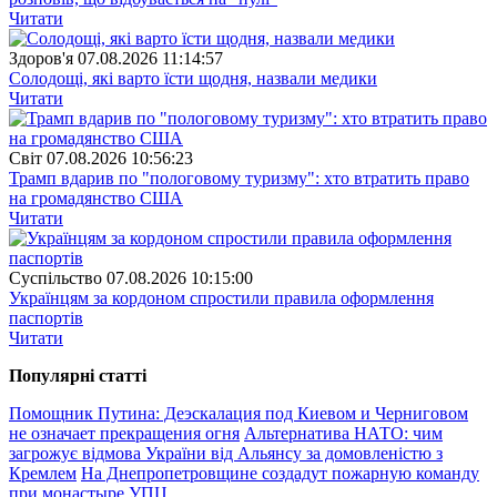
Читати
Здоров'я
07.08.2026 11:14:57
Солодощі, які варто їсти щодня, назвали медики
Читати
Свiт
07.08.2026 10:56:23
Трамп вдарив по "пологовому туризму": хто втратить право
на громадянство США
Читати
Суспiльство
07.08.2026 10:15:00
Українцям за кордоном спростили правила оформлення
паспортів
Читати
Популярнi статтi
Помощник Путина: Деэскалация под Киевом и Черниговом
не означает прекращения огня
Альтернатива НАТО: чим
загрожує відмова України від Альянсу за домовленістю з
Кремлем
На Днепропетровщине создадут пожарную команду
при монастыре УПЦ