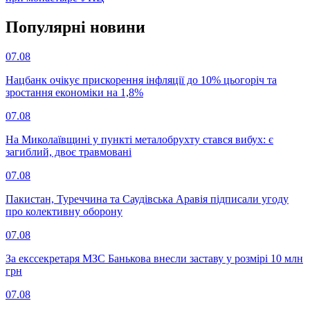
Популярнi новини
07.08
Нацбанк очікує прискорення інфляції до 10% цьогоріч та
зростання економіки на 1,8%
07.08
На Миколаївщині у пункті металобрухту стався вибух: є
загиблий, двоє травмовані
07.08
Пакистан, Туреччина та Саудівська Аравія підписали угоду
про колективну оборону
07.08
За екссекретаря МЗС Банькова внесли заставу у розмірі 10 млн
грн
07.08