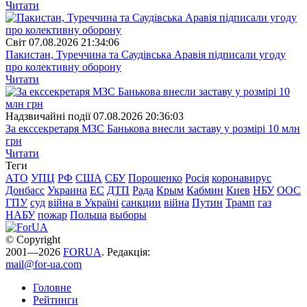
Читати
Свiт
07.08.2026 21:34:06
Пакистан, Туреччина та Саудівська Аравія підписали угоду
про колективну оборону
Читати
Надзвичайні події
07.08.2026 20:36:03
За екссекретаря МЗС Банькова внесли заставу у розмірі 10 млн
грн
Читати
Теги
АТО
УПЦ
РФ
США
СБУ
Порошенко
Росія
коронавирус
Донбасс
Украина
ЕС
ДТП
Рада
Крым
Кабмин
Киев
НБУ
ООС
ГПУ
суд
війна в Україні
санкции
війна
Путин
Трамп
газ
НАБУ
пожар
Польша
выборы
© Copyright
2001—2026
FORUA
. Редакція:
mail@for-ua.com
Головне
Рейтинги