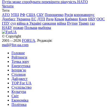
Путін може спробувати перевірити рішучість НАТО
Читати
Теги
АТО
УПЦ
РФ
США
СБУ
Порошенко
Росія
коронавирус
Донбасс
Украина
ЕС
ДТП
Рада
Крым
Кабмин
Киев
НБУ
ООС
ГПУ
суд
війна в Україні
санкции
війна
Путин
Трамп
газ
НАБУ
пожар
Польша
выборы
© Copyright
2001—2026
FORUA
. Редакція:
mail@for-ua.com
Головне
Рейтинги
Точка зору
Енергетика
Інтерв’ю
Столиця
Дайджест
TOP For UA
Суспiльство
Культура
Світ
Економіка
Політика