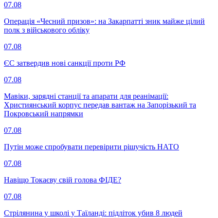
07.08
Операція «Чесний призов»: на Закарпатті зник майже цілий
полк з військового обліку
07.08
ЄС затвердив нові санкції проти РФ
07.08
Мавіки, зарядні станції та апарати для реанімації:
Християнський корпус передав вантаж на Запорізький та
Покровський напрямки
07.08
Путін може спробувати перевірити рішучість НАТО
07.08
Навіщо Токаєву свій голова ФІДЕ?
07.08
Стрілянина у школі у Таїланді: підліток убив 8 людей