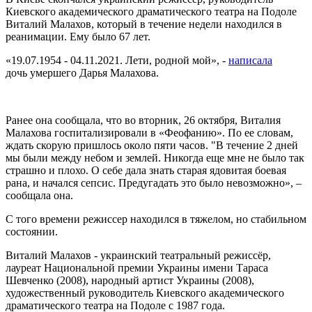
Киевского академического драматического театра на Подоле
Виталий Малахов, который в течение недели находился в
реанимации. Ему было 67 лет.
«19.07.1954 - 04.11.2021. Лети, родной мой», -
написала
дочь умершего Дарья Малахова.
Ранее она сообщала, что во вторник, 26 октября, Виталия
Малахова госпитализировали в «Феофанию». По ее словам,
ждать скорую пришлось около пяти часов. "В течение 2 дней
мы были между небом и землей. Никогда еще мне не было так
страшно и плохо. О себе дала знать старая ядовитая боевая
рана, и начался сепсис. Предугадать это было невозможно», –
сообщала она.
С того времени режиссер находился в тяжелом, но стабильном
состоянии.
Виталий Малахов - украинский театральный режиссёр,
лауреат Национальной премии Украины имени Тараса
Шевченко (2008), народный артист Украины (2008),
художественный руководитель Киевского академического
драматического театра на Подоле с 1987 года.