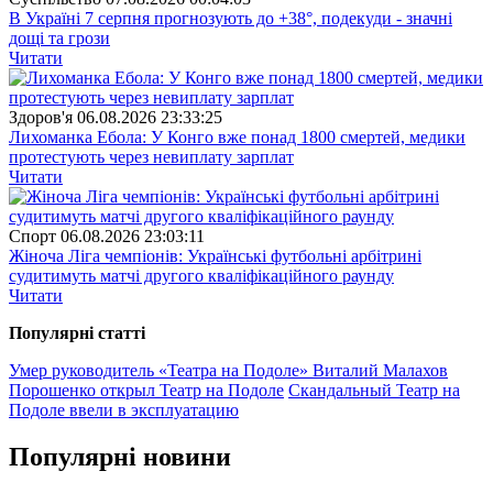
В Україні 7 серпня прогнозують до +38°, подекуди - значні
дощі та грози
Читати
Здоров'я
06.08.2026 23:33:25
Лихоманка Ебола: У Конго вже понад 1800 смертей, медики
протестують через невиплату зарплат
Читати
Спорт
06.08.2026 23:03:11
Жіноча Ліга чемпіонів: Українські футбольні арбітрині
судитимуть матчі другого кваліфікаційного раунду
Читати
Популярнi статтi
Умер руководитель «Театра на Подоле» Виталий Малахов
Порошенко открыл Театр на Подоле
Скандальный Театр на
Подоле ввели в эксплуатацию
Популярнi новини