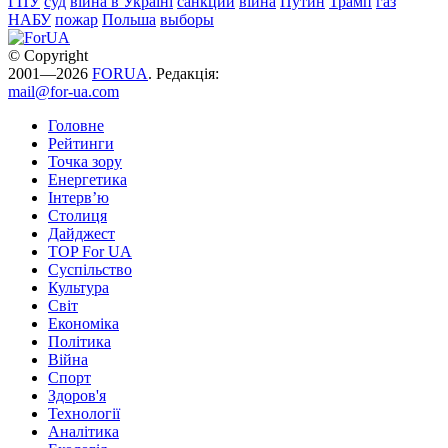
ГПУ
суд
війна в Україні
санкции
війна
Путин
Трамп
газ
НАБУ
пожар
Польша
выборы
© Copyright
2001—2026
FORUA
. Редакція:
mail@for-ua.com
Головне
Рейтинги
Точка зору
Енергетика
Інтерв’ю
Столиця
Дайджест
TOP For UA
Суспiльство
Культура
Світ
Економіка
Політика
Війна
Спорт
Здоров'я
Технології
Аналітика