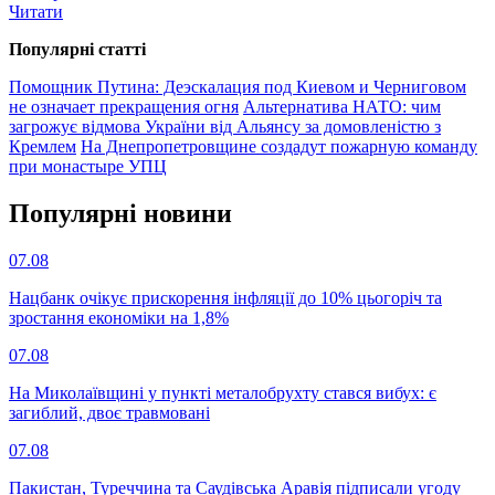
Читати
Популярнi статтi
Помощник Путина: Деэскалация под Киевом и Черниговом
не означает прекращения огня
Альтернатива НАТО: чим
загрожує відмова України від Альянсу за домовленістю з
Кремлем
На Днепропетровщине создадут пожарную команду
при монастыре УПЦ
Популярнi новини
07.08
Нацбанк очікує прискорення інфляції до 10% цьогоріч та
зростання економіки на 1,8%
07.08
На Миколаївщині у пункті металобрухту стався вибух: є
загиблий, двоє травмовані
07.08
Пакистан, Туреччина та Саудівська Аравія підписали угоду