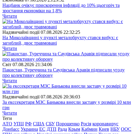
Нацбанк очікує прискорення інфляції до 10% цьогоріч та
зростання економіки на 1,8%
Читати
Надзвичайні події
07.08.2026 22:32:25
На Миколаївщині у пункті металобрухту стався вибух: є
загиблий, двоє травмовані
Читати
Свiт
07.08.2026 21:34:06
Пакистан, Туреччина та Саудівська Аравія підписали угоду
про колективну оборону
Читати
Надзвичайні події
07.08.2026 20:36:03
За екссекретаря МЗС Банькова внесли заставу у розмірі 10 млн
грн
Читати
Теги
АТО
УПЦ
РФ
США
СБУ
Порошенко
Росія
коронавирус
Донбасс
Украина
ЕС
ДТП
Рада
Крым
Кабмин
Киев
НБУ
ООС