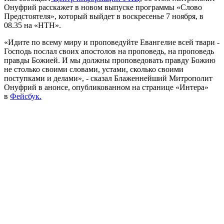
Онуфрий расскажет в новом выпуске программы «Слово
Предстоятеля», который выйдет в воскресенье 7 ноября, в
08.35 на «НТН».
«Идите по всему миру и проповедуйте Евангелие всей твари -
Господь послал своих апостолов на проповедь, на проповедь
правды Божией. И мы должны проповедовать правду Божию
не столько своими словами, устами, сколько своими
поступками и делами», - сказал Блаженнейший Митрополит
Онуфрий в анонсе, опубликованном на странице «Интера»
в
Фейсбук.