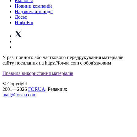
Екологія
Новини компаній
Надзвичайні події
Досьє
ИнфоFor
У разі повного або часткового передрукування матеріалів
сайту посилання на https://for-ua.com є обов'язковим
Правила використання матеріалів
© Copyright
2001—2026
FORUA
. Редакція:
mail@for-ua.com