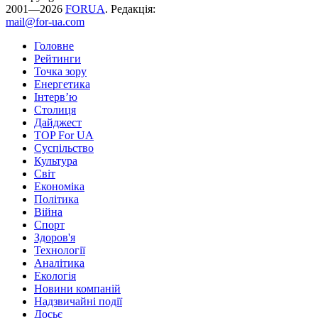
2001—2026
FORUA
. Редакція:
mail@for-ua.com
Головне
Рейтинги
Точка зору
Енергетика
Інтерв’ю
Столиця
Дайджест
TOP For UA
Суспiльство
Культура
Світ
Економіка
Політика
Війна
Спорт
Здоров'я
Технології
Аналітика
Екологія
Новини компаній
Надзвичайні події
Досьє