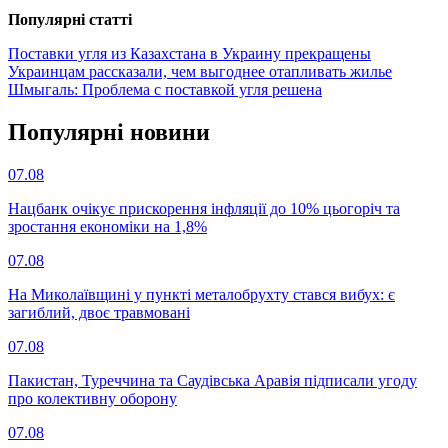
Популярнi статтi
Поставки угля из Казахстана в Украину прекращены
Украинцам рассказали, чем выгоднее отапливать жилье
Шмыгаль: Проблема с поставкой угля решена
Популярнi новини
07.08
Нацбанк очікує прискорення інфляції до 10% цьогоріч та
зростання економіки на 1,8%
07.08
На Миколаївщині у пункті металобрухту стався вибух: є
загиблий, двоє травмовані
07.08
Пакистан, Туреччина та Саудівська Аравія підписали угоду
про колективну оборону
07.08