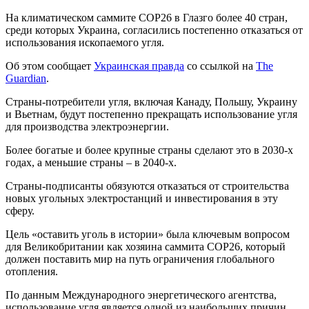
На климатическом саммите COP26 в Глазго более 40 стран,
среди которых Украина, согласились постепенно отказаться от
использования ископаемого угля.
Об этом сообщает
Украинская правда
со ссылкой на
The
Guardian
.
Страны-потребители угля, включая Канаду, Польшу, Украину
и Вьетнам, будут постепенно прекращать использование угля
для производства электроэнергии.
Более богатые и более крупные страны сделают это в 2030-х
годах, а меньшие страны – в 2040-х.
Страны-подписанты обязуются отказаться от строительства
новых угольных электростанций и инвестирования в эту
сферу.
Цель «оставить уголь в истории» была ключевым вопросом
для Великобритании как хозяина саммита COP26, который
должен поставить мир на путь ограничения глобального
отопления.
По данным Международного энергетического агентства,
использование угля является одной из наибольших причин