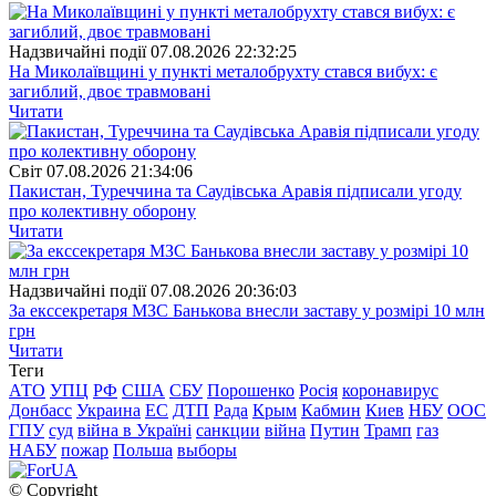
Надзвичайні події
07.08.2026 22:32:25
На Миколаївщині у пункті металобрухту стався вибух: є
загиблий, двоє травмовані
Читати
Свiт
07.08.2026 21:34:06
Пакистан, Туреччина та Саудівська Аравія підписали угоду
про колективну оборону
Читати
Надзвичайні події
07.08.2026 20:36:03
За екссекретаря МЗС Банькова внесли заставу у розмірі 10 млн
грн
Читати
Теги
АТО
УПЦ
РФ
США
СБУ
Порошенко
Росія
коронавирус
Донбасс
Украина
ЕС
ДТП
Рада
Крым
Кабмин
Киев
НБУ
ООС
ГПУ
суд
війна в Україні
санкции
війна
Путин
Трамп
газ
НАБУ
пожар
Польша
выборы
© Copyright