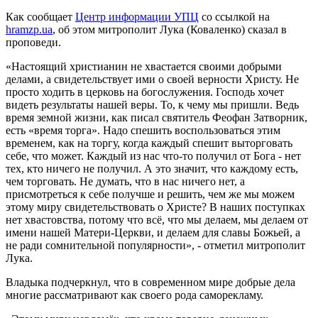
Как сообщает
Центр информации УПЦ
со ссылкой на
hramzp.ua
, об этом митрополит Лука (Коваленко) сказал в
проповеди.
«Настоящий христианин не хвастается своими добрыми
делами, а свидетельствует ими о своей верности Христу. Не
просто ходить в церковь на богослужения. Господь хочет
видеть результаты нашей веры. То, к чему мы пришли. Ведь
время земной жизни, как писал святитель Феофан Затворник,
есть «время торга». Надо спешить воспользоваться этим
временем, как на торгу, когда каждый спешит выторговать
себе, что может. Каждый из нас что-то получил от Бога - нет
тех, кто ничего не получил. А это значит, что каждому есть,
чем торговать. Не думать, что в нас ничего нет, а
присмотреться к себе получше и решить, чем же мы можем
этому миру свидетельствовать о Христе? В наших поступках
нет хвастовства, потому что всё, что мы делаем, мы делаем от
имени нашей Матери-Церкви, и делаем для славы Божьей, а
не ради сомнительной популярности», - отметил митрополит
Лука.
Владыка подчеркнул, что в современном мире добрые дела
многие рассматривают как своего рода саморекламу.