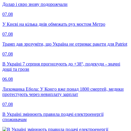
Долар і євро знову подорожчали
07.08
У Києві на кілька днів обмежать рух мостом Метро
07.08
Трамп дав зрозуміти, що Україна не отримає ракети для Patriot
07.08
В Україні 7 серпня прогнозують до +38°, подекуди - значні
дощі та грози
06.08
Лихоманка Ебола: У Конго вже понад 1800 смертей, медики
протестують через невиплату зарплат
07.08
В Україні змінюють правила подачі електроенергії
споживачам