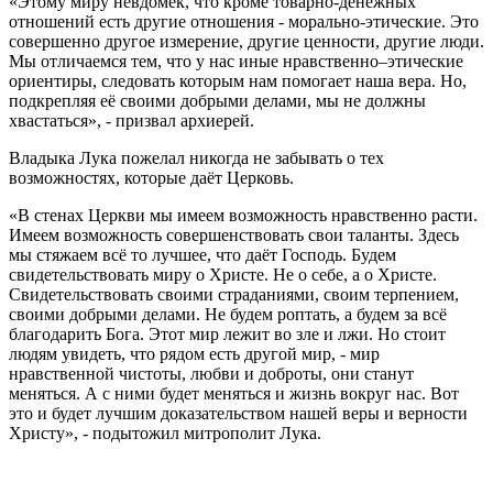
«Этому миру невдомёк, что кроме товарно-денежных
отношений есть другие отношения - морально-этические. Это
совершенно другое измерение, другие ценности, другие люди.
Мы отличаемся тем, что у нас иные нравственно–этические
ориентиры, следовать которым нам помогает наша вера. Но,
подкрепляя её своими добрыми делами, мы не должны
хвастаться», - призвал архиерей.
Владыка Лука пожелал никогда не забывать о тех
возможностях, которые даёт Церковь.
«В стенах Церкви мы имеем возможность нравственно расти.
Имеем возможность совершенствовать свои таланты. Здесь
мы стяжаем всё то лучшее, что даёт Господь. Будем
свидетельствовать миру о Христе. Не о себе, а о Христе.
Свидетельствовать своими страданиями, своим терпением,
своими добрыми делами. Не будем роптать, а будем за всё
благодарить Бога. Этот мир лежит во зле и лжи. Но стоит
людям увидеть, что рядом есть другой мир, - мир
нравственной чистоты, любви и доброты, они станут
меняться. А с ними будет меняться и жизнь вокруг нас. Вот
это и будет лучшим доказательством нашей веры и верности
Христу», - подытожил митрополит Лука.