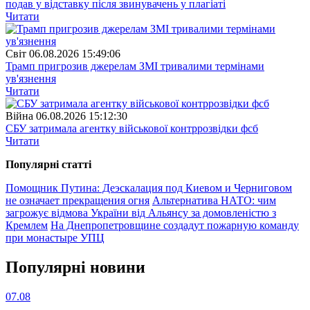
подав у відставку після звинувачень у плагіаті
Читати
Свiт
06.08.2026 15:49:06
Трамп пригрозив джерелам ЗМІ тривалими термінами
ув'язнення
Читати
Війна
06.08.2026 15:12:30
СБУ затримала агентку військової контррозвідки фсб
Читати
Популярнi статтi
Помощник Путина: Деэскалация под Киевом и Черниговом
не означает прекращения огня
Альтернатива НАТО: чим
загрожує відмова України від Альянсу за домовленістю з
Кремлем
На Днепропетровщине создадут пожарную команду
при монастыре УПЦ
Популярнi новини
07.08