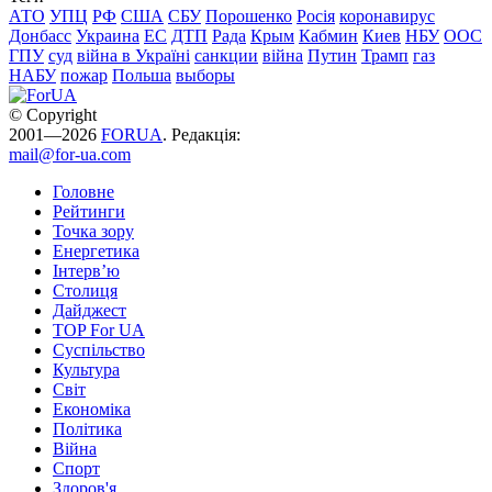
АТО
УПЦ
РФ
США
СБУ
Порошенко
Росія
коронавирус
Донбасс
Украина
ЕС
ДТП
Рада
Крым
Кабмин
Киев
НБУ
ООС
ГПУ
суд
війна в Україні
санкции
війна
Путин
Трамп
газ
НАБУ
пожар
Польша
выборы
© Copyright
2001—2026
FORUA
. Редакція:
mail@for-ua.com
Головне
Рейтинги
Точка зору
Енергетика
Інтерв’ю
Столиця
Дайджест
TOP For UA
Суспiльство
Культура
Світ
Економіка
Політика
Війна
Спорт
Здоров'я