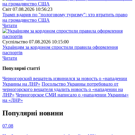
Свiт
07.08.2026 10:56:23
Трамп вдарив по "пологовому туризму": хто втратить право
на громадянство США
Читати
Суспiльство
07.08.2026 10:15:00
Українцям за кордоном спростили правила оформлення
паспортів
Читати
Популярнi статтi
Черногорский вещатель извинился за новость о «нападении
Украины на ЛНР»
Посольство Украины потребовало от
черногорского вещателя удалить новость о «нападении на
ЛНР»
Черногорское СМИ написало о «нападении Украины»
на «ЛНР»
Популярнi новини
07.08