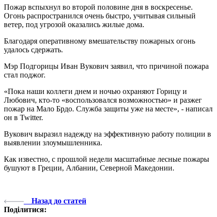
Пожар вспыхнул во второй половине дня в воскресенье.
Огонь распространился очень быстро, учитывая сильный
ветер, под угрозой оказались жилые дома.
Благодаря оперативному вмешательству пожарных огонь
удалось сдержать.
Мэр Подгорицы Иван Вукович заявил, что причиной пожара
стал поджог.
«Пока наши коллеги днем ​​и ночью охраняют Горицу и
Любович, кто-то «воспользовался возможностью» и разжег
пожар на Мало Брдо. Служба защиты уже на месте», - написал
он в Twitter.
Вукович выразил надежду на эффективную работу полиции в
выявлении злоумышленника.
Как известно, с прошлой недели масштабные лесные пожары
бушуют в Греции, Албании, Северной Македонии.
Назад до статей
Поділитися: