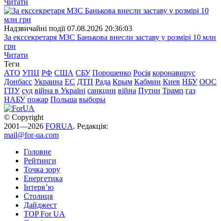
Читати
Надзвичайні події
07.08.2026 20:36:03
За екссекретаря МЗС Банькова внесли заставу у розмірі 10 млн
грн
Читати
Теги
АТО
УПЦ
РФ
США
СБУ
Порошенко
Росія
коронавирус
Донбасс
Украина
ЕС
ДТП
Рада
Крым
Кабмин
Киев
НБУ
ООС
ГПУ
суд
війна в Україні
санкции
війна
Путин
Трамп
газ
НАБУ
пожар
Польша
выборы
© Copyright
2001—2026
FORUA
. Редакція:
mail@for-ua.com
Головне
Рейтинги
Точка зору
Енергетика
Інтерв’ю
Столиця
Дайджест
TOP For UA