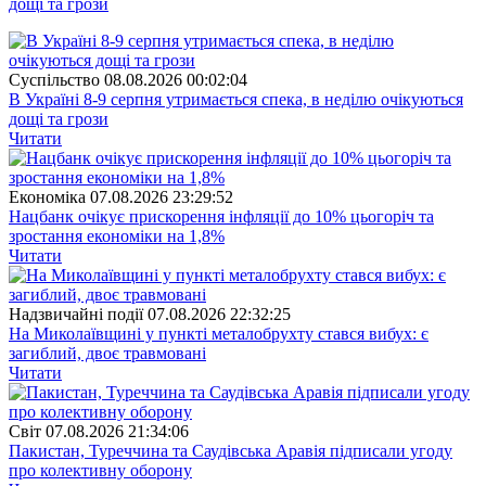
дощі та грози
Суспiльство
08.08.2026 00:02:04
В Україні 8-9 серпня утримається спека, в неділю очікуються
дощі та грози
Читати
Економіка
07.08.2026 23:29:52
Нацбанк очікує прискорення інфляції до 10% цьогоріч та
зростання економіки на 1,8%
Читати
Надзвичайні події
07.08.2026 22:32:25
На Миколаївщині у пункті металобрухту стався вибух: є
загиблий, двоє травмовані
Читати
Свiт
07.08.2026 21:34:06
Пакистан, Туреччина та Саудівська Аравія підписали угоду
про колективну оборону