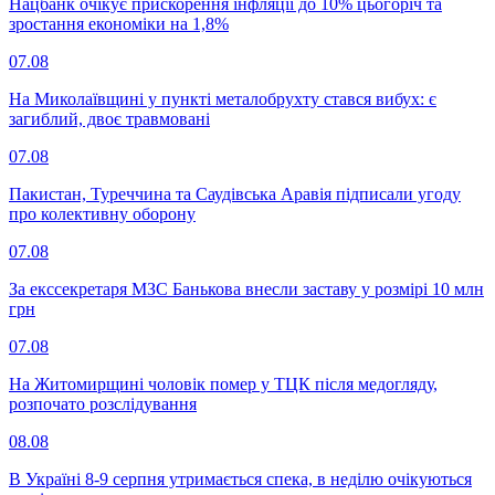
Нацбанк очікує прискорення інфляції до 10% цьогоріч та
зростання економіки на 1,8%
07.08
На Миколаївщині у пункті металобрухту стався вибух: є
загиблий, двоє травмовані
07.08
Пакистан, Туреччина та Саудівська Аравія підписали угоду
про колективну оборону
07.08
За екссекретаря МЗС Банькова внесли заставу у розмірі 10 млн
грн
07.08
На Житомирщині чоловік помер у ТЦК після медогляду,
розпочато розслідування
08.08
В Україні 8-9 серпня утримається спека, в неділю очікуються