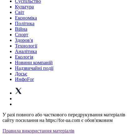
Суспiльство
Культура
Світ
Економіка
Політика
Війна
Спорт
Здоров'я
Технології
Аналітика
Екологія
Новини компаній
Надзвичайні події
Досьє
ИнфоFor
У разі повного або часткового передрукування матеріалів
сайту посилання на https://for-ua.com є обов'язковим
Правила використання матеріалів