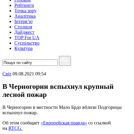
Рейтинги
Точка зору
Аналітика
Інтерв’ю
Столиця
Дайджест
TOP For UA
Суспiльство
Культура
Свiт
09.08.2021 09:54
В Черногории вспыхнул крупный
лесной пожар
В Черногории в местности Мало Брдо вблизи Подгорицы
вспыхнул пожар.
Об этом сообщает
«Европейская правда»
со ссылкой
на
RTCG.