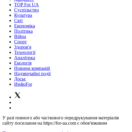
TOP For UA
Суспiльство
Культура
Світ
Економіка
Політика
Війна
Спорт
Здоров'я
Технології
Аналітика
Екологія
Новини компаній
Надзвичайні події
Досьє
ИнфоFor
У разі повного або часткового передрукування матеріалів
сайту посилання на https://for-ua.com є обов'язковим