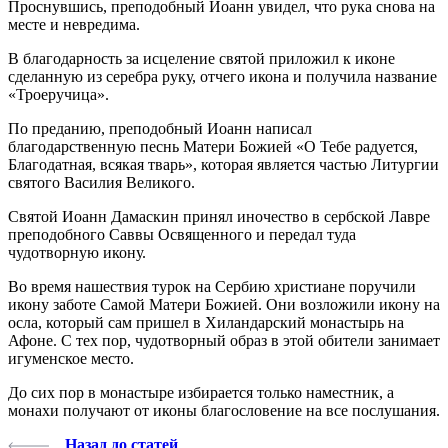
Проснувшись, преподобный Иоанн увидел, что рука снова на
месте и невредима.
В благодарность за исцеление святой приложил к иконе
сделанную из серебра руку, отчего икона и получила название
«Троеручица».
По преданию, преподобный Иоанн написал
благодарственную песнь Матери Божией «О Тебе радуется,
Благодатная, всякая тварь», которая является частью Литургии
святого Василия Великого.
Святой Иоанн Дамаскин принял иночество в сербской Лавре
преподобного Саввы Освященного и передал туда
чудотворную икону.
Во время нашествия турок на Сербию христиане поручили
икону заботе Самой Матери Божией. Они возложили икону на
осла, который сам пришел в Хиландарский монастырь на
Афоне. С тех пор, чудотворный образ в этой обители занимает
игуменское место.
До сих пор в монастыре избирается только наместник, а
монахи получают от иконы благословение на все послушания.
Назад до статей