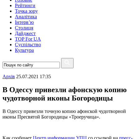
Рейтинги
Точка зору
Аналітика
Інтерв’ю
Столиця
Дайджест
TOP For UA
Суспiльство
Культура
Архiв
25.07.2021 17:35
В Одессу привезли афонскую копию
чудотворной иконы Богородицы
В Одессу привезли точную копию афонской чудотворной
иконы Пресвятой Богородицы «Троеручица».
Как сообщает
Центр информации УПЦ
со ссылкой на
пресс-