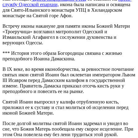
службу Одесской епархии,
икона была написана и освящена
для Свято-Ильинского монастыря УПЦ в Хиландарском
монастыре на Святой горе Афон.
Встречу иконы накануне дня памяти иконы Божией Матери
«Троеручица» возглавил митрополит Одесский и
Измаильский Агафангел в сослужении духовенства и
верующих Одессы.
*** История этого образа Богородицы связана с жизнью
преподобного Иоанна Дамаскина.
В IX веке, во время иконоборчества, за ревностное почитание
святых икон святой Иоанн был оклеветан императором Львом
III Исавром перед Дамасским калифом в государственной
измене. Правитель Дамаска приказал отсечь кисть руки у
преподобного и повесить ее на рынке.
Святой Иоанн выпросил у калифа отрубленную кисть,
приложил ее к суставу и стал молиться об исцелении перед
иконой Божией Матери.
После долгой молитвы святой Иоанн задремал и увидел во
сне, что Божия Матерь пообещала ему скорое исцеление. При
этом Она повелела ему без лени трудиться этой рукой.