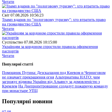
Читати
Свiт
07.08.2026 10:56:23
Трамп вдарив по "пологовому туризму": хто втратить право
на громадянство США
Читати
Суспiльство
07.08.2026 10:15:00
Українцям за кордоном спростили правила оформлення
паспортів
Читати
Популярнi статтi
Помощник Путина: Деэскалация под Киевом и Черниговом
не означает прекращения огня
Альтернатива НАТО: чим
загрожує відмова України від Альянсу за домовленістю з
Кремлем
На Днепропетровщине создадут пожарную команду
при монастыре УПЦ
Популярнi новини
07.08