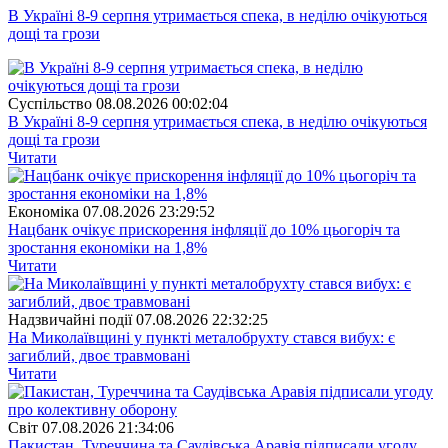
В Україні 8-9 серпня утримається спека, в неділю очікуються
дощі та грози
Суспiльство
08.08.2026 00:02:04
В Україні 8-9 серпня утримається спека, в неділю очікуються
дощі та грози
Читати
Економіка
07.08.2026 23:29:52
Нацбанк очікує прискорення інфляції до 10% цьогоріч та
зростання економіки на 1,8%
Читати
Надзвичайні події
07.08.2026 22:32:25
На Миколаївщині у пункті металобрухту стався вибух: є
загиблий, двоє травмовані
Читати
Свiт
07.08.2026 21:34:06
Пакистан, Туреччина та Саудівська Аравія підписали угоду