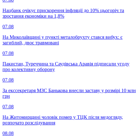
Нацбанк очікує прискорення інфляції до 10% цьогоріч та
зростання економіки на 1,8%
07.08
На Миколаївщині у пункті металобрухту стався вибух: є
загиблий, двоє травмовані
07.08
Пакистан, Туреччина та Саудівська Аравія підписали угоду
про колективну оборону
07.08
За екссекретаря МЗС Банькова внесли заставу у розмірі 10 млн
грн
07.08
На Житомирщині чоловік помер у ТЦК після медогляду,
розпочато розслідування
08.08