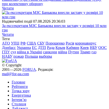
про колективну оборону
Читати
Надзвичайні події
07.08.2026 20:36:03
За екссекретаря МЗС Банькова внесли заставу у розмірі 10 млн
грн
Читати
Теги
АТО
УПЦ
РФ
США
СБУ
Порошенко
Росія
коронавирус
Донбасс
Украина
ЕС
ДТП
Рада
Крым
Кабмин
Киев
НБУ
ООС
ГПУ
суд
війна в Україні
санкции
війна
Путин
Трамп
газ
НАБУ
пожар
Польша
выборы
© Copyright
2001—2026
FORUA
. Редакція:
mail@for-ua.com
Головне
Рейтинги
Точка зору
Енергетика
Інтерв’ю
Столиця
Дайджест