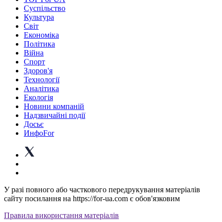
Суспiльство
Культура
Світ
Економіка
Політика
Війна
Спорт
Здоров'я
Технології
Аналітика
Екологія
Новини компаній
Надзвичайні події
Досьє
ИнфоFor
У разі повного або часткового передрукування матеріалів
сайту посилання на https://for-ua.com є обов'язковим
Правила використання матеріалів