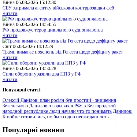
Війна
06.08.2026 15:12:30
СБУ затримала агентку військової контррозвідки фсб
Читати
Війна
06.08.2026 14:54:55
РФ продовжує терор цивільного судноплавства
Читати
Свiт
06.08.2026 14:12:29
Трамп вимагає пояснень від Гегсета щодо дефіциту ракет
Читати
Війна
06.08.2026 13:50:28
Сили оборони уразили два НПЗ у РФ
Читати
Популярнi статтi
Олексій Данілов: план росіян був простий - знищення
Зеленського
Данилов о взрывах в РФ: в Белгородской
народной республике люди начали что-то понимать
Данилов:
К войне готовились, но была одна неожиданность
Популярнi новини