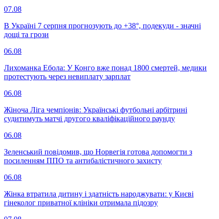
07.08
В Україні 7 серпня прогнозують до +38°, подекуди - значні
дощі та грози
06.08
Лихоманка Ебола: У Конго вже понад 1800 смертей, медики
протестують через невиплату зарплат
06.08
Жіноча Ліга чемпіонів: Українські футбольні арбітрині
судитимуть матчі другого кваліфікаційного раунду
06.08
Зеленський повідомив, що Норвегія готова допомогти з
посиленням ППО та антибалістичного захисту
06.08
Жінка втратила дитину і здатність народжувати: у Києві
гінеколог приватної клініки отримала підозру