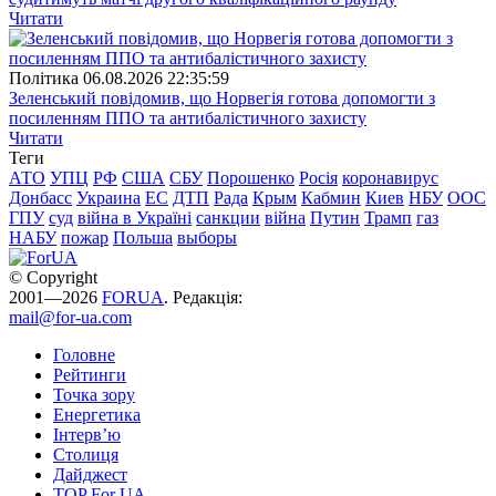
Читати
Полiтика
06.08.2026 22:35:59
Зеленський повідомив, що Норвегія готова допомогти з
посиленням ППО та антибалістичного захисту
Читати
Теги
АТО
УПЦ
РФ
США
СБУ
Порошенко
Росія
коронавирус
Донбасс
Украина
ЕС
ДТП
Рада
Крым
Кабмин
Киев
НБУ
ООС
ГПУ
суд
війна в Україні
санкции
війна
Путин
Трамп
газ
НАБУ
пожар
Польша
выборы
© Copyright
2001—2026
FORUA
. Редакція:
mail@for-ua.com
Головне
Рейтинги
Точка зору
Енергетика
Інтерв’ю
Столиця
Дайджест
TOP For UA