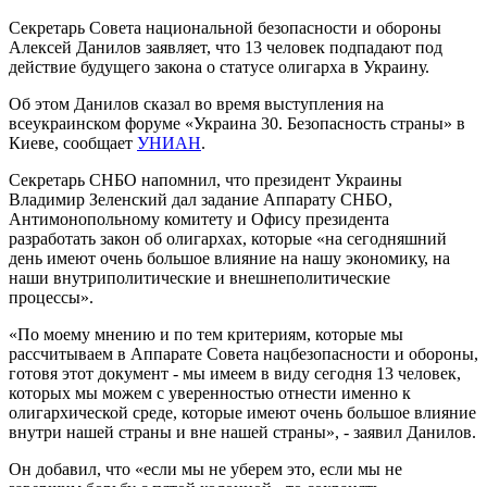
Секретарь Совета национальной безопасности и обороны
Алексей Данилов заявляет, что 13 человек подпадают под
действие будущего закона о статусе олигарха в Украину.
Об этом Данилов сказал во время выступления на
всеукраинском форуме «Украина 30. Безопасность страны» в
Киеве, сообщает
УНИАН
.
Секретарь СНБО напомнил, что президент Украины
Владимир Зеленский дал задание Аппарату СНБО,
Антимонопольному комитету и Офису президента
разработать закон об олигархах, которые «на сегодняшний
день имеют очень большое влияние на нашу экономику, на
наши внутриполитические и внешнеполитические
процессы».
«По моему мнению и по тем критериям, которые мы
рассчитываем в Аппарате Совета нацбезопасности и обороны,
готовя этот документ - мы имеем в виду сегодня 13 человек,
которых мы можем с уверенностью отнести именно к
олигархической среде, которые имеют очень большое влияние
внутри нашей страны и вне нашей страны», - заявил Данилов.
Он добавил, что «если мы не уберем это, если мы не