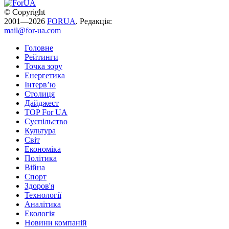
© Copyright
2001—2026
FORUA
. Редакція:
mail@for-ua.com
Головне
Рейтинги
Точка зору
Енергетика
Інтерв’ю
Столиця
Дайджест
TOP For UA
Суспiльство
Культура
Світ
Економіка
Політика
Війна
Спорт
Здоров'я
Технології
Аналітика
Екологія
Новини компаній