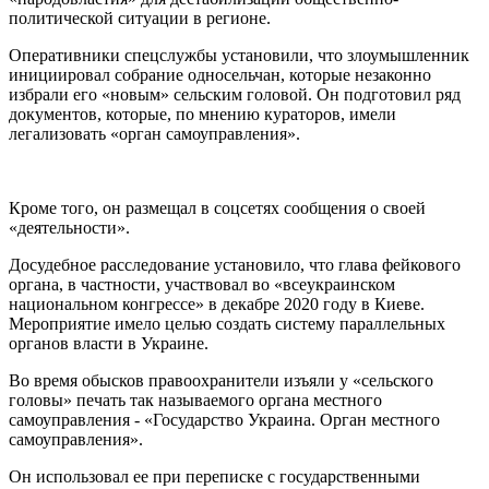
политической ситуации в регионе.
Оперативники спецслужбы установили, что злоумышленник
инициировал собрание односельчан, которые незаконно
избрали его «новым» сельским головой. Он подготовил ряд
документов, которые, по мнению кураторов, имели
легализовать «орган самоуправления».
Кроме того, он размещал в соцсетях сообщения о своей
«деятельности».
Досудебное расследование установило, что глава фейкового
органа, в частности, участвовал во «всеукраинском
национальном конгрессе» в декабре 2020 году в Киеве.
Мероприятие имело целью создать систему параллельных
органов власти в Украине.
Во время обысков правоохранители изъяли у «сельского
головы» печать так называемого органа местного
самоуправления - «Государство Украина. Орган местного
самоуправления».
Он использовал ее при переписке с государственными