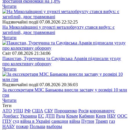
зростання економіки на 1,8%
Читати
Надзвичайні події
07.08.2026 22:32:25
На Миколаївщині у пункті металобрухту стався вибух: є
загиблий, двоє травмовані
Читати
Свiт
07.08.2026 21:34:06
Пакистан, Туреччина та Саудівська Аравія підписали угоду
про колективну оборону
Читати
Надзвичайні події
07.08.2026 20:36:03
За екссекретаря МЗС Банькова внесли заставу у розмірі 10 млн
грн
Читати
Теги
АТО
УПЦ
РФ
США
СБУ
Порошенко
Росія
коронавирус
Донбасс
Украина
ЕС
ДТП
Рада
Крым
Кабмин
Киев
НБУ
ООС
ГПУ
суд
війна в Україні
санкции
війна
Путин
Трамп
газ
НАБУ
пожар
Польша
выборы