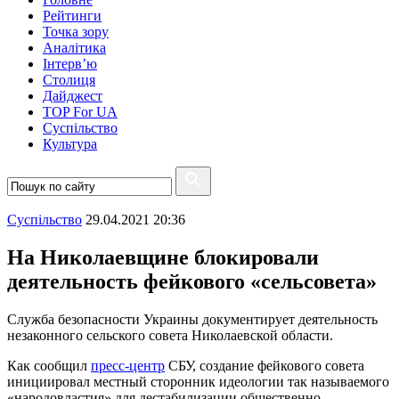
Рейтинги
Точка зору
Аналітика
Інтерв’ю
Столиця
Дайджест
TOP For UA
Суспiльство
Культура
Суспiльство
29.04.2021 20:36
На Николаевщине блокировали
деятельность фейкового «сельсовета»
Служба безопасности Украины документирует деятельность
незаконного сельского совета Николаевской области.
Как сообщил
пресс-центр
СБУ, создание фейкового совета
инициировал местный сторонник идеологии так называемого
«народовластия» для дестабилизации общественно-