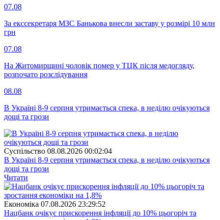
07.08
За екссекретаря МЗС Банькова внесли заставу у розмірі 10 млн
грн
07.08
На Житомирщині чоловік помер у ТЦК після медогляду,
розпочато розслідування
08.08
В Україні 8-9 серпня утримається спека, в неділю очікуються
дощі та грози
Суспiльство
08.08.2026 00:02:04
В Україні 8-9 серпня утримається спека, в неділю очікуються
дощі та грози
Читати
Економіка
07.08.2026 23:29:52
Нацбанк очікує прискорення інфляції до 10% цьогоріч та