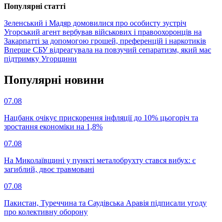
Популярнi статтi
Зеленський і Мадяр домовилися про особисту зустріч
Угорський агент вербував військових і правоохоронців на
Закарпатті за допомогою грошей, преференцій і наркотиків
Вперше СБУ відреагувала на повзучий сепаратизм, який має
підтримку Угорщини
Популярнi новини
07.08
Нацбанк очікує прискорення інфляції до 10% цьогоріч та
зростання економіки на 1,8%
07.08
На Миколаївщині у пункті металобрухту стався вибух: є
загиблий, двоє травмовані
07.08
Пакистан, Туреччина та Саудівська Аравія підписали угоду
про колективну оборону