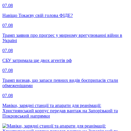
07.08
Навіщо Токаєву свій голова ФІДЕ?
07.08
Трамп заявив про прогрес у мирному врегулюванні війни в
Україні
07.08
СБУ затримала ще двох агентів рф
07.08
Трамп визнав, що запаси певних видів боєприпасів стали
обмеженішими
07.08
Мавіки, зарядні станції та апарати для реанімації:
Християнський корпус передав вантаж на Запорізький та
Покровський напрямки