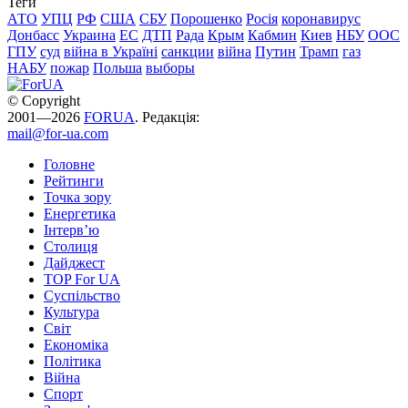
Теги
АТО
УПЦ
РФ
США
СБУ
Порошенко
Росія
коронавирус
Донбасс
Украина
ЕС
ДТП
Рада
Крым
Кабмин
Киев
НБУ
ООС
ГПУ
суд
війна в Україні
санкции
війна
Путин
Трамп
газ
НАБУ
пожар
Польша
выборы
© Copyright
2001—2026
FORUA
. Редакція:
mail@for-ua.com
Головне
Рейтинги
Точка зору
Енергетика
Інтерв’ю
Столиця
Дайджест
TOP For UA
Суспiльство
Культура
Світ
Економіка
Політика
Війна
Спорт