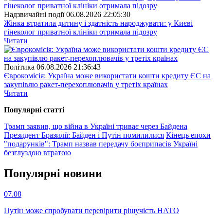
Надзвичайні події
06.08.2026 22:05:30
Жінка втратила дитину і здатність народжувати: у Києві
гінеколог приватної клініки отримала підозру
Читати
Полiтика
06.08.2026 21:36:43
Єврокомісія: Україна може використати кошти кредиту ЄС на
закупівлю ракет-перехоплювачів у третіх країнах
Читати
Популярнi статтi
Трамп заявив, що війна в Україні триває через Байдена
Президент Бразилії: Байден і Путін помилилися
Кінець епохи
"подарунків": Трамп назвав передачу боєприпасів Україні
безглуздою втратою
Популярнi новини
07.08
Путін може спробувати перевірити рішучість НАТО