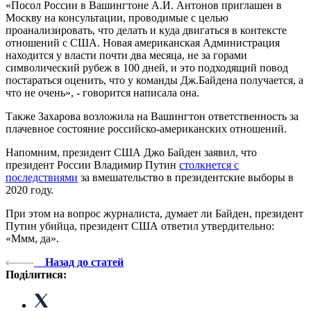
«Посол России в Вашингтоне А.И. Антонов приглашен в
Москву на консультации, проводимые с целью
проанализировать, что делать и куда двигаться в контексте
отношений с США. Новая американская Администрация
находится у власти почти два месяца, не за горами
символический рубеж в 100 дней, и это подходящий повод
постараться оценить, что у команды Дж.Байдена получается, а
что не очень», - говорится написала она.
Также Захарова возложила на Вашингтон ответственность за
плачевное состояние российско-американских отношений.
Напомним, президент США Джо Байден заявил, что
президент России Владимир Путин
столкнется с
последствиями
за вмешательство в президентские выборы в
2020 году.
При этом на вопрос журналиста, думает ли Байден, президент
Путин убийца, президент США ответил утвердительно:
«Ммм, да».
Назад до статей
Поділитися: