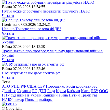
Війна
07.08.2026 13:54:55
Путін може спробувати перевірити рішучість НАТО
Читати
Полiтика
07.08.2026 13:24:21
Навіщо Токаєву свій голова ФІДЕ?
Читати
Війна
07.08.2026 13:12:59
Трамп заявив про прогрес у мирному врегулюванні війни в
Україні
Читати
Війна
07.08.2026 12:52:46
СБУ затримала ще двох агентів рф
Читати
Теги
АТО
УПЦ
РФ
США
СБУ
Порошенко
Росія
коронавирус
Донбасс
Украина
ЕС
ДТП
Рада
Крым
Кабмин
Киев
НБУ
ООС
ГПУ
суд
війна в Україні
санкции
війна
Путин
Трамп
газ
НАБУ
пожар
Польша
выборы
© Copyright