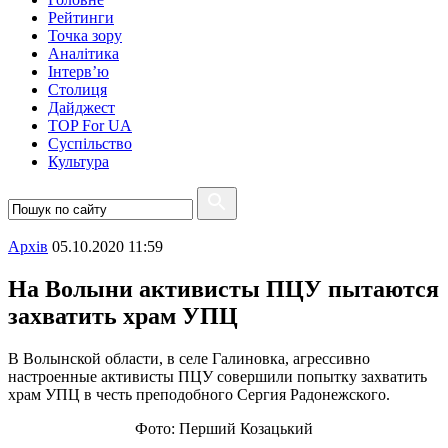
Рейтинги
Точка зору
Аналітика
Інтерв’ю
Столиця
Дайджест
TOP For UA
Суспiльство
Культура
Архiв
05.10.2020 11:59
На Волыни активисты ПЦУ пытаются
захватить храм УПЦ
В Волынской области, в селе Галиновка, агрессивно
настроенные активисты ПЦУ совершили попытку захватить
храм УПЦ в честь преподобного Сергия Радонежского.
Фото: Перший Козацький