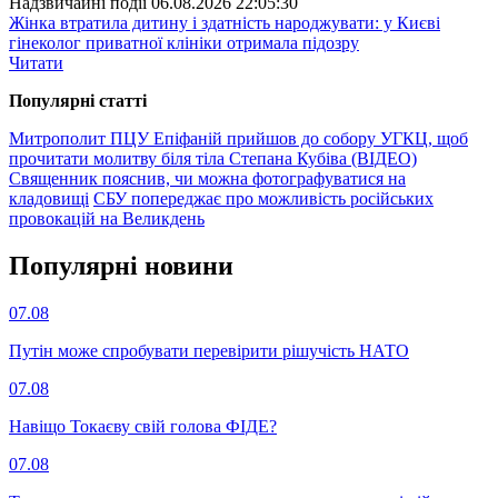
Надзвичайні події
06.08.2026 22:05:30
Жінка втратила дитину і здатність народжувати: у Києві
гінеколог приватної клініки отримала підозру
Читати
Популярнi статтi
Митрополит ПЦУ Епіфаній прийшов до собору УГКЦ, щоб
прочитати молитву біля тіла Степана Кубіва (ВІДЕО)
Священник пояснив, чи можна фотографуватися на
кладовищі
СБУ попереджає про можливість російських
провокацій на Великдень
Популярнi новини
07.08
Путін може спробувати перевірити рішучість НАТО
07.08
Навіщо Токаєву свій голова ФІДЕ?
07.08