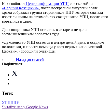
Как сообщает
Центр информации УПЦ
со ссылкой на
«Перший Козацький»
, после воскресной литургии возле
храма собралась группа сторонников ПЦУ, которые сначала
изрезали шины на автомобилях священников УПЦ, после чего
ворвались в храм.
Два священника УПЦ остались в алтаре и не дали
злоумышленникам ворваться туда.
«Духовенство УПЦ остается в алтаре целый день, в осадном
положении, и просит помощи у всех верных канонической
Церкви», - сообщили очевидцы.
Назад до статей
Поділитися:
Теги:
УПЦ
ПЦУ
Читайте нас у Google News