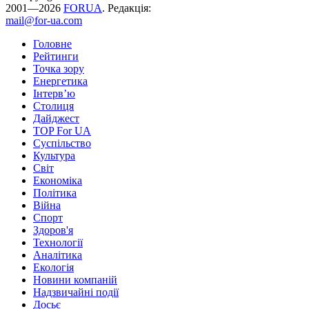
2001—2026
FORUA
. Редакція:
mail@for-ua.com
Головне
Рейтинги
Точка зору
Енергетика
Інтерв’ю
Столиця
Дайджест
TOP For UA
Суспiльство
Культура
Світ
Економіка
Політика
Війна
Спорт
Здоров'я
Технології
Аналітика
Екологія
Новини компаній
Надзвичайні події
Досьє