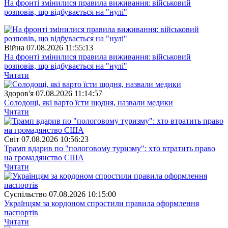
На фронті змінилися правила виживання: військовий
розповів, що відбувається на "нулі"
Війна
07.08.2026 11:55:13
На фронті змінилися правила виживання: військовий
розповів, що відбувається на "нулі"
Читати
Здоров'я
07.08.2026 11:14:57
Солодощі, які варто їсти щодня, назвали медики
Читати
Свiт
07.08.2026 10:56:23
Трамп вдарив по "пологовому туризму": хто втратить право
на громадянство США
Читати
Суспiльство
07.08.2026 10:15:00
Українцям за кордоном спростили правила оформлення
паспортів
Читати