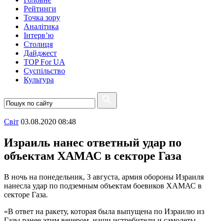
Рейтинги
Точка зору
Аналітика
Інтерв’ю
Столиця
Дайджест
TOP For UA
Суспiльство
Культура
Свiт
03.08.2020 08:48
Израиль нанес ответный удар по
объектам ХАМАС в секторе Газа
В ночь на понедельник, 3 августа, армия обороны Израиля
нанесла удар по подземным объектам боевиков ХАМАС в
секторе Газа.
«В ответ на ракету, которая была выпущена по Израилю из
Газы ранее этим вечером, наши истребители и самолеты