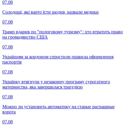
07.08
Солодощі, які варто їсти щодня, назвали медики
07.08
Трамп вдарив по "пологовому туризму": хто втратить право
на громадянство США
07.08
Українцям за кордоном спростили правила оформлення
паспортів
07.08
Українку втягнули у незаконну програму сурогатного
материнства, яка завершилася трагедією
07.08
Можно ли установить автоматику на старые распашные
ворота
07.08