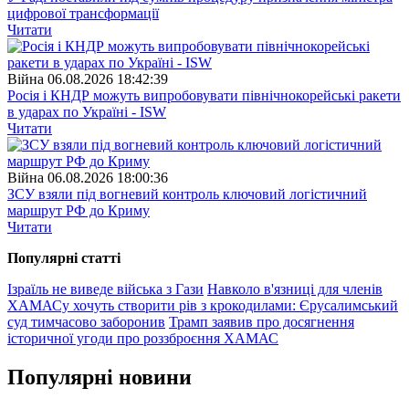
цифрової трансформації
Читати
Війна
06.08.2026 18:42:39
Росія і КНДР можуть випробовувати північнокорейські ракети
в ударах по Україні - ISW
Читати
Війна
06.08.2026 18:00:36
ЗСУ взяли під вогневий контроль ключовий логістичний
маршрут РФ до Криму
Читати
Популярнi статтi
Ізраїль не виведе війська з Гази
Навколо в'язниці для членів
ХАМАСу хочуть створити рів з крокодилами: Єрусалимський
суд тимчасово заборонив
Трамп заявив про досягнення
історичної угоди про роззброєння ХАМАС
Популярнi новини