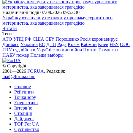
Надзвичайні події
07.08.2026 09:52:30
Українку втягнули у незаконну програму сурогатного
материнства, яка завершилася трагедією
Читати
Теги
АТО
УПЦ
РФ
США
СБУ
Порошенко
Росія
коронавирус
Донбасс
Украина
ЕС
ДТП
Рада
Крым
Кабмин
Киев
НБУ
ООС
ГПУ
суд
війна в Україні
санкции
війна
Путин
Трамп
газ
НАБУ
пожар
Польша
выборы
© Copyright
2001—2026
FORUA
. Редакція:
mail@for-ua.com
Головне
Рейтинги
Точка зору
Енергетика
Інтерв’ю
Столиця
Дайджест
TOP For UA
Суспiльство