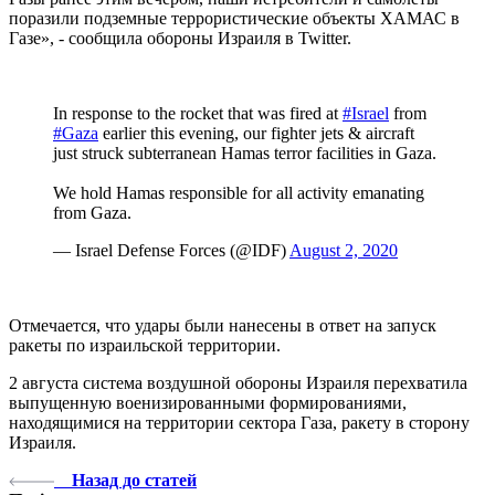
поразили подземные террористические объекты ХАМАС в
Газе», - сообщила обороны Израиля в Twitter.
In response to the rocket that was fired at
#Israel
from
#Gaza
earlier this evening, our fighter jets & aircraft
just struck subterranean Hamas terror facilities in Gaza.
We hold Hamas responsible for all activity emanating
from Gaza.
— Israel Defense Forces (@IDF)
August 2, 2020
Отмечается, что удары были нанесены в ответ на запуск
ракеты по израильской территории.
2 августа система воздушной обороны Израиля перехватила
выпущенную военизированными формированиями,
находящимися на территории сектора Газа, ракету в сторону
Израиля.
Назад до статей