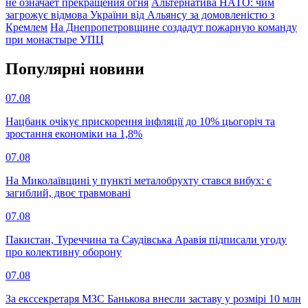
не означает прекращения огня
Альтернатива НАТО: чим
загрожує відмова України від Альянсу за домовленістю з
Кремлем
На Днепропетровщине создадут пожарную команду
при монастыре УПЦ
Популярнi новини
07.08
Нацбанк очікує прискорення інфляції до 10% цьогоріч та
зростання економіки на 1,8%
07.08
На Миколаївщині у пункті металобрухту стався вибух: є
загиблий, двоє травмовані
07.08
Пакистан, Туреччина та Саудівська Аравія підписали угоду
про колективну оборону
07.08
За екссекретаря МЗС Банькова внесли заставу у розмірі 10 млн