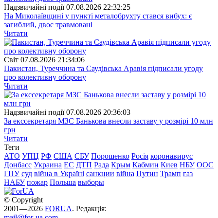
Надзвичайні події
07.08.2026 22:32:25
На Миколаївщині у пункті металобрухту стався вибух: є
загиблий, двоє травмовані
Читати
Свiт
07.08.2026 21:34:06
Пакистан, Туреччина та Саудівська Аравія підписали угоду
про колективну оборону
Читати
Надзвичайні події
07.08.2026 20:36:03
За екссекретаря МЗС Банькова внесли заставу у розмірі 10 млн
грн
Читати
Теги
АТО
УПЦ
РФ
США
СБУ
Порошенко
Росія
коронавирус
Донбасс
Украина
ЕС
ДТП
Рада
Крым
Кабмин
Киев
НБУ
ООС
ГПУ
суд
війна в Україні
санкции
війна
Путин
Трамп
газ
НАБУ
пожар
Польша
выборы
© Copyright
2001—2026
FORUA
. Редакція:
mail@for-ua.com