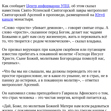
Как сообщает
Центр информации УПЦ
, об этом сказал
наместник Свято-Успенской Святогорской лавры митрополит
Святогорский Арсений в проповеди, размещенной на
Ютуб
канале
монастыря.
«Слово «прости» убивает демонов», – говорят святые отцы. А
слово «прости», сказанное перед Богом, делает нас чадами
Божьими и даёт нам силу жизненную, жить и переживать всё
то, что творится с родом человеческим», – сказал владыка.
Он призвал верующих при каждом скорбном или пугающем
известии прибегать к покаянной молитве «Господи Иисусе
Христе, Сыне Божий, молитвами Богородицы помилуй нас,
грешных».
«Что бы мы ни слышали, мы должны переводить это не в
простое празднословие, не в какое-то уныние, не в страх, не в
панику до истерики, а в покаянную молитву», – отметил
митрополит Арсений.
Он напомнил слова преподобного Гавриила Афонского о том,
что страх человека – это чистая энергия, которой питается ад.
«Дай, Боже, по молитвам Божией Матери нам всем радоваться
жизни, с покаянием воспринимать то, что по грехам нашим с