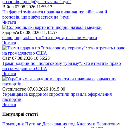
Війна
07.08.2026 11:55:13
На фронті змінилися правила виживання: військовий
розповів, що відбувається на "нулі"
Читати
Здоров'я
07.08.2026 11:14:57
Солодощі, які варто їсти щодня, назвали медики
Читати
Свiт
07.08.2026 10:56:23
Трамп вдарив по "пологовому туризму": хто втратить право
на громадянство США
Читати
Суспiльство
07.08.2026 10:15:00
Українцям за кордоном спростили правила оформлення
паспортів
Читати
Популярнi статтi
Помощник Путина: Деэскалация под Киевом и Черниговом