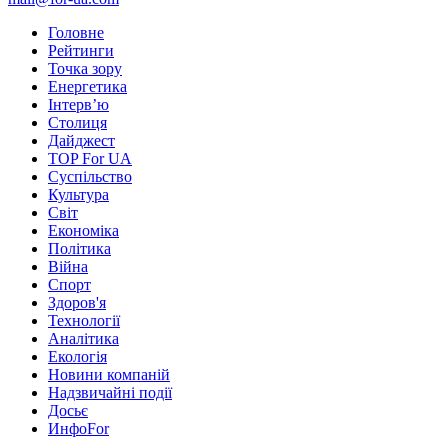
Головне
Рейтинги
Точка зору
Енергетика
Інтерв’ю
Столиця
Дайджест
TOP For UA
Суспiльство
Культура
Світ
Економіка
Політика
Війна
Спорт
Здоров'я
Технології
Аналітика
Екологія
Новини компаній
Надзвичайні події
Досьє
ИнфоFor