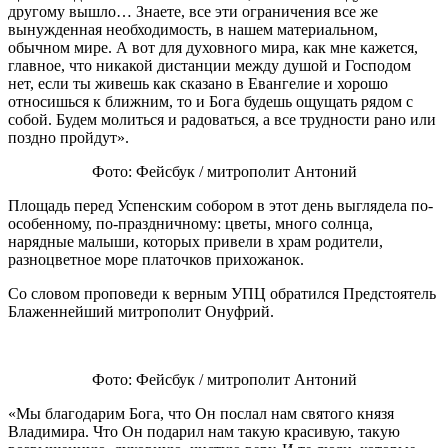
другому вышло… Знаете, все эти ограничения все же
вынужденная необходимость, в нашем материальном,
обычном мире. А вот для духовного мира, как мне кажется,
главное, что никакой дистанции между душой и Господом
нет, если ты живешь как сказано в Евангелие и хорошо
относишься к ближним, то и Бога будешь ощущать рядом с
собой. Будем молиться и радоваться, а все трудности рано или
поздно пройдут».
Фото: Ф
ейсбук / митрополит Антоний
Площадь перед Успенским собором в этот день выглядела по-
особенному, по-праздничному: цветы, много солнца,
нарядные малыши, которых привели в храм родители,
разноцветное море платочков прихожанок.
Со словом проповеди к верным УПЦ обратился Предстоятель
Блаженнейший митрополит Онуфрий.
Фото: Фейсбук / митрополит Антоний
«Мы благодарим Бога, что Он послал нам святого князя
Владимира. Что Он подарил нам такую красивую, такую