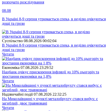
розпочато розслідування
08.08
В Україні 8-9 серпня утримається спека, в неділю очікуються
дощі та грози
Суспiльство
08.08.2026 00:02:04
В Україні 8-9 серпня утримається спека, в неділю очікуються
дощі та грози
Читати
Економіка
07.08.2026 23:29:52
Нацбанк очікує прискорення інфляції до 10% цьогоріч та
зростання економіки на 1,8%
Читати
Надзвичайні події
07.08.2026 22:32:25
На Миколаївщині у пункті металобрухту стався вибух: є
загиблий, двоє травмовані
Читати