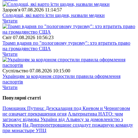
Здоров'я
07.08.2026 11:14:57
Солодощі, які варто їсти щодня, назвали медики
Читати
Свiт
07.08.2026 10:56:23
Трамп вдарив по "пологовому туризму": хто втратить право
на громадянство США
Читати
Суспiльство
07.08.2026 10:15:00
Українцям за кордоном спростили правила оформлення
паспортів
Читати
Популярнi статтi
Помощник Путина: Деэскалация под Киевом и Черниговом
не означает прекращения огня
Альтернатива НАТО: чим
загрожує відмова України від Альянсу за домовленістю з
Кремлем
На Днепропетровщине создадут пожарную команду
при монастыре УПЦ