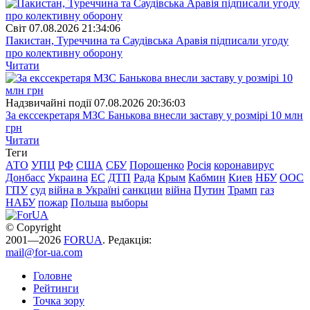
Свiт
07.08.2026 21:34:06
Пакистан, Туреччина та Саудівська Аравія підписали угоду
про колективну оборону
Читати
Надзвичайні події
07.08.2026 20:36:03
За екссекретаря МЗС Банькова внесли заставу у розмірі 10 млн
грн
Читати
Теги
АТО
УПЦ
РФ
США
СБУ
Порошенко
Росія
коронавирус
Донбасс
Украина
ЕС
ДТП
Рада
Крым
Кабмин
Киев
НБУ
ООС
ГПУ
суд
війна в Україні
санкции
війна
Путин
Трамп
газ
НАБУ
пожар
Польша
выборы
© Copyright
2001—2026
FORUA
. Редакція:
mail@for-ua.com
Головне
Рейтинги
Точка зору