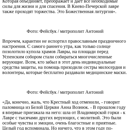
Которая объединяет, преображает и дает все необходимые
силы для жизни и для спасения. В Киево-Печерской лавре
также проходят торжества. Это Божественная литургия».
Фото: Фейсбук / митрополит Антоний
Впрочем, карантин не испортил православным праздничного
настроения. С самого раннего утра, как только солнце
позолотило купола храмов Лавры, на площади перед
Успенским собором стали собираться многочисленные
верующие. Всем, кто забыл в этот день индивидуальные
средства защиты, на помощь приходили сестры милосердия и
волонтеры, которые бесплатно раздавали медицинские маски.
Фото: Фейсбук / митрополит Антоний
«Да, конечно, жаль, что Крестный ход отменили, - говорит
паломница из Белой Церкви Анна Вознюк. - В прошлом году
я впервые приезжала на него: шла от Владимирской горки - к
Лавре с тысячами других верующих, с молитвой. Это были
особые чувства и эмоции, очень благостные и приятные.
Целый год вспоминала. Но ничего, что в этом году по-