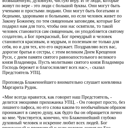
возвышенную, духовную, чистую веру. И те люди, которые
живут по вере - это люди с большой буквы. Они могут быть
учеными и простыми людьми. Они могут быть богатыми и
бедными, здоровыми и больными, но если человек живет по
Закону Божиему, по тем священным заповедям, которые Бог
подарил нам для того, чтобы они нас освятили, то такой
человек становится сам священным, он уподобляется святому
создателю, а Бог прекрасный, Бог премудрый и человек
становится красивым, и мудрым, и полезным не только для
себя, но и для тех, кто его окружает. Поздравляю всех вас,
дорогие братья и сестры, с этим великим Днем Крещения
Руси, с днем памяти святого равноапостольного великого
князя Владимира. Пусть молитвами святого князя Владимира
Господь бережет и благословляет всех нас», - сказал
Предстоятель УПЦ.
Проповедь Блаженнейшего внимательно слушает киевлянка
Маргарита Рудик.
«Мне всегда нравится, как говорит наш Предстоятель, -
делится эмоциями прихожанка УПЦ. - Он говорит просто, без
лишнего пафоса, но его слова каким-то необычайным образом
проникают в самую душу, как будто бы он обращается лично
ко мне. Чувствуется, конечно, что Блаженнейший глубоко
духовный человек и искренне любит всех людей. Бог
прекрасный и премудрый и если человек живет по Его