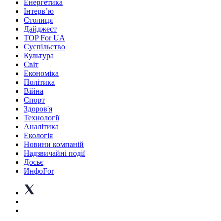
Енергетика
Інтерв’ю
Столиця
Дайджест
TOP For UA
Суспiльство
Культура
Світ
Економіка
Політика
Війна
Спорт
Здоров'я
Технології
Аналітика
Екологія
Новини компаній
Надзвичайні події
Досьє
ИнфоFor