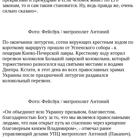
законам, то и сам таким становится. Ну, ведь правда же, очень
сильно сказано».
Фото: Фейсбук / митрополит Антоний
По окончании литургии, сотни верующих крестным ходом по
короткому маршруту прошли от Успенского собора - к
пещерам Киево-Печерской лавры. Крестному ходу вторил
перезвон колоколов Большой лаврской колокольни, который
торжественно разносился над святыми местами и водами
Днепра. Кстати, в этот день во всех православных храмах
Украины после праздничной литургии раздавался
колокольный перезвон.
Фото: Фейсбук / митрополит Антоний
«Он объединит всю Украину призывом, благовестом,
благодарностью Богу за то, что мы являемся православными
людьми, что нам открыт путь ко спасению через крещение
благоверным князем Владимиром», - отмечал ранее
управляющий делами УПЦ митрополит Антоний (Паканич).