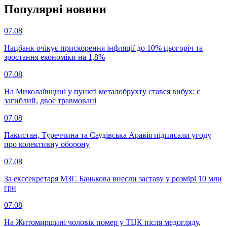
Популярнi новини
07.08
Нацбанк очікує прискорення інфляції до 10% цьогоріч та
зростання економіки на 1,8%
07.08
На Миколаївщині у пункті металобрухту стався вибух: є
загиблий, двоє травмовані
07.08
Пакистан, Туреччина та Саудівська Аравія підписали угоду
про колективну оборону
07.08
За екссекретаря МЗС Банькова внесли заставу у розмірі 10 млн
грн
07.08
На Житомирщині чоловік помер у ТЦК після медогляду,