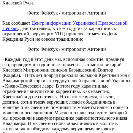
Киевской Руси.
Фото: Фейсбук / митрополит Антоний
Как сообщает
Центр информации Украинской Православной
Церкви
, действительно, в этом году, из-за карантинных
ограничений, верующим УПЦ пришлось отмечать День
Крещения Руси не совсем традиционно.
Фото: Фейсбук / митрополит Антоний
«Каждый год в этот день мы, вспоминая событие, празднуя
его, проводим праздничные торжества, - отметил викарий
Киевской Митрополии епископ Барышевский Виктор
(Коцаба). - Пять лет подряд проходил большой Крестный ход с
Владимирской горки - к сердцу нашей православной Украины
- Киево-Печерской лавре. В этом году карантинные
ограничения внесли свои коррективы. Как известно,
Крестный ход не состоялся. Но в это же время, тысячи,
десятки, сотни тысяч верующих людей объединились в
молитве и мысленно вспоминали те моменты нашего общего
молитвенного единения. Мысленно шли тем путем, который
мы проходили накануне праздника равноапостольного князя
Владимира. И мысленно снова объединялись в молитве,
которая так необходима каждому верующему человеку.