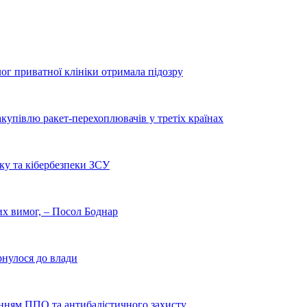
лог приватної клініки отримала підозру
купівлю ракет-перехоплювачів у третіх країнах
ку та кібербезпеки ЗСУ
них вимог, – Посол Боднар
рнулося до влади
енням ППО та антибалістичного захисту