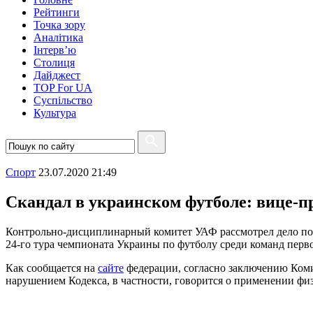
Рейтинги
Точка зору
Аналітика
Інтерв’ю
Столиця
Дайджест
TOP For UA
Суспiльство
Культура
Спорт
23.07.2020 21:49
Скандал в украинском футболе: вице-пр
Контрольно-дисциплинарный комитет УАФ рассмотрел дело по 
24-го тура чемпионата Украины по футболу среди команд пер
Как сообщается на
сайте
федерации, согласно заключению Коми
нарушением Кодекса, в частности, говорится о применении фи