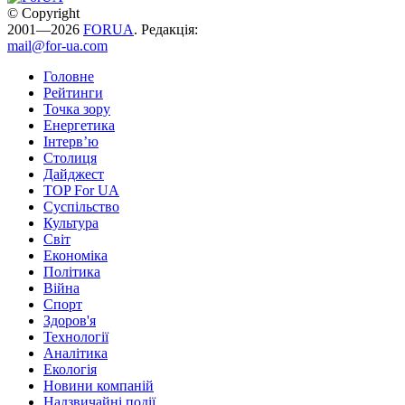
© Copyright
2001—2026
FORUA
. Редакція:
mail@for-ua.com
Головне
Рейтинги
Точка зору
Енергетика
Інтерв’ю
Столиця
Дайджест
TOP For UA
Суспiльство
Культура
Світ
Економіка
Політика
Війна
Спорт
Здоров'я
Технології
Аналітика
Екологія
Новини компаній
Надзвичайні події