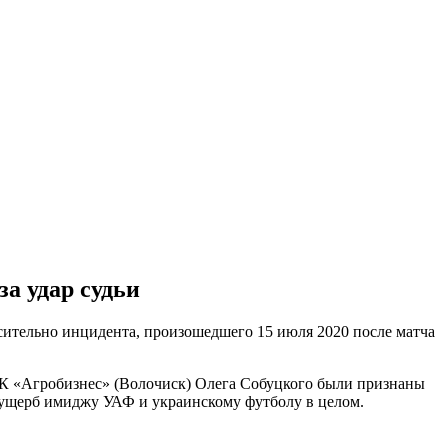
а удар судьи
ительно инцидента, произошедшего 15 июля 2020 после матча
.
ФК «Агробизнес» (Волочиск) Олега Собуцкого были признаны
х ущерб имиджу УАФ и украинскому футболу в целом.