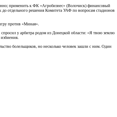
ненно; применить к ФК «Агробизнес» (Волочиск) финансовый
ск до отдельного решения Комитета УАФ по вопросам стадионов
игру против «Миная».
спросил у арбитра родом из Донецкой области: «Я твою землю
й избиения.
льство болельщиков, но несколько человек зашли с ним. Один