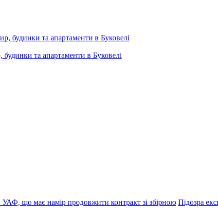
, будинки та апартаменти в Буковелі
 УАФ, що має намір продовжити контракт зі збірною
Підозра ек