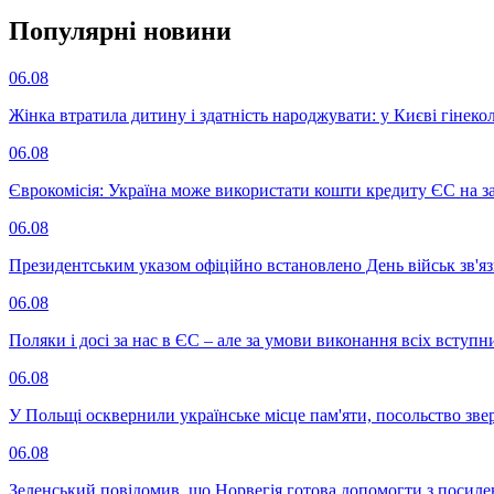
Популярнi новини
06.08
Жінка втратила дитину і здатність народжувати: у Києві гінеко
06.08
Єврокомісія: Україна може використати кошти кредиту ЄС на за
06.08
Президентським указом офіційно встановлено День військ зв'яз
06.08
Поляки і досі за нас в ЄС – але за умови виконання всіх вступ
06.08
У Польщі осквернили українське місце пам'яти, посольство зве
06.08
Зеленський повідомив, що Норвегія готова допомогти з посил