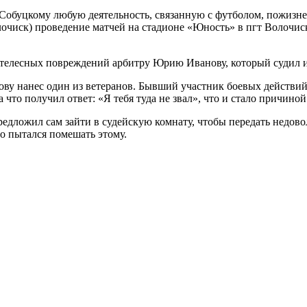
 Собуцкому любую деятельность, связанную с футболом, пожиз
олочиск) проведение матчей на стадионе «Юность» в пгт Волочи
 телесных повреждений арбитру Юрию Иванову, который судил 
у нанес один из ветеранов. Бывший участник боевых действий 
 что получил ответ: «Я тебя туда не звал», что и стало причино
редложил сам зайти в судейскую комнату, чтобы передать недово
то пытался помешать этому.