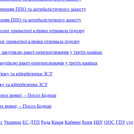
енням ППО та антибалістичного захисту
лог приватної клініки отримала підозру
купівлю ракет-перехоплювачів у третіх країнах
ку та кібербезпеки ЗСУ
них вимог, – Посол Боднар
сс
Украина
ЕС
ДТП
Рада
Крым
Кабмин
Киев
НБУ
ООС
ГПУ
суд