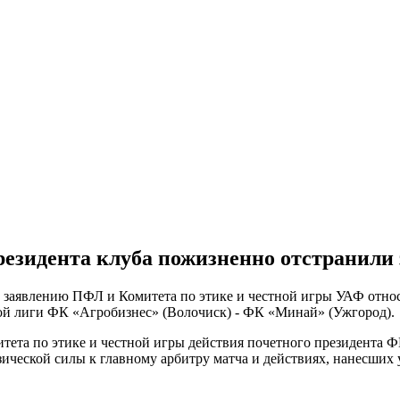
езидента клуба пожизненно отстранили з
заявлению ПФЛ и Комитета по этике и честной игры УАФ относ
вой лиги ФК «Агробизнес» (Волочиск) - ФК «Минай» (Ужгород)
тета по этике и честной игры действия почетного президента 
зической силы к главному арбитру матча и действиях, нанесши