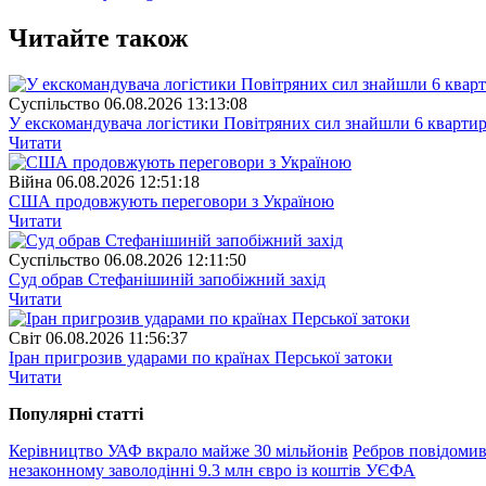
Читайте також
Суспiльство
06.08.2026 13:13:08
У екскомандувача логістики Повітряних сил знайшли 6 квартир
Читати
Війна
06.08.2026 12:51:18
США продовжують переговори з Україною
Читати
Суспiльство
06.08.2026 12:11:50
Суд обрав Стефанішиній запобіжний захід
Читати
Свiт
06.08.2026 11:56:37
Іран пригрозив ударами по країнах Перської затоки
Читати
Популярнi статтi
Керівництво УАФ вкрало майже 30 мільйонів
Ребров повідомив
незаконному заволодінні 9.3 млн євро із коштів УЄФА