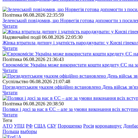
Полiтика
06.08.2026 22:35:59
Зеленський повідомив, що Норвегія готова допомогти з посил
Читати
Надзвичайні події
06.08.2026 22:05:30
Жінка втратила дитину і здатність народжувати: у Києві гінеко
Читати
Полiтика
06.08.2026 21:36:43
Єврокомісія: Україна може використати кошти кредиту ЄС на за
Читати
Суспiльство
06.08.2026 21:07:48
Президентським указом офіційно встановлено День військ зв'яз
Читати
Полiтика
06.08.2026 20:38:50
Поляки і досі за нас в ЄС – але за умови виконання всіх вступ
Читати
Теги
АТО
УПЦ
РФ
США
СБУ
Порошенко
Росія
коронавирус
Донба
Польша
выборы