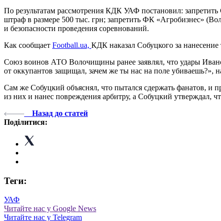
По результатам рассмотрения КДК УАФ постановил: запретить
штраф в размере 500 тыс. грн; запретить ФК «Агробизнес» (В
и безопасности проведения соревнований.
Как сообщает
Football.ua,
КДК наказал Собуцкого за нанесение
Союз воинов АТО Волочищины ранее заявлял, что удары Иванов
от оккупантов защищал, зачем же ты нас на поле убиваешь?», на
Сам же Собуцкий объяснял, что пытался сдержать фанатов, и п
из них и нанес повреждения арбитру, а Собуцкий утверждал, ч
Назад до статей
Поділитися:
Теги:
УАФ
Читайте нас у Google News
Читайте нас у Telegram