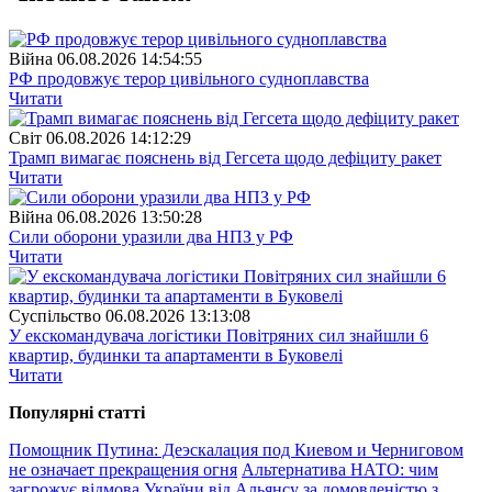
Війна
06.08.2026 14:54:55
РФ продовжує терор цивільного судноплавства
Читати
Свiт
06.08.2026 14:12:29
Трамп вимагає пояснень від Гегсета щодо дефіциту ракет
Читати
Війна
06.08.2026 13:50:28
Сили оборони уразили два НПЗ у РФ
Читати
Суспiльство
06.08.2026 13:13:08
У екскомандувача логістики Повітряних сил знайшли 6
квартир, будинки та апартаменти в Буковелі
Читати
Популярнi статтi
Помощник Путина: Деэскалация под Киевом и Черниговом
не означает прекращения огня
Альтернатива НАТО: чим
загрожує відмова України від Альянсу за домовленістю з