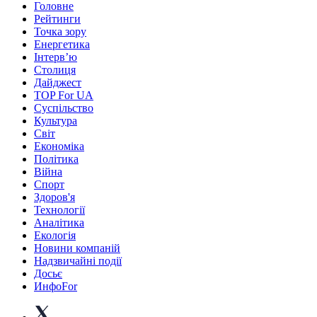
Головне
Рейтинги
Точка зору
Енергетика
Інтерв’ю
Столиця
Дайджест
TOP For UA
Суспiльство
Культура
Світ
Економіка
Політика
Війна
Спорт
Здоров'я
Технології
Аналітика
Екологія
Новини компаній
Надзвичайні події
Досьє
ИнфоFor