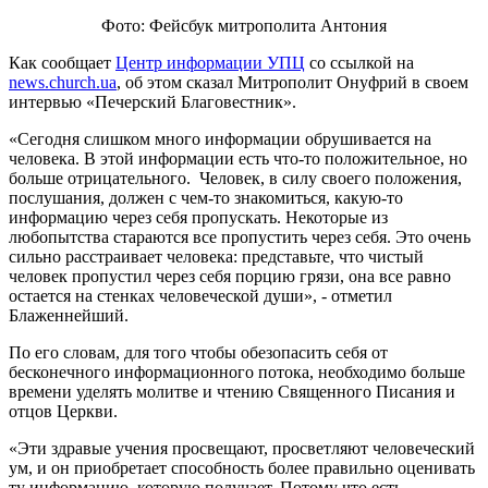
Фото: Фейсбук митрополита Антония
Как сообщает
Центр информации УПЦ
со ссылкой на
news.church.ua
, об этом сказал Митрополит Онуфрий в своем
интервью «Печерский Благовестник».
«Сегодня слишком много информации обрушивается на
человека. В этой информации есть что-то положительное, но
больше отрицательного. Человек, в силу своего положения,
послушания, должен с чем-то знакомиться, какую-то
информацию через себя пропускать. Некоторые из
любопытства стараются все пропустить через себя. Это очень
сильно расстраивает человека: представьте, что чистый
человек пропустил через себя порцию грязи, она все равно
остается на стенках человеческой души», - отметил
Блаженнейший.
По его словам, для того чтобы обезопасить себя от
бесконечного информационного потока, необходимо больше
времени уделять молитве и чтению Священного Писания и
отцов Церкви.
«Эти здравые учения просвещают, просветляют человеческий
ум, и он приобретает способность более правильно оценивать
ту информацию, которую получает. Потому что есть