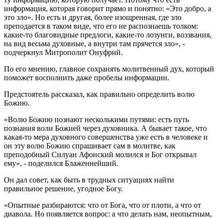
информация, которая говорит прямо и понятно: «Это добро, а
это зло». Но есть и другая, более изощренная, где зло
преподается в таком виде, что его не распознаешь толком:
какие-то благовидные предлоги, какие-то лозунги, воззвания,
на вид весьма духовные, а внутри там прячется зло», -
подчеркнул Митрополит Онуфрий.
По его мнению, главное сохранять молитвенный дух, который
поможет восполнить даже пробелы информации.
Предстоятель рассказал, как правильно определить волю
Божию.
«Волю Божию познают несколькими путями: есть путь
познания воли Божией через духовника. А бывает такое, что
какая-то мера духовного совершенства уже есть в человеке и
он эту волю Божию спрашивает сам в молитве, как
преподобный Силуан Афонский молился и Бог открывал
ему», - поделился Блаженнейший.
Он дал совет, как быть в трудных ситуациях найти
правильное решение, угодное Богу.
«Опытные разбираются: что от Бога, что от плоти, а что от
диавола. Но появляется вопрос: а что делать нам, неопытным,