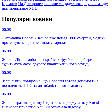
Кремлем
На Днепропетровщине создадут пожарную команду
при монастыре УПЦ
Популярнi новини
06.08
Лихоманка Ебола: У Конго вже понад 1800 смертей, медики
протестують через невиплату зарплат
06.08
Жіноча Ліга чемпіонів: Українські футбольні арбітрині
судитимуть матчі другого кваліфікаційного раунду
06.08
Зеленський повідомив, що Норвегія готова допомогти з
посиленням ППО та антибалістичного захисту
06.08
Жінка втратила дитину і здатність народжувати: у Києві
гінеколог приватної клініки отримала підозру