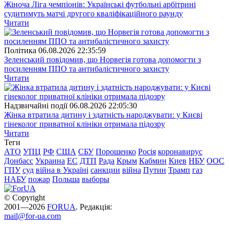
Жіноча Ліга чемпіонів: Українські футбольні арбітрині
судитимуть матчі другого кваліфікаційного раунду
Читати
Полiтика
06.08.2026 22:35:59
Зеленський повідомив, що Норвегія готова допомогти з
посиленням ППО та антибалістичного захисту
Читати
Надзвичайні події
06.08.2026 22:05:30
Жінка втратила дитину і здатність народжувати: у Києві
гінеколог приватної клініки отримала підозру
Читати
Теги
АТО
УПЦ
РФ
США
СБУ
Порошенко
Росія
коронавирус
Донбасс
Украина
ЕС
ДТП
Рада
Крым
Кабмин
Киев
НБУ
ООС
ГПУ
суд
війна в Україні
санкции
війна
Путин
Трамп
газ
НАБУ
пожар
Польша
выборы
© Copyright
2001—2026
FORUA
. Редакція:
mail@for-ua.com