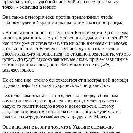
прокуратурой, с судебной системой и со всем остальным
тоже», - возмущена юрист.
Она также категорически против предложения, чтобы
отбором судей в Украине должны заниматься иностранцы.
«Это незаконно и не соответствует Конституции. Да и откуда
иностранцам знать, кто у нас хороший судья, а кто плохой? У
нас и так уже система такая, что ни один вменяемый человек
в судьи не пойдет.Если еще эту систему сделать жестче и
ввести каких-то иностранцев, то страшно представить, что это
будет. Это будут глубоко зависимые люди, причем зависимые
от иностранных государств. Зачем нам такие суды?», -
заявляет юрист.
По ее мнению, стоило бы отказаться от иностранной помощи
и делать реформу силами украинских специалистов.
«Хотелось бы отказаться, но я, честно говоря, в большом
сомнении, что те, кто пришел к власти, имеют для этого
какую-то политическую волю и возможности. Потому
что,если они будут «плохо себя вести» - опять «улетят» из
власти на очередном майдане», - предрекает Монтян.
Она в целом не верит в том, что в Украине еще можно
исправить ситуацию, когда в судебной системе страны не