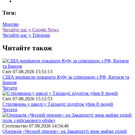
Теги:
Монтян
Читайте нас у Google News
Читайте нас у Telegram
Читайте також
Свiт
07.08.2026 15:51:13
США вирішили покарати Кубу за співпрацю з РФ, Китаєм та
Іраном
Читати
Свiт
07.08.2026 15:12:53
Стрілянина у школі у Таїланді: підліток убив 8 людей
Читати
Суспiльство
07.08.2026 14:54:46
Операція «Чесний призов»: на Закарпатті зник майже цілий