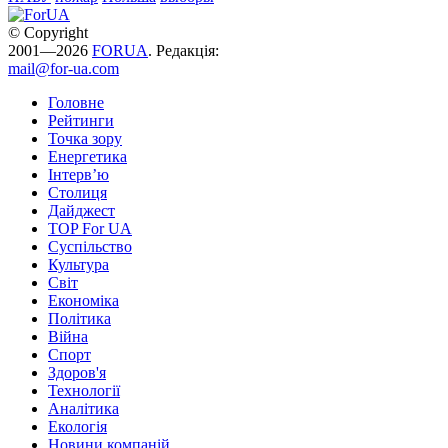
© Copyright
2001—2026
FORUA
. Редакція:
mail@for-ua.com
Головне
Рейтинги
Точка зору
Енергетика
Інтерв’ю
Столиця
Дайджест
TOP For UA
Суспiльство
Культура
Світ
Економіка
Політика
Війна
Спорт
Здоров'я
Технології
Аналітика
Екологія
Новини компаній