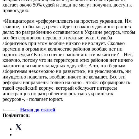
хватает около 50% судей и люди не могут получить доступ к
правосудию.
«Инициаторам «реформ»плевать на простых украинцев. Им
главное, чтобы когда речь зайдет о важных для иностранцев
делах по разграблению оставшегося в Украине ресурса, чтобы
все без сюрпризов перешло в нужные руки. Судьба
аборигенов при этом вообще никого не волнует. Сколько
времени в огромном количестве районов вообще нет ни
одного судьи? Кто-то спешит заполнять эти вакансии? – Нет,
конечно, потому что на территории этих районов нет ничего
важного для наших западных «друзей». А то, что бедным
аборигенам невозможно ни развестись, ни унаследовать, ни
имущество поделить, вообще никого не колышет. Все эти
реформы направлены только на одно - чтобы сформировать
такой судейский корпус, который обслужит интересы
иностранцев по разграблению остатков украинских
ресурсов», - полагает юрист.
Назад до статей
Поділитися: