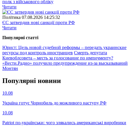
полк з військового обліку
Читати
Полiтика
07.08.2026 14:25:32
ЄС затвердив нові санкції проти РФ
Читати
Популярнi статтi
Юрист: Цель новой судебной реформы – передать украинские
ресурсы под контроль иностранцев
Смерть депутата
Киевоблсовета – месть за голосование по импичменту?
«Вести.Радио» получило предупреждение из-за высказываний
Монтян
Популярнi новини
10.08
Україна готує Чорнобиль до можливого наступу РФ
10.08
Patriot по-українськи: чого злякались американські виробники