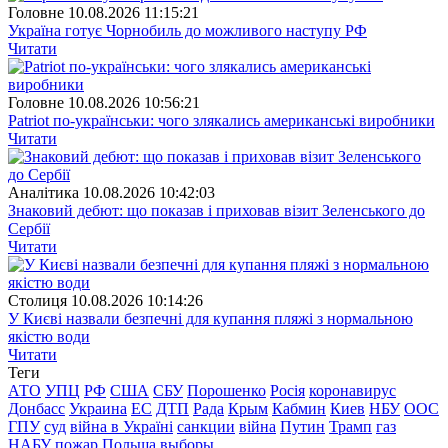
Головне
10.08.2026 11:15:21
Україна готує Чорнобиль до можливого наступу РФ
Читати
Головне
10.08.2026 10:56:21
Patriot по-українськи: чого злякались американські виробники
Читати
Аналітика
10.08.2026 10:42:03
Знаковий дебют: що показав і приховав візит Зеленського до
Сербії
Читати
Столиця
10.08.2026 10:14:26
У Києві назвали безпечні для купання пляжі з нормальною
якістю води
Читати
Теги
АТО
УПЦ
РФ
США
СБУ
Порошенко
Росія
коронавирус
Донбасс
Украина
ЕС
ДТП
Рада
Крым
Кабмин
Киев
НБУ
ООС
ГПУ
суд
війна в Україні
санкции
війна
Путин
Трамп
газ
НАБУ
пожар
Польша
выборы