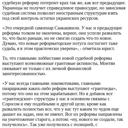
судебную реформу потерпит крах так же, как все предыдущие.
Украинцы не получит справедливое правосудие, но зависимая
судебная система позволит иностранным структурам взять
под свой контроль остатки украинских ресурсов.
«Это очередной самопиар Саакашвили. У нас и предыдущие
реформы толком не окончены, вернее, они успели развалить
то, что было раньше, но не смогли создать что-то новое.
Думаю, что новые реформаторские потуги постигнет таже
судьба, я в этом практически уверена», - отметила юрист.
То, что главными лоббистами новой судебной реформы
выступают всевозможные грантовые активисты, Монтян
связывает не только с их личной финансовой
заинтересованностью.
«У нас всегда главными локомотивами, главными
пиарщиками каких-либо реформ выступают «грантоеды»,
потому что они на этом зарабатывают. Но в добавок все
«грантоедские» структуры у нас в основном связаны с
Соросом и ему подобными и другой цели, кроме как
развалить полностью все, что у нас тут каким то чудом еще
дышит на ладан, они не имеют. Все их реформы направлены
на уничтожение старого, а потом: «ну, нового не создали, так
получилось». Так уже получилось с полицией, с