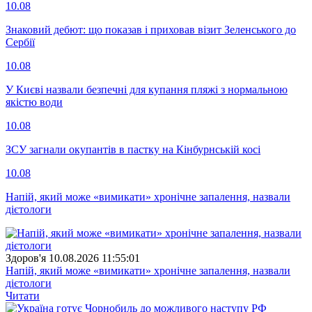
10.08
Знаковий дебют: що показав і приховав візит Зеленського до
Сербії
10.08
У Києві назвали безпечні для купання пляжі з нормальною
якістю води
10.08
ЗСУ загнали окупантів в пастку на Кінбурнській косі
10.08
Напій, який може «вимикати» хронічне запалення, назвали
дієтологи
Здоров'я
10.08.2026 11:55:01
Напій, який може «вимикати» хронічне запалення, назвали
дієтологи
Читати