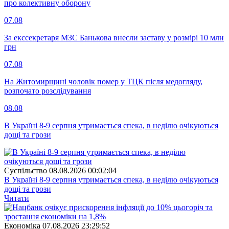
про колективну оборону
07.08
За екссекретаря МЗС Банькова внесли заставу у розмірі 10 млн
грн
07.08
На Житомирщині чоловік помер у ТЦК після медогляду,
розпочато розслідування
08.08
В Україні 8-9 серпня утримається спека, в неділю очікуються
дощі та грози
Суспiльство
08.08.2026 00:02:04
В Україні 8-9 серпня утримається спека, в неділю очікуються
дощі та грози
Читати
Економіка
07.08.2026 23:29:52