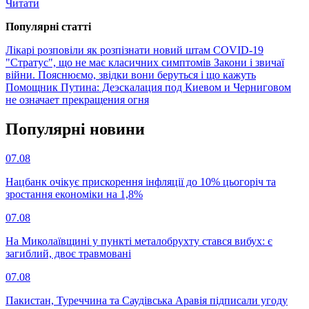
Читати
Популярнi статтi
Лікарі розповіли як розпізнати новий штам COVID-19
"Стратус", що не має класичних симптомів
Закони і звичаї
війни. Пояснюємо, звідки вони беруться і що кажуть
Помощник Путина: Деэскалация под Киевом и Черниговом
не означает прекращения огня
Популярнi новини
07.08
Нацбанк очікує прискорення інфляції до 10% цьогоріч та
зростання економіки на 1,8%
07.08
На Миколаївщині у пункті металобрухту стався вибух: є
загиблий, двоє травмовані
07.08
Пакистан, Туреччина та Саудівська Аравія підписали угоду