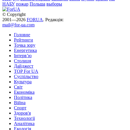
НАБУ
пожар
Польша
выборы
© Copyright
2001—2026
FORUA
. Редакція:
mail@for-ua.com
Головне
Рейтинги
Точка зору
Енергетика
Інтерв’ю
Столиця
Дайджест
TOP For UA
Суспiльство
Культура
Світ
Економіка
Політика
Війна
Спорт
Здоров'я
Технології
Аналітика
Екологія