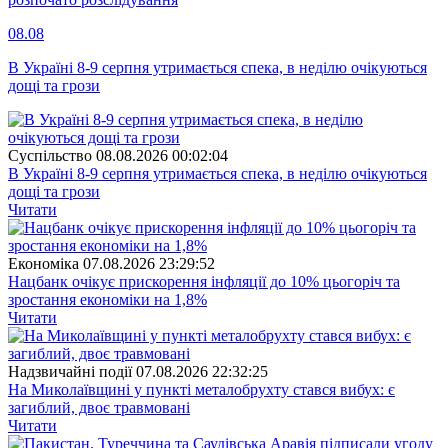
08.08
В Україні 8-9 серпня утримається спека, в неділю очікуються
дощі та грози
Суспiльство
08.08.2026 00:02:04
В Україні 8-9 серпня утримається спека, в неділю очікуються
дощі та грози
Читати
Економіка
07.08.2026 23:29:52
Нацбанк очікує прискорення інфляції до 10% цьогоріч та
зростання економіки на 1,8%
Читати
Надзвичайні події
07.08.2026 22:32:25
На Миколаївщині у пункті металобрухту стався вибух: є
загиблий, двоє травмовані
Читати