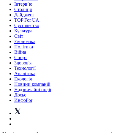
Інтерв’ю
Столиця
Дайджест
TOP For UA
Суспiльство
Культура
Світ
Економіка
Політика
Війна
Спорт
Здоров'я
Технології
Аналітика
Екологія
Новини компаній
Надзвичайні події
Досьє
ИнфоFor