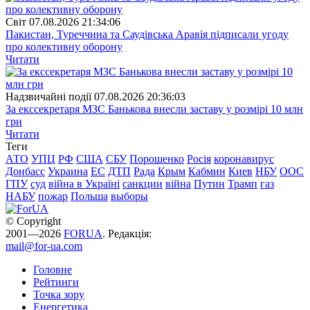
Свiт
07.08.2026 21:34:06
Пакистан, Туреччина та Саудівська Аравія підписали угоду
про колективну оборону
Читати
Надзвичайні події
07.08.2026 20:36:03
За екссекретаря МЗС Банькова внесли заставу у розмірі 10 млн
грн
Читати
Теги
АТО
УПЦ
РФ
США
СБУ
Порошенко
Росія
коронавирус
Донбасс
Украина
ЕС
ДТП
Рада
Крым
Кабмин
Киев
НБУ
ООС
ГПУ
суд
війна в Україні
санкции
війна
Путин
Трамп
газ
НАБУ
пожар
Польша
выборы
© Copyright
2001—2026
FORUA
. Редакція:
mail@for-ua.com
Головне
Рейтинги
Точка зору
Енергетика