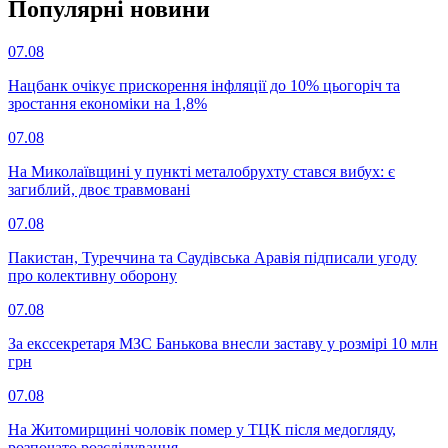
Популярнi новини
07.08
Нацбанк очікує прискорення інфляції до 10% цьогоріч та
зростання економіки на 1,8%
07.08
На Миколаївщині у пункті металобрухту стався вибух: є
загиблий, двоє травмовані
07.08
Пакистан, Туреччина та Саудівська Аравія підписали угоду
про колективну оборону
07.08
За екссекретаря МЗС Банькова внесли заставу у розмірі 10 млн
грн
07.08
На Житомирщині чоловік помер у ТЦК після медогляду,
розпочато розслідування