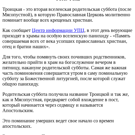
Троицкая - это вторая вселенская родительская суббота (после
Мясопустной), в которую Православная Церковь молитвенно
поминает вообще всех крещеных христиан.
Как сообщает
Центр информации УПЦ
, в этот день верующие
приходят в храмы на особую вселенскую панихиду - «Память
совершаемая всех от века усопших православных христиан,
отец и братии наших».
Для того, чтобы помянуть своих почивших родственников,
желательно прийти в храм на богослужение вечером в
пятницу, накануне родительской субботы. Самая же важная
часть поминовения совершается утром в саму поминальную
субботу за Божественной литургией, после которой служат
общую панихиду.
Родительская суббота получила название Троицкой и так же,
как и Мясопустная, предваряет собой вхождение в пост,
который начинается через седмицу и называется
Апостольским.
Это поминание умерших ведет свое начало со времен
апостольских.