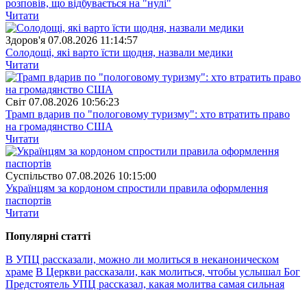
розповів, що відбувається на "нулі"
Читати
Здоров'я
07.08.2026 11:14:57
Солодощі, які варто їсти щодня, назвали медики
Читати
Свiт
07.08.2026 10:56:23
Трамп вдарив по "пологовому туризму": хто втратить право
на громадянство США
Читати
Суспiльство
07.08.2026 10:15:00
Українцям за кордоном спростили правила оформлення
паспортів
Читати
Популярнi статтi
В УПЦ рассказали, можно ли молиться в неканоническом
храме
В Церкви рассказали, как молиться, чтобы услышал Бог
Предстоятель УПЦ рассказал, какая молитва самая сильная