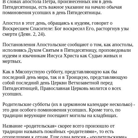
В словах апостола Петра, произнесенных им в день
Пятидесятницы, есть важное указание на начало обычая
поминовения усопших в день Пятидесятницы.
Апостол в этот день, обращаясь к иудеям, говорит о
Воскресшем Спасителе: Бог воскресил Его, расторгнув узы
смерти (Деян. 2, 24).
Постановления Апостольские сообщают о том, как апостолы,
исполняясь Духом Святым в Пятидесятницу, проповедовали
иудеям и язычникам Иисуса Христа как Судью живых и
мертвых.
Как в Мясопустную субботу, представляющую как бы
последний день мира, так и в Троицкую, представляющую
собой последний день Церкви Ветхозаветной перед
Пятидесятницей, Православная Церковь молится о всех
усопших.
Родительские субботы (их в церковном календаре несколько) -
это дни особого поминовения усопших. Кроме того, по
традиции верующие посещают могилы на кладбищах.
Название «родительская» скорее всего произошло от
традиции называть покойных «родителями», то есть
отошедшими к отцам. Еще одна версия - «родительскими»