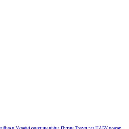
війна в Україні
санкции
війна
Путин
Трамп
газ
НАБУ
пожар