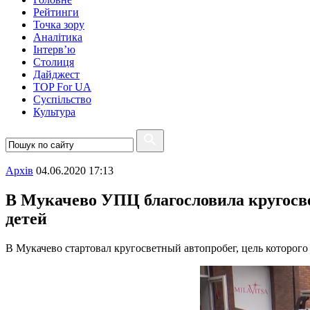
Рейтинги
Точка зору
Аналітика
Інтерв’ю
Столиця
Дайджест
TOP For UA
Суспiльство
Культура
Архiв
04.06.2020 17:13
В Мукачево УПЦ благословила кругосве
детей
В Мукачево стартовал кругосветный автопробег, цель которого