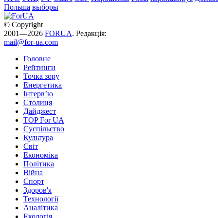
Польша
выборы
© Copyright
2001—2026
FORUA
. Редакція:
mail@for-ua.com
Головне
Рейтинги
Точка зору
Енергетика
Інтерв’ю
Столиця
Дайджест
TOP For UA
Суспiльство
Культура
Світ
Економіка
Політика
Війна
Спорт
Здоров'я
Технології
Аналітика
Екологія