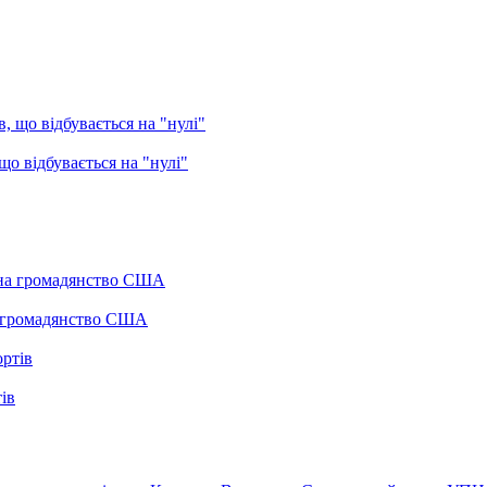
о відбувається на "нулі"
а громадянство США
ів