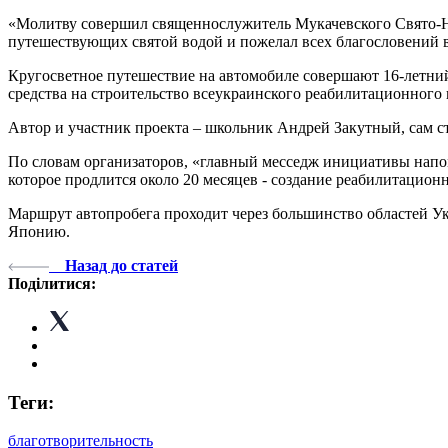
«Молитву совершил священнослужитель Мукачевского Свято-Н
путешествующих святой водой и пожелал всех благословений в
Кругосветное путешествие на автомобиле совершают 16-летний 
средства на строительство всеукраинского реабилитационного
Автор и участник проекта – школьник Андрей Закутный, сам с
По словам организаторов, «главный месседж инициативы напом
которое продлится около 20 месяцев - создание реабилитационн
Маршрут автопробега проходит через большинство областей 
Японию.
Назад до статей
Поділитися:
Теги:
благотворительность