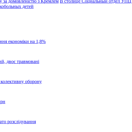
у за домовленістю з Кремлем
В столице Социальный отдел УПЦ
нкобольных детей
ання економіки на 1,8%
ий, двоє травмовані
о колективну оборону
грн
ато розслідування