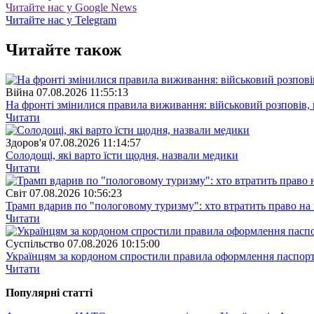
Читайте нас у Google News
Читайте нас у Telegram
Читайте також
Війна
07.08.2026 11:55:13
На фронті змінилися правила виживання: військовий розповів, щ
Читати
Здоров'я
07.08.2026 11:14:57
Солодощі, які варто їсти щодня, назвали медики
Читати
Свiт
07.08.2026 10:56:23
Трамп вдарив по "пологовому туризму": хто втратить право н
Читати
Суспiльство
07.08.2026 10:15:00
Українцям за кордоном спростили правила оформлення паспорт
Читати
Популярнi статтi