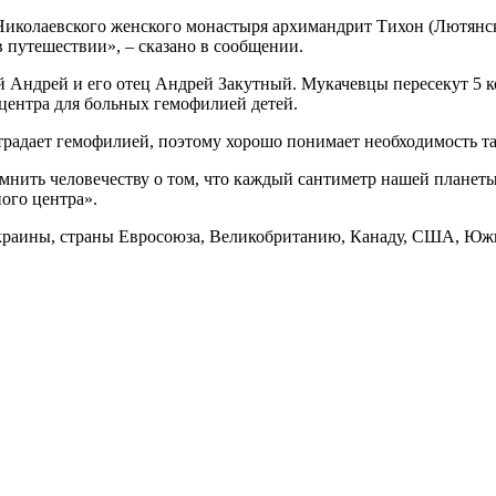
иколаевского женского монастыря архимандрит Тихон (Лютянс
 путешествии», – сказано в сообщении.
Андрей и его отец Андрей Закутный. Мукачевцы пересекут 5 кон
 центра для больных гемофилией детей.
традает гемофилией, поэтому хорошо понимает необходимость т
нить человечеству о том, что каждый сантиметр нашей планеты
ого центра».
Украины, страны Евросоюза, Великобританию, Канаду, США, Ю