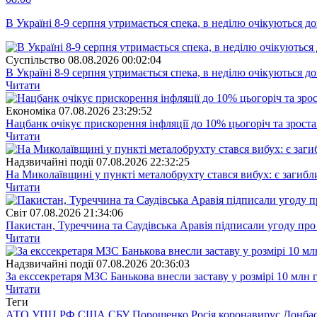
В Україні 8-9 серпня утримається спека, в неділю очікуються до
Суспiльство
08.08.2026 00:02:04
В Україні 8-9 серпня утримається спека, в неділю очікуються до
Читати
Економіка
07.08.2026 23:29:52
Нацбанк очікує прискорення інфляції до 10% цьогоріч та зрост
Читати
Надзвичайні події
07.08.2026 22:32:25
На Миколаївщині у пункті металобрухту стався вибух: є загибл
Читати
Свiт
07.08.2026 21:34:06
Пакистан, Туреччина та Саудівська Аравія підписали угоду пр
Читати
Надзвичайні події
07.08.2026 20:36:03
За екссекретаря МЗС Банькова внесли заставу у розмірі 10 млн 
Читати
Теги
АТО
УПЦ
РФ
США
СБУ
Порошенко
Росія
коронавирус
Донба