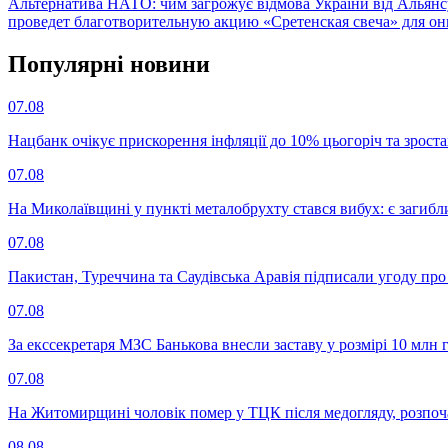
Альтернатива НАТО: чим загрожує відмова України від Альянс
проведет благотворительную акцию «Сретенская свеча» для о
Популярнi новини
07.08
Нацбанк очікує прискорення інфляції до 10% цьогоріч та зрост
07.08
На Миколаївщині у пункті металобрухту стався вибух: є загибл
07.08
Пакистан, Туреччина та Саудівська Аравія підписали угоду пр
07.08
За екссекретаря МЗС Банькова внесли заставу у розмірі 10 млн 
07.08
На Житомирщині чоловік помер у ТЦК після медогляду, розпоч
08.08