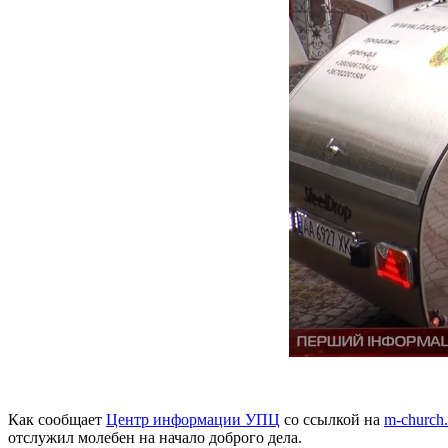
Как сообщает
Центр информации УПЦ
со ссылкой на
m-church.
отслужил молебен на начало доброго дела.