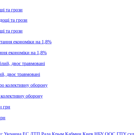
щі та грози
щі та грози
ання економіки на 1,8%
ий, двоє травмовані
о колективну оборону
грн
сс
Украина
ЕС
ДТП
Рада
Крым
Кабмин
Киев
НБУ
ООС
ГПУ
суд