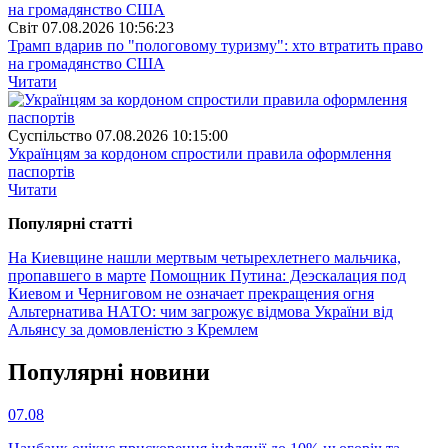
Свiт
07.08.2026 10:56:23
Трамп вдарив по "пологовому туризму": хто втратить право
на громадянство США
Читати
Суспiльство
07.08.2026 10:15:00
Українцям за кордоном спростили правила оформлення
паспортів
Читати
Популярнi статтi
На Киевщине нашли мертвым четырехлетнего мальчика,
пропавшего в марте
Помощник Путина: Деэскалация под
Киевом и Черниговом не означает прекращения огня
Альтернатива НАТО: чим загрожує відмова України від
Альянсу за домовленістю з Кремлем
Популярнi новини
07.08