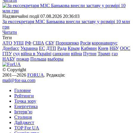
Читати
Надзвичайні події
07.08.2026 20:36:03
За екссекретаря МЗС Банькова внесли заставу у розмірі 10 млн
грн
Читати
Теги
АТО
УПЦ
РФ
США
СБУ
Порошенко
Росія
коронавирус
Донбасс
Украина
ЕС
ДТП
Рада
Крым
Кабмин
Киев
НБУ
ООС
ГПУ
суд
війна в Україні
санкции
війна
Путин
Трамп
газ
НАБУ
пожар
Польша
выборы
© Copyright
2001—2026
FORUA
. Редакція:
mail@for-ua.com
Головне
Рейтинги
Точка зору
Енергетика
Інтерв’ю
Столиця
Дайджест
TOP For UA