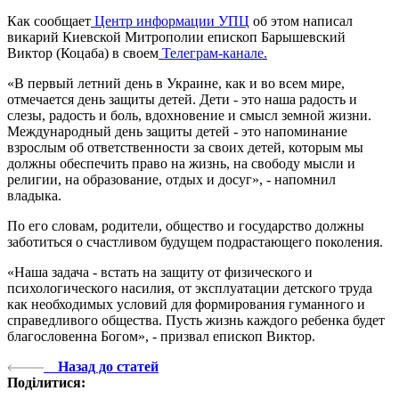
Как сообщает
Центр информации УПЦ
об этом написал
викарий Киевской Митрополии епископ Барышевский
Виктор (Коцаба) в своем
Телеграм-канале.
«В первый летний день в Украине, как и во всем мире,
отмечается день защиты детей. Дети - это наша радость и
слезы, радость и боль, вдохновение и смысл земной жизни.
Международный день защиты детей - это напоминание
взрослым об ответственности за своих детей, которым мы
должны обеспечить право на жизнь, на свободу мысли и
религии, на образование, отдых и досуг», - напомнил
владыка.
По его словам, родители, общество и государство должны
заботиться о счастливом будущем подрастающего поколения.
«Наша задача - встать на защиту от физического и
психологического насилия, от эксплуатации детского труда
как необходимых условий для формирования гуманного и
справедливого общества. Пусть жизнь каждого ребенка будет
благословенна Богом», - призвал епископ Виктор.
Назад до статей
Поділитися: