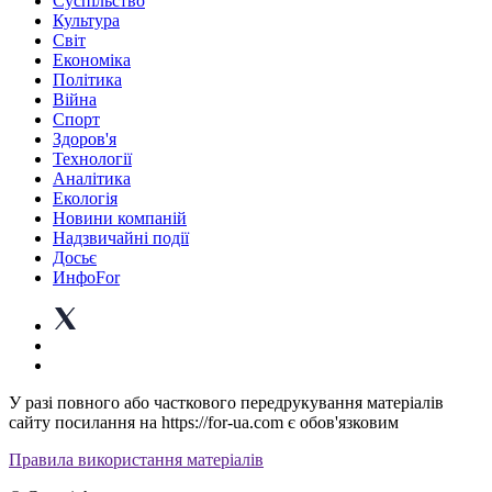
Суспiльство
Культура
Світ
Економіка
Політика
Війна
Спорт
Здоров'я
Технології
Аналітика
Екологія
Новини компаній
Надзвичайні події
Досьє
ИнфоFor
У разі повного або часткового передрукування матеріалів
сайту посилання на https://for-ua.com є обов'язковим
Правила використання матеріалів