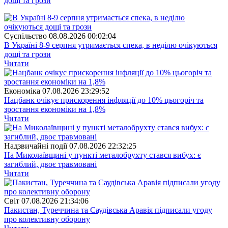
дощі та грози
Суспiльство
08.08.2026 00:02:04
В Україні 8-9 серпня утримається спека, в неділю очікуються
дощі та грози
Читати
Економіка
07.08.2026 23:29:52
Нацбанк очікує прискорення інфляції до 10% цьогоріч та
зростання економіки на 1,8%
Читати
Надзвичайні події
07.08.2026 22:32:25
На Миколаївщині у пункті металобрухту стався вибух: є
загиблий, двоє травмовані
Читати
Свiт
07.08.2026 21:34:06
Пакистан, Туреччина та Саудівська Аравія підписали угоду
про колективну оборону