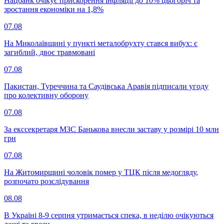
Нацбанк очікує прискорення інфляції до 10% цьогоріч та
зростання економіки на 1,8%
07.08
На Миколаївщині у пункті металобрухту стався вибух: є
загиблий, двоє травмовані
07.08
Пакистан, Туреччина та Саудівська Аравія підписали угоду
про колективну оборону
07.08
За екссекретаря МЗС Банькова внесли заставу у розмірі 10 млн
грн
07.08
На Житомирщині чоловік помер у ТЦК після медогляду,
розпочато розслідування
08.08
В Україні 8-9 серпня утримається спека, в неділю очікуються