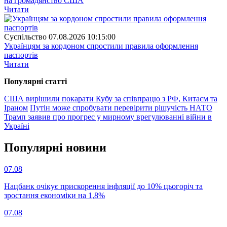
на громадянство США
Читати
Суспiльство
07.08.2026 10:15:00
Українцям за кордоном спростили правила оформлення
паспортів
Читати
Популярнi статтi
США вирішили покарати Кубу за співпрацю з РФ, Китаєм та
Іраном
Путін може спробувати перевірити рішучість НАТО
Трамп заявив про прогрес у мирному врегулюванні війни в
Україні
Популярнi новини
07.08
Нацбанк очікує прискорення інфляції до 10% цьогоріч та
зростання економіки на 1,8%
07.08