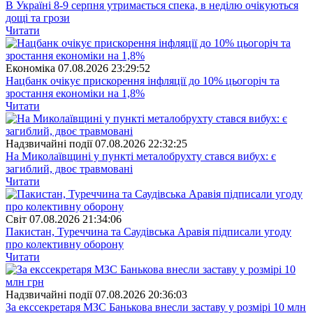
В Україні 8-9 серпня утримається спека, в неділю очікуються
дощі та грози
Читати
Економіка
07.08.2026 23:29:52
Нацбанк очікує прискорення інфляції до 10% цьогоріч та
зростання економіки на 1,8%
Читати
Надзвичайні події
07.08.2026 22:32:25
На Миколаївщині у пункті металобрухту стався вибух: є
загиблий, двоє травмовані
Читати
Свiт
07.08.2026 21:34:06
Пакистан, Туреччина та Саудівська Аравія підписали угоду
про колективну оборону
Читати
Надзвичайні події
07.08.2026 20:36:03
За екссекретаря МЗС Банькова внесли заставу у розмірі 10 млн