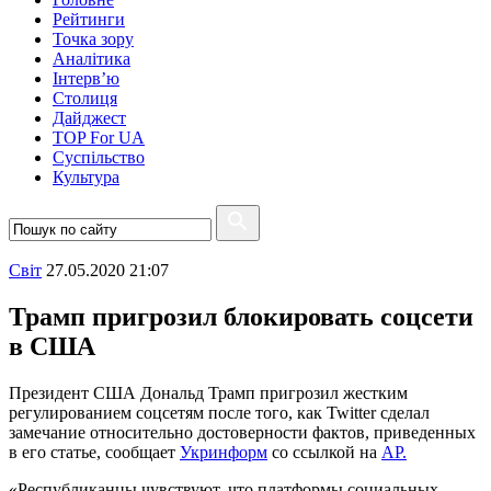
Рейтинги
Точка зору
Аналітика
Інтерв’ю
Столиця
Дайджест
TOP For UA
Суспiльство
Культура
Свiт
27.05.2020 21:07
Трамп пригрозил блокировать соцсети
в США
Президент США Дональд Трамп пригрозил жестким
регулированием соцсетям после того, как Twitter сделал
замечание относительно достоверности фактов, приведенных
в его статье, сообщает
Укринформ
со ссылкой на
AP.
«Республиканцы чувствуют, что платформы социальных