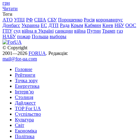
грн
Читати
Теги
АТО
УПЦ
РФ
США
СБУ
Порошенко
Росія
коронавирус
Донбасс
Украина
ЕС
ДТП
Рада
Крым
Кабмин
Киев
НБУ
ООС
ГПУ
суд
війна в Україні
санкции
війна
Путин
Трамп
газ
НАБУ
пожар
Польша
выборы
© Copyright
2001—2026
FORUA
. Редакція:
mail@for-ua.com
Головне
Рейтинги
Точка зору
Енергетика
Інтерв’ю
Столиця
Дайджест
TOP For UA
Суспiльство
Культура
Світ
Економіка
Політика