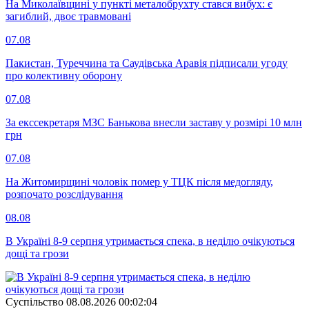
На Миколаївщині у пункті металобрухту стався вибух: є
загиблий, двоє травмовані
07.08
Пакистан, Туреччина та Саудівська Аравія підписали угоду
про колективну оборону
07.08
За екссекретаря МЗС Банькова внесли заставу у розмірі 10 млн
грн
07.08
На Житомирщині чоловік помер у ТЦК після медогляду,
розпочато розслідування
08.08
В Україні 8-9 серпня утримається спека, в неділю очікуються
дощі та грози
Суспiльство
08.08.2026 00:02:04