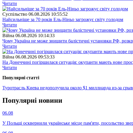
Читати
Суспiльство
06.08.2026 10:55:52
Найсильніше за 70 років Ель-Ніньо загрожує світу голодом
Читати
Війна
06.08.2026 10:14:33
Чому Україна не може знищити балістичні установки РФ, розк
Читати
Війна
06.08.2026 09:53:33
На Донеччині погіршилася ситуація: окупанти мають нове про
Читати
Популярнi статтi
Туротрасль Киева недополучила около $1 миллиарда из-за срыв
Популярнi новини
06.08
У Польщі осквернили українське місце пам'яти, посольство зве