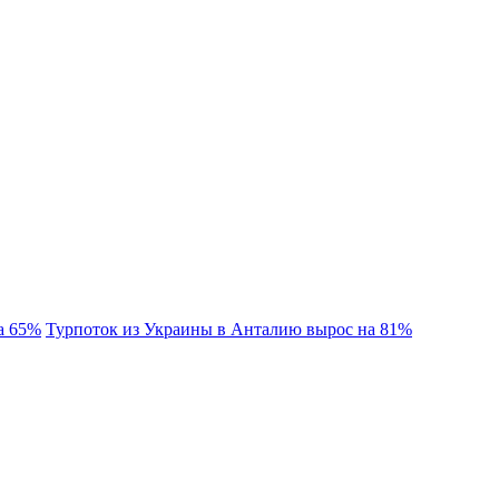
а 65%
Турпоток из Украины в Анталию вырос на 81%