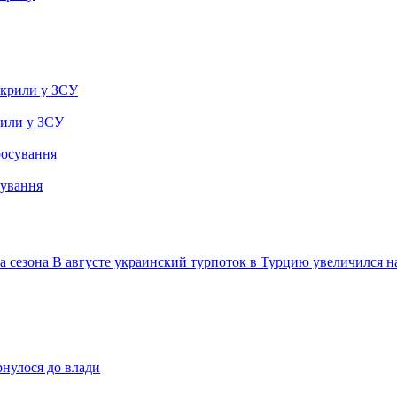
рили у ЗСУ
сування
а сезона
В августе украинский турпоток в Турцию увеличился н
рнулося до влади