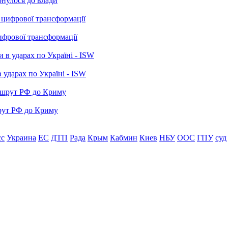
рнулося до влади
ифрової трансформації
 ударах по Україні - ISW
рут РФ до Криму
сс
Украина
ЕС
ДТП
Рада
Крым
Кабмин
Киев
НБУ
ООС
ГПУ
суд