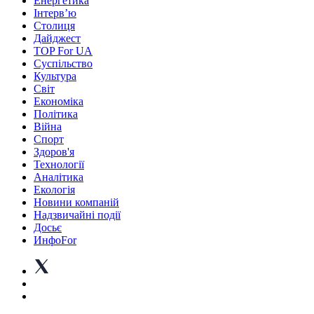
Енергетика
Інтерв’ю
Столиця
Дайджест
TOP For UA
Суспiльство
Культура
Світ
Економіка
Політика
Війна
Спорт
Здоров'я
Технології
Аналітика
Екологія
Новини компаній
Надзвичайні події
Досьє
ИнфоFor