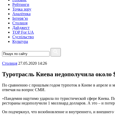
Рейтинги
Точка зору
Аналітика
Інтерв’ю
Столиця
Дайджест
TOP For UA
Суспiльство
Культура
Столиця
27.05.2020 14:26
Туротрасль Киева недополучила около $
По сравнению с прошлым годом турпоток в Киеве в апреле и м
отвечая на вопрос СМИ.
«Пандемия ощутимо ударила по туристической сфере Киева. По
рестораны недополучили 1 миллиард долларов. А это – и потери
Он подчеркнул, что возобновление и внутреннего, и внешнего 