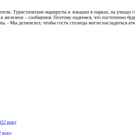
м отели. Туристические маршруты и локации в парках, на улицах
 и железное – сообщения. Поэтому надеемся, что постепенно буд
а. - Мы делаем все, чтобы гости столицы могли насладиться атм
2 року