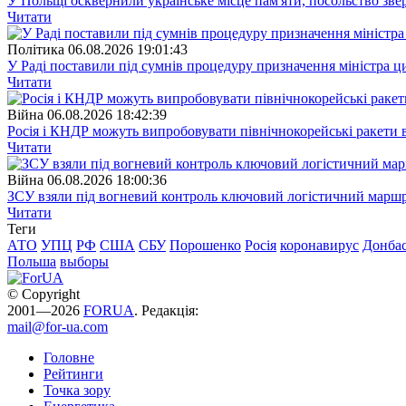
У Польщі осквернили українське місце пам'яти, посольство зве
Читати
Полiтика
06.08.2026 19:01:43
У Раді поставили під сумнів процедуру призначення міністра ц
Читати
Війна
06.08.2026 18:42:39
Росія і КНДР можуть випробовувати північнокорейські ракети в
Читати
Війна
06.08.2026 18:00:36
ЗСУ взяли під вогневий контроль ключовий логістичний марш
Читати
Теги
АТО
УПЦ
РФ
США
СБУ
Порошенко
Росія
коронавирус
Донба
Польша
выборы
© Copyright
2001—2026
FORUA
. Редакція:
mail@for-ua.com
Головне
Рейтинги
Точка зору