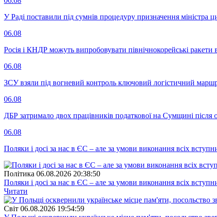
06.08
У Раді поставили під сумнів процедуру призначення міністра ц
06.08
Росія і КНДР можуть випробовувати північнокорейські ракети в
06.08
ЗСУ взяли під вогневий контроль ключовий логістичний марш
06.08
ДБР затримало двох працівників податкової на Сумщині після 
06.08
Поляки і досі за нас в ЄС – але за умови виконання всіх вступ
Полiтика
06.08.2026 20:38:50
Поляки і досі за нас в ЄС – але за умови виконання всіх вступ
Читати
Свiт
06.08.2026 19:54:59