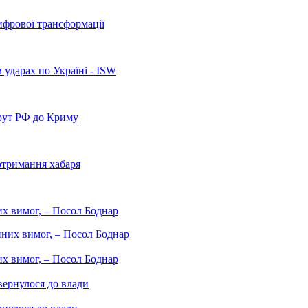
ифрової трансформації
 ударах по Україні - ISW
рут РФ до Криму
отримання хабаря
них вимог, – Посол Боднар
них вимог, – Посол Боднар