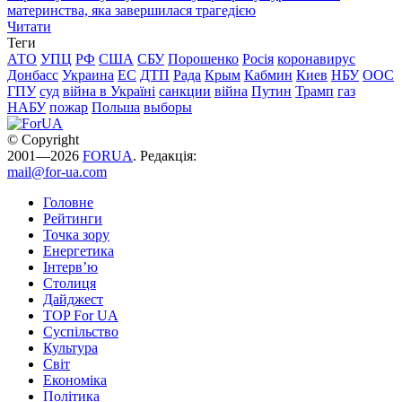
материнства, яка завершилася трагедією
Читати
Теги
АТО
УПЦ
РФ
США
СБУ
Порошенко
Росія
коронавирус
Донбасс
Украина
ЕС
ДТП
Рада
Крым
Кабмин
Киев
НБУ
ООС
ГПУ
суд
війна в Україні
санкции
війна
Путин
Трамп
газ
НАБУ
пожар
Польша
выборы
© Copyright
2001—2026
FORUA
. Редакція:
mail@for-ua.com
Головне
Рейтинги
Точка зору
Енергетика
Інтерв’ю
Столиця
Дайджест
TOP For UA
Суспiльство
Культура
Світ
Економіка
Політика