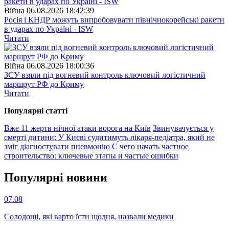
Війна
06.08.2026 18:42:39
Росія і КНДР можуть випробовувати північнокорейські ракети
в ударах по Україні - ISW
Читати
Війна
06.08.2026 18:00:36
ЗСУ взяли під вогневий контроль ключовий логістичний
маршрут РФ до Криму
Читати
Популярнi статтi
Вже 11 жертв нічної атаки ворога на Київ
Звинувачується у
смерті дитини: У Києві судитимуть лікаря-педіатра, який не
зміг діагностувати пневмонію
С чего начать частное
строительство: ключевые этапы и частые ошибки
Популярнi новини
07.08
Солодощі, які варто їсти щодня, назвали медики