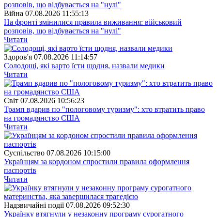
Війна
07.08.2026 11:55:13
На фронті змінилися правила виживання: військовий
розповів, що відбувається на "нулі"
Читати
Здоров'я
07.08.2026 11:14:57
Солодощі, які варто їсти щодня, назвали медики
Читати
Свiт
07.08.2026 10:56:23
Трамп вдарив по "пологовому туризму": хто втратить право
на громадянство США
Читати
Суспiльство
07.08.2026 10:15:00
Українцям за кордоном спростили правила оформлення
паспортів
Читати
Надзвичайні події
07.08.2026 09:52:30
Українку втягнули у незаконну програму сурогатного