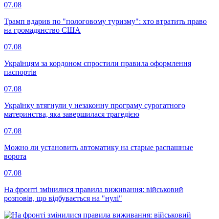
07.08
Трамп вдарив по "пологовому туризму": хто втратить право
на громадянство США
07.08
Українцям за кордоном спростили правила оформлення
паспортів
07.08
Українку втягнули у незаконну програму сурогатного
материнства, яка завершилася трагедією
07.08
Можно ли установить автоматику на старые распашные
ворота
07.08
На фронті змінилися правила виживання: військовий
розповів, що відбувається на "нулі"