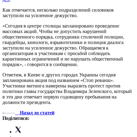
Как отмечается, несколько подразделений силовиков
заступили на усиленное дежурство.
«Сегодня в центре столицы запланировано проведение
массовых акций. Чтобы не допустить нарушений
общественного порядка, сотрудники столичной полиции,
гвардейцы, кинологи, взрывотехники и полиция диалога
заступили на усиленное дежурство. Обращаемся к
организаторам и участникам с просьбой соблюдать
карантинных ограничений и не нарушать общественный
порядок», - говорится в сообщении.
Отметим, в Киеве и других городах Украины сегодня
запланирована акция под названием «Стоп реванш».
Участники митинга намерены выразить протест против
политики главы государства Владимира Зеленского, который
в эти дни отмечает первую годовщину пребывания на
должности президента.
Назад до статей
Поділитися: