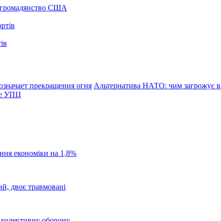
а громадянство США
ів
означает прекращения огня
Альтернатива НАТО: чим загрожує ві
ре УПЦ
ання економіки на 1,8%
ий, двоє травмовані
о колективну оборону