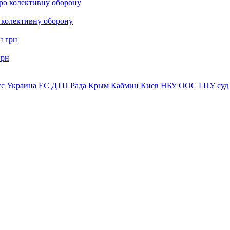
о колективну оборону
грн
сс
Украина
ЕС
ДТП
Рада
Крым
Кабмин
Киев
НБУ
ООС
ГПУ
суд