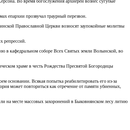
рсона. Во время богослужения архиерей вознес сугубые
мах епархии прозвучал траурный перезвон.
краинской Православной Церкви возносят заупокойные молитвы
х репрессий.
ю в кафедральном соборе Всех Святых земли Волынской, во
ическом храме в честь Рождества Пресвятой Богородицы
ем основании. Всякая попытка реабилитировать его из-за
ория может повториться как отречение от памяти убиенных,
ли на месте массовых захоронений в Быковнянском лесу литию