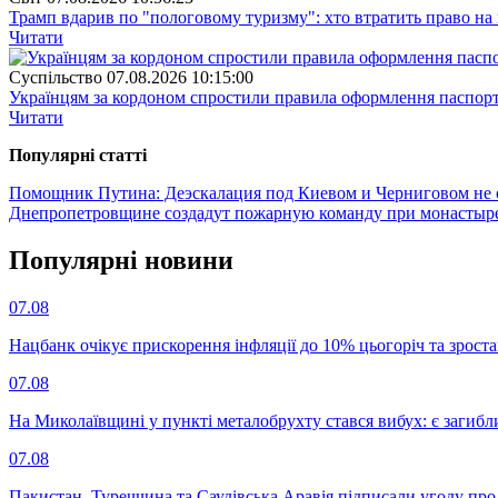
Трамп вдарив по "пологовому туризму": хто втратить право н
Читати
Суспiльство
07.08.2026 10:15:00
Українцям за кордоном спростили правила оформлення паспорт
Читати
Популярнi статтi
Помощник Путина: Деэскалация под Киевом и Черниговом не 
Днепропетровщине создадут пожарную команду при монасты
Популярнi новини
07.08
Нацбанк очікує прискорення інфляції до 10% цьогоріч та зрост
07.08
На Миколаївщині у пункті металобрухту стався вибух: є загибл
07.08
Пакистан, Туреччина та Саудівська Аравія підписали угоду пр