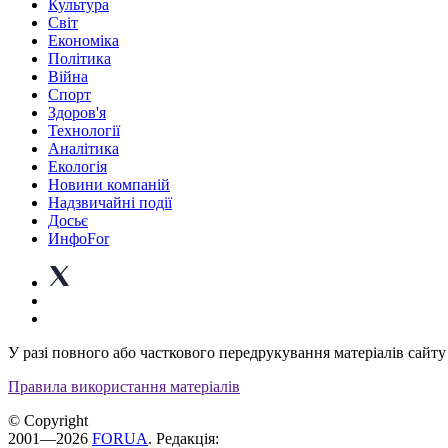
Культура
Світ
Економіка
Політика
Війна
Спорт
Здоров'я
Технології
Аналітика
Екологія
Новини компаній
Надзвичайні події
Досьє
ИнфоFor
У разі повного або часткового передрукування матеріалів сайту 
Правила використання матеріалів
© Copyright
2001—2026
FORUA
. Редакція: