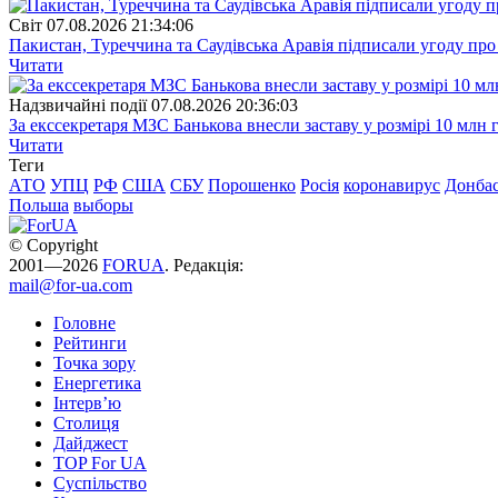
Свiт
07.08.2026 21:34:06
Пакистан, Туреччина та Саудівська Аравія підписали угоду пр
Читати
Надзвичайні події
07.08.2026 20:36:03
За екссекретаря МЗС Банькова внесли заставу у розмірі 10 млн 
Читати
Теги
АТО
УПЦ
РФ
США
СБУ
Порошенко
Росія
коронавирус
Донба
Польша
выборы
© Copyright
2001—2026
FORUA
. Редакція:
mail@for-ua.com
Головне
Рейтинги
Точка зору
Енергетика
Інтерв’ю
Столиця
Дайджест
TOP For UA
Суспiльство