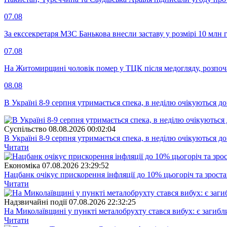
07.08
За екссекретаря МЗС Банькова внесли заставу у розмірі 10 млн 
07.08
На Житомирщині чоловік помер у ТЦК після медогляду, розпоч
08.08
В Україні 8-9 серпня утримається спека, в неділю очікуються до
Суспiльство
08.08.2026 00:02:04
В Україні 8-9 серпня утримається спека, в неділю очікуються до
Читати
Економіка
07.08.2026 23:29:52
Нацбанк очікує прискорення інфляції до 10% цьогоріч та зрост
Читати
Надзвичайні події
07.08.2026 22:32:25
На Миколаївщині у пункті металобрухту стався вибух: є загибл
Читати