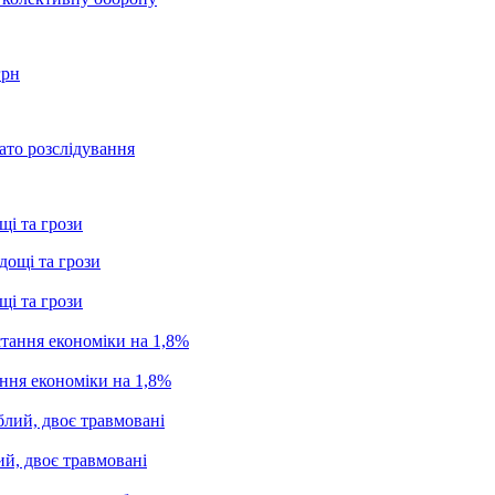
грн
ато розслідування
щі та грози
щі та грози
ання економіки на 1,8%
ий, двоє травмовані