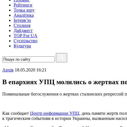
Рейтинги
Точка зору
Аналітика
Інтерв’ю
Столиця
Дайджест
TOP For UA
Суспiльство
Культура
Архiв
18.05.2020 16:21
В епархиях УПЦ молились о жертвах п
Поминальные богослужения о жертвах сталинских репрессий п
Как сообщает
Центр информации УПЦ
, день памяти жертв по
к трагическим событиям в истории Украины, вызванным наси