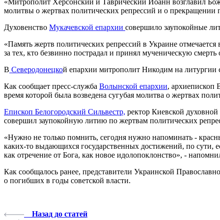
«Митрополит Херсонский и Таврический Иоанн возглавил Боже
молитвы о жертвах политических репрессий и о прекращении 
Духовенство
Мукачевской епархии
совершило заупокойные лит
«Память жертв политических репрессий в Украине отмечается 
за тех, кто безвинно пострадал и принял мученическую смерть 
В
Северодонецко
й епархии митрополит Никодим на литургии 
Как сообщает пресс-служба
Волынской епархии
, архиепископ
время которой была возведена сугубая молитва о жертвах поли
Епископ Белогородский Сильвестр,
ректор Киевской духовной 
совершил заупокойную литию по жертвам политических репре
«Нужно не только помнить, сегодня нужно напоминать - красн
каких-то выдающихся государственных достижений, по сути, е
как отречение от Бога, как новое идолопоклонство», - напомни
Как сообщалось ранее, представители Украинской Православн
о погибших в годы советской власти.
Назад до статей