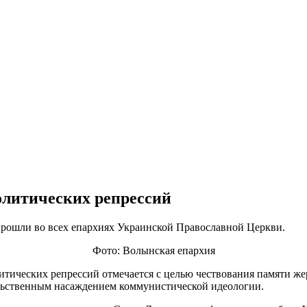
олитических репрессий
рошли во всех епархиях Украинской Православной Церкви.
Фото: Волынская епархия
литических репрессий отмечается с целью чествования памяти ж
льственным насаждением коммунистической идеологии.