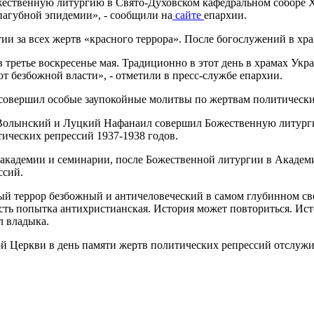
ственную литургию в Свято-Духовском кафедральном соборе Хе
пагубной эпидемии», - сообщили на
сайте
епархии.
ии за всех жертв «красного террора». После богослужений в хра
в третье воскресенье мая. Традиционно в этот день в храмах У
от безбожной власти», - отметили в пресс-службе епархии.
совершил особые заупокойные молитвы по жертвам политически
 Волынский и Луцкий Нафанаил совершил Божественную литурги
тических репрессий 1937-1938 годов.
академии и семинарии, после Божественной литургии в Академ
ссий.
ый террор безбожный и античеловеческий в самом глубинном сво
сть попытка антихристианская. История может повториться. Ист
л владыка.
ой Церкви в день памяти жертв политических репрессий отслужи