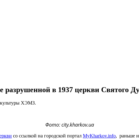
е разрушенной в 1937 церкви Святого Д
а культуры ХЭМЗ.
Фото: city.kharkov.ua
еркви
со ссылкой на городской портал
MyKharkov.info
, раньше н