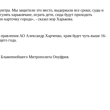
центра. Мы защитили это место, выдержали все сроки, суды и
гулять харьковчане, играть дети, сюда будут приходить
ю карточку города», - сказал мэр Харькова.
правления АО Александр Харченко, храм будет чуть выше 16-
щего года.
Ц Блаженнейшего Митрополита Онуфрия.