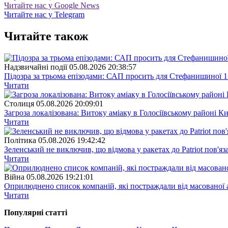
Читайте нас у Google News
Читайте нас у Telegram
Читайте також
Надзвичайні події
05.08.2026 20:38:57
Підозра за трьома епізодами: САП просить для Стефанишиної 1
Читати
Столиця
05.08.2026 20:09:01
Загроза локалізована: Витоку аміаку в Голосіївському районі К
Читати
Полiтика
05.08.2026 19:42:42
Зеленський не виключив, що відмова у ракетах до Patriot пов'яз
Читати
Війна
05.08.2026 19:21:01
Оприлюднено список компаній, які постраждали від масованої
Читати
Популярнi статтi