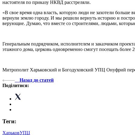
настоятеля по приказу НКВД расстреляли.
«В свое время одна власть, которую люди не захотели больше в
вернули землю городу. И мы решили вернуть историю и построить
верующие. Думаю, что вместе со строителями, людьми, которые 
Генеральным подрядчиком, исполнителем и заказчиком проекта
этажного дома, церковь одновременно смогут посещать более 2
Митрополит Харьковский и Богодуховский УПЦ Онуфрий пере
Назад до статей
Поділитися:
Теги:
Харьков
УПЦ