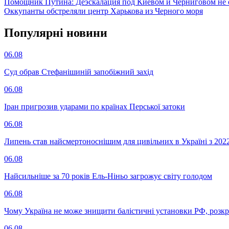
Помощник Путина: Деэскалация под Киевом и Черниговом не 
Оккупанты обстреляли центр Харькова из Черного моря
Популярнi новини
06.08
Суд обрав Стефанішиній запобіжний захід
06.08
Іран пригрозив ударами по країнах Перської затоки
06.08
Липень став найсмертоноснішим для цивільних в Україні з 202
06.08
Найсильніше за 70 років Ель-Ніньо загрожує світу голодом
06.08
Чому Україна не може знищити балістичні установки РФ, розк
06.08