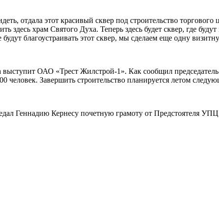
идеть, отдала этот красивый сквер под строительство торгового 
 здесь храм Святого Духа. Теперь здесь будет сквер, где будут 
будут благоустраивать этот сквер, мы сделаем еще одну визитну
 выступит ОАО «Трест Жилстрой-1». Как сообщил председатель 
00 человек. Завершить строительство планируется летом следую
дал Геннадию Кернесу почетную грамоту от Предстоятеля УП