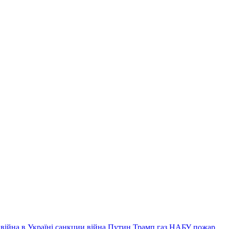
війна в Україні
санкции
війна
Путин
Трамп
газ
НАБУ
пожар