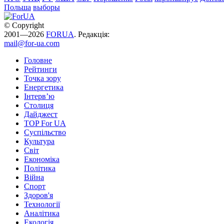
Польша
выборы
© Copyright
2001—2026
FORUA
. Редакція:
mail@for-ua.com
Головне
Рейтинги
Точка зору
Енергетика
Інтерв’ю
Столиця
Дайджест
TOP For UA
Суспiльство
Культура
Світ
Економіка
Політика
Війна
Спорт
Здоров'я
Технології
Аналітика
Екологія