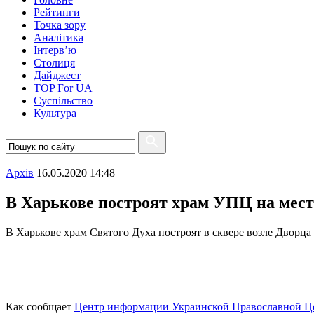
Рейтинги
Точка зору
Аналітика
Інтерв’ю
Столиця
Дайджест
TOP For UA
Суспiльство
Культура
Архiв
16.05.2020 14:48
В Харькове построят храм УПЦ на мест
В Харькове храм Святого Духа построят в сквере возле Дворц
Как сообщает
Центр информации Украинской Православной Ц