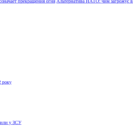
означает прекращения огня
Альтернатива НАТО: чим загрожує ві
2 року
рили у ЗСУ