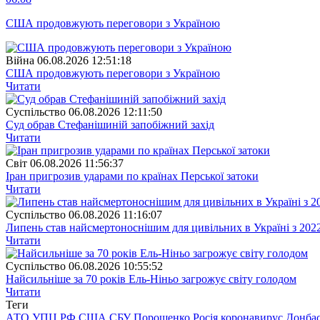
США продовжують переговори з Україною
Війна
06.08.2026 12:51:18
США продовжують переговори з Україною
Читати
Суспiльство
06.08.2026 12:11:50
Суд обрав Стефанішиній запобіжний захід
Читати
Свiт
06.08.2026 11:56:37
Іран пригрозив ударами по країнах Перської затоки
Читати
Суспiльство
06.08.2026 11:16:07
Липень став найсмертоноснішим для цивільних в Україні з 202
Читати
Суспiльство
06.08.2026 10:55:52
Найсильніше за 70 років Ель-Ніньо загрожує світу голодом
Читати
Теги
АТО
УПЦ
РФ
США
СБУ
Порошенко
Росія
коронавирус
Донба