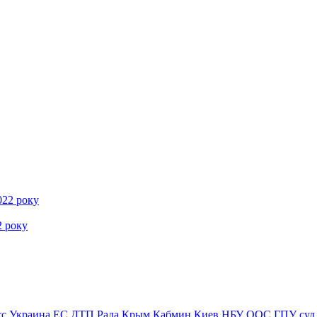
2 року
сс
Украина
ЕС
ДТП
Рада
Крым
Кабмин
Киев
НБУ
ООС
ГПУ
суд