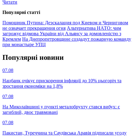
Читати
Популярнi статтi
Помощник Путина: Деэскалация под Киевом и Черниговом
не означает прекращения огня
Альтернатива НАТО: чим
загрожує відмова України від Альянсу за домовленістю з
Кремлем
На Днепропетровщине создадут пожарную команду
при монастыре УПЦ
Популярнi новини
07.08
Нацбанк очікує прискорення інфляції до 10% цьогоріч та
зростання економіки на 1,8%
07.08
На Миколаївщині у пункті металобрухту стався вибух: є
загиблий, двоє травмовані
07.08
Пакистан, Туреччина та Саудівська Аравія підписали угоду