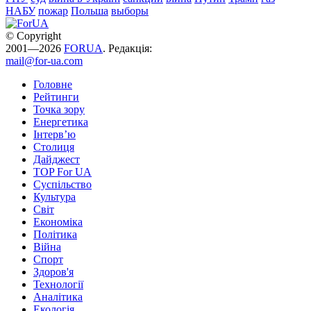
НАБУ
пожар
Польша
выборы
© Copyright
2001—2026
FORUA
. Редакція:
mail@for-ua.com
Головне
Рейтинги
Точка зору
Енергетика
Інтерв’ю
Столиця
Дайджест
TOP For UA
Суспiльство
Культура
Світ
Економіка
Політика
Війна
Спорт
Здоров'я
Технології
Аналітика
Екологія