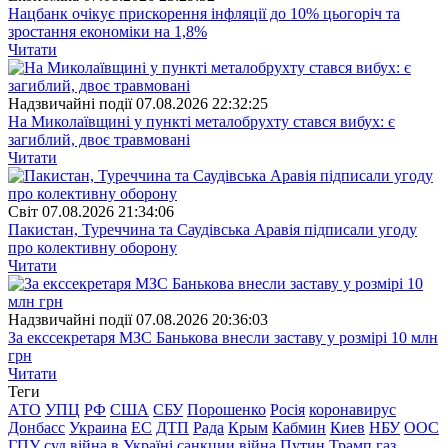
Нацбанк очікує прискорення інфляції до 10% цьогоріч та
зростання економіки на 1,8%
Читати
Надзвичайні події
07.08.2026 22:32:25
На Миколаївщині у пункті металобрухту стався вибух: є
загиблий, двоє травмовані
Читати
Свiт
07.08.2026 21:34:06
Пакистан, Туреччина та Саудівська Аравія підписали угоду
про колективну оборону
Читати
Надзвичайні події
07.08.2026 20:36:03
За екссекретаря МЗС Банькова внесли заставу у розмірі 10 млн
грн
Читати
Теги
АТО
УПЦ
РФ
США
СБУ
Порошенко
Росія
коронавирус
Донбасс
Украина
ЕС
ДТП
Рада
Крым
Кабмин
Киев
НБУ
ООС
ГПУ
суд
війна в Україні
санкции
війна
Путин
Трамп
газ