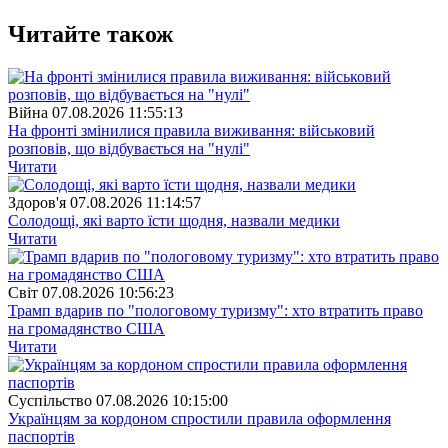
Читайте також
Війна
07.08.2026 11:55:13
На фронті змінилися правила виживання: військовий
розповів, що відбувається на "нулі"
Читати
Здоров'я
07.08.2026 11:14:57
Солодощі, які варто їсти щодня, назвали медики
Читати
Свiт
07.08.2026 10:56:23
Трамп вдарив по "пологовому туризму": хто втратить право
на громадянство США
Читати
Суспiльство
07.08.2026 10:15:00
Українцям за кордоном спростили правила оформлення
паспортів