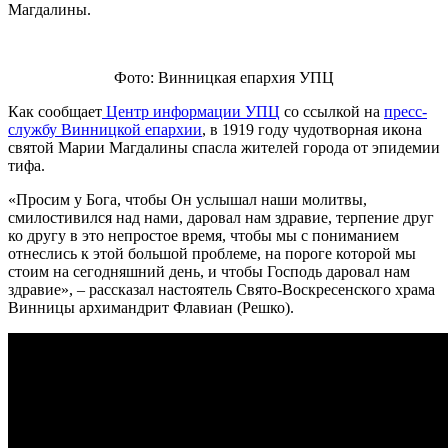
Магдалины.
Фото: Винницкая епархия УПЦ
Как сообщает
Центр информации УПЦ
со ссылкой на
пресс-
службу Винницкой епархии
, в 1919 году чудотворная икона
святой Марии Магдалины спасла жителей города от эпидемии
тифа.
«Просим у Бога, чтобы Он услышал наши молитвы,
смилостивился над нами, даровал нам здравие, терпение друг
ко другу в это непростое время, чтобы мы с пониманием
отнеслись к этой большой проблеме, на пороге которой мы
стоим на сегодняшний день, и чтобы Господь даровал нам
здравие», – рассказал настоятель Свято-Воскресенского храма
Винницы архимандрит Флавиан (Решко).