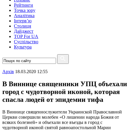
Рейтинги
Точка зору
Аналітика
Інтерв’ю
Столиця
Дайджест
TOP For UA
Суспiльство
Культура
Архiв
18.03.2020 12:55
В Виннице священники УПЦ объехали
город с чудотворной иконой, которая
спасла людей от эпидемии тифа
В Виннице священнослужители Украинской Православной
Церкви совершили молебен «О лишении народа Божия от
всяких болезней» и объехали все въезды в город с
чудотворной иконой святой равноапостольной Марии