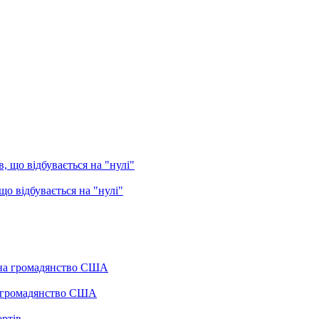
о відбувається на "нулі"
а громадянство США