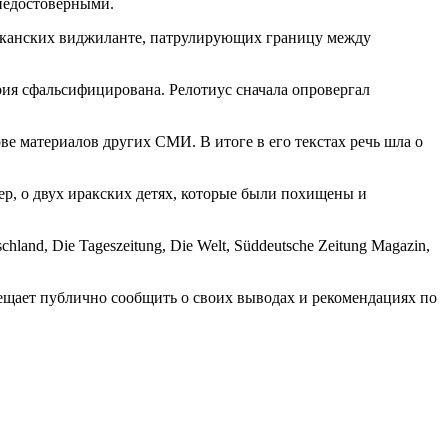
 недостоверными.
риканских виджиланте, патрулирующих границу между
рия сфальсифицирована. Релотиус сначала опровергал
ове материалов других СМИ. В итоге в его текстах речь шла о
, о двух иракских детях, которые были похищены и
land, Die Tageszeitung, Die Welt, Süddeutsche Zeitung Magazin,
бещает публично сообщить о своих выводах и рекомендациях по