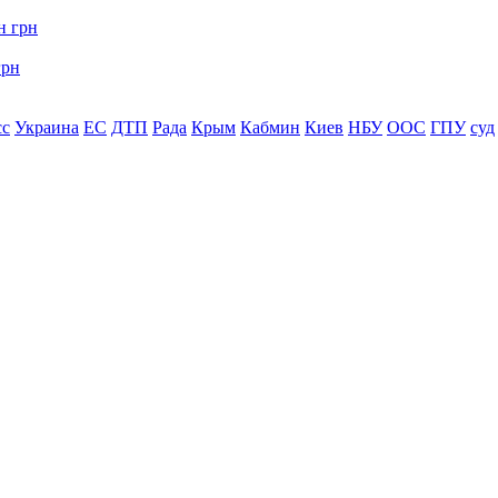
грн
сс
Украина
ЕС
ДТП
Рада
Крым
Кабмин
Киев
НБУ
ООС
ГПУ
суд