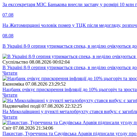
За екссекретаря МЗС Банькова внесли заставу у розмірі 10 млн 
07.08
На Житомирщині чоловік помер у ТЦК після медогляду, розпоч
08.08
В Україні 8-9 серпня утримається спека, в неділю очікуються до
Суспiльство
08.08.2026 00:02:04
В Україні 8-9 серпня утримається спека, в неділю очікуються до
Читати
Економіка
07.08.2026 23:29:52
Нацбанк очікує прискорення інфляції до 10% цьогоріч та зрост
Читати
Надзвичайні події
07.08.2026 22:32:25
На Миколаївщині у пункті металобрухту стався вибух: є загибл
Читати
Свiт
07.08.2026 21:34:06
Пакистан, Туреччина та Саудівська Аравія підписали угоду пр