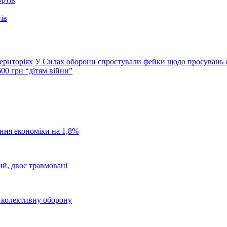
ів
ериторіях
У Силах оборони спростували фейки щодо просувань о
00 грн “дітям війни”
ання економіки на 1,8%
ий, двоє травмовані
о колективну оборону