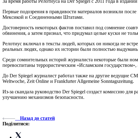
За время работы Релотиуса на Der Spiegel с 2011 года в издан
Первые подозрения в правдивости материалов возникли после
Мексикой и Соединенными Штатами.
Достоверность некоторых фактов поставил под сомнение соавт
обвинения, а затем признал, что придумал целые куски не тольк
Релотиус включал в тексты людей, которых он никогда не встре
реальных людях, однако их истории были полностью выдуманы
Среди сомнительных историй журналиста некоторые были ном
перевоспитаны террористическим «Исламским государством», 
До Der Spiegel журналист работал также на другие ведущие СМИ, 
Weltwoche, Zeit Online и Frankfurter Allgemeine Sonntagszeitung.
Из-за скандала руководство Der Spiegel создаст комиссию для
улучшению механизмов безопасности.
Назад до статей
Поділитися: