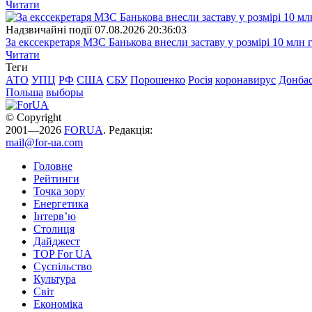
Читати
Надзвичайні події
07.08.2026 20:36:03
За екссекретаря МЗС Банькова внесли заставу у розмірі 10 млн 
Читати
Теги
АТО
УПЦ
РФ
США
СБУ
Порошенко
Росія
коронавирус
Донба
Польша
выборы
© Copyright
2001—2026
FORUA
. Редакція:
mail@for-ua.com
Головне
Рейтинги
Точка зору
Енергетика
Інтерв’ю
Столиця
Дайджест
TOP For UA
Суспiльство
Культура
Світ
Економіка