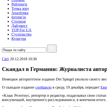
Рейтинги
Точка зору
Аналітика
Інтерв’ю
Столиця
Дайджест
TOP For UA
Суспiльство
Культура
Свiт
20.12.2018 10:36
Скандал в Германии: Журналиста автор
Немецкое авторитетное издание Der Spiegel уволило своего зв
О скандале издание
сообщило
в среду, 19 декабря, передает
Евр
«Клаас Релотиус, репортер и редактор, подделывал свои стать
консультаций, внутреннего расследования и, в конечном итоге,