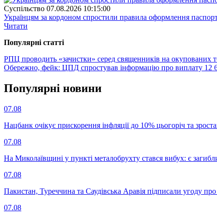
Суспiльство
07.08.2026 10:15:00
Українцям за кордоном спростили правила оформлення паспорт
Читати
Популярнi статтi
РПЦ проводить «зачистки» серед священників на окупованих т
Обережно, фейк: ЦПД спростував інформацію про виплату 12 6
Популярнi новини
07.08
Нацбанк очікує прискорення інфляції до 10% цьогоріч та зрост
07.08
На Миколаївщині у пункті металобрухту стався вибух: є загибл
07.08
Пакистан, Туреччина та Саудівська Аравія підписали угоду пр
07.08