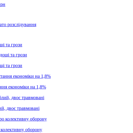
грн
ато розслідування
щі та грози
щі та грози
ання економіки на 1,8%
ий, двоє травмовані
о колективну оборону