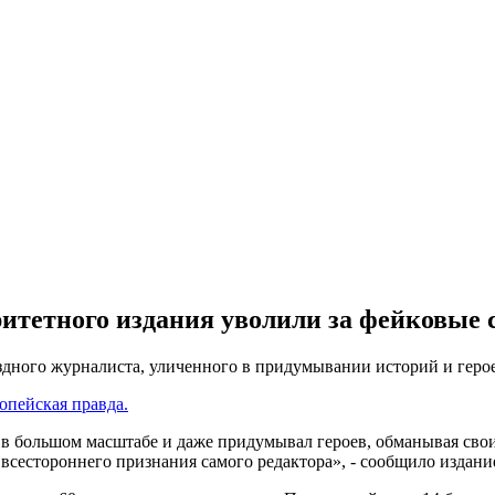
итетного издания уволили за фейковые 
ездного журналиста, уличенного в придумывании историй и геро
опейская правда.
и в большом масштабе и даже придумывал героев, обманывая свои
 всестороннего признания самого редактора», - сообщило издани