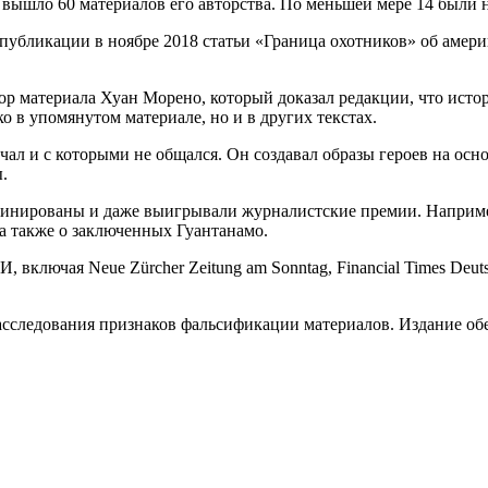
ии вышло 60 материалов его авторства. По меньшей мере 14 были
 публикации в ноябре 2018 статьи «Граница охотников» об аме
ор материала Хуан Морено, который доказал редакции, что исто
о в упомянутом материале, но и в других текстах.
чал и с которыми не общался. Он создавал образы героев на осн
.
инированы и даже выигрывали журналистские премии. Например
а также о заключенных Гуантанамо.
включая Neue Zürcher Zeitung am Sonntag, Financial Times Deutsch
 расследования признаков фальсификации материалов. Издание о