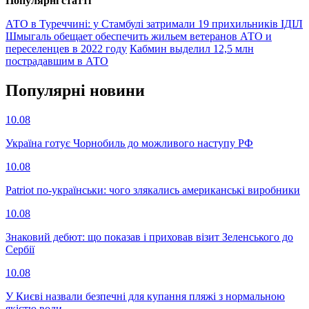
Популярнi статтi
АТО в Туреччині: у Стамбулі затримали 19 прихильників ІДІЛ
Шмыгаль обещает обеспечить жильем ветеранов АТО и
переселенцев в 2022 году
Кабмин выделил 12,5 млн
пострадавшим в АТО
Популярнi новини
10.08
Україна готує Чорнобиль до можливого наступу РФ
10.08
Patriot по-українськи: чого злякались американські виробники
10.08
Знаковий дебют: що показав і приховав візит Зеленського до
Сербії
10.08
У Києві назвали безпечні для купання пляжі з нормальною
якістю води