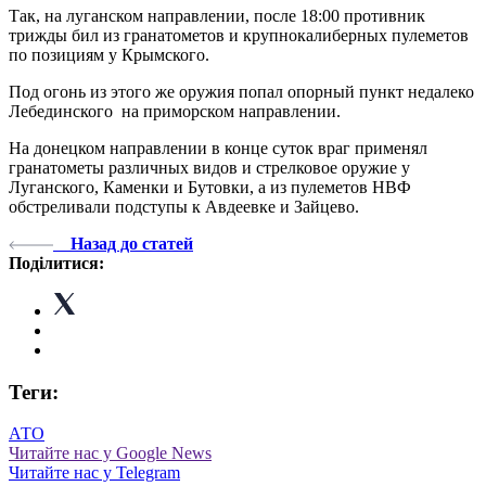
Так, на луганском направлении, после 18:00 противник
трижды бил из гранатометов и крупнокалиберных пулеметов
по позициям у Крымского.
Под огонь из этого же оружия попал опорный пункт недалеко
Лебединского на приморском направлении.
На донецком направлении в конце суток враг применял
гранатометы различных видов и стрелковое оружие у
Луганского, Каменки и Бутовки, а из пулеметов НВФ
обстреливали подступы к Авдеевке и Зайцево.
Назад до статей
Поділитися:
Теги:
АТО
Читайте нас у Google News
Читайте нас у Telegram