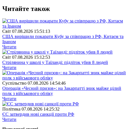
Читайте також
Свiт
07.08.2026 15:51:13
США вирішили покарати Кубу за співпрацю з РФ, Китаєм та
Іраном
Читати
Свiт
07.08.2026 15:12:53
Стрілянина у школі у Таїланді: підліток убив 8 людей
Читати
Суспiльство
07.08.2026 14:54:46
Операція «Чесний призов»: на Закарпатті зник майже цілий
полк з військового обліку
Читати
Полiтика
07.08.2026 14:25:32
ЄС затвердив нові санкції проти РФ
Читати