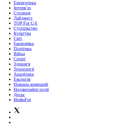
Енергетика
Інтерв’ю
Столиця
Дайджест
TOP For UA
Суспiльство
Культура
Світ
Економіка
Політика
Війна
Спорт
Здоров'я
Технології
Аналітика
Екологія
Новини компаній
Надзвичайні події
Досьє
ИнфоFor