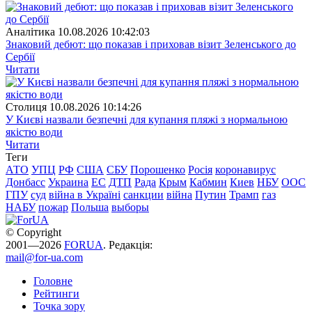
Аналітика
10.08.2026 10:42:03
Знаковий дебют: що показав і приховав візит Зеленського до
Сербії
Читати
Столиця
10.08.2026 10:14:26
У Києві назвали безпечні для купання пляжі з нормальною
якістю води
Читати
Теги
АТО
УПЦ
РФ
США
СБУ
Порошенко
Росія
коронавирус
Донбасс
Украина
ЕС
ДТП
Рада
Крым
Кабмин
Киев
НБУ
ООС
ГПУ
суд
війна в Україні
санкции
війна
Путин
Трамп
газ
НАБУ
пожар
Польша
выборы
© Copyright
2001—2026
FORUA
. Редакція:
mail@for-ua.com
Головне
Рейтинги
Точка зору