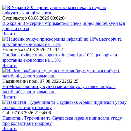
Суспiльство
08.08.2026 00:02:04
В Україні 8-9 серпня утримається спека, в неділю очікуються
дощі та грози
Читати
Економіка
07.08.2026 23:29:52
Нацбанк очікує прискорення інфляції до 10% цьогоріч та
зростання економіки на 1,8%
Читати
Надзвичайні події
07.08.2026 22:32:25
На Миколаївщині у пункті металобрухту стався вибух: є
загиблий, двоє травмовані
Читати
Свiт
07.08.2026 21:34:06
Пакистан, Туреччина та Саудівська Аравія підписали угоду
про колективну оборону
Читати