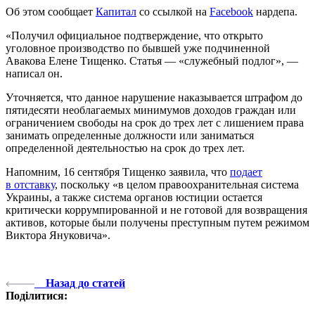
Об этом сообщает
Капитал
со ссылкой на
Facebook
нардепа.
«Получил официальное подтверждение, что открыто
уголовное производство по бывшей уже подчиненной
Авакова Елене Тищенко. Статья — «служебный подлог», —
написал он.
Уточняется, что данное нарушение наказывается штрафом до
пятидесяти необлагаемых минимумов доходов граждан или
ограничением свободы на срок до трех лет с лишением права
занимать определенные должности или заниматься
определенной деятельностью на срок до трех лет.
Напомним, 16 сентября Тищенко заявила, что
подает
в отставку
, поскольку «в целом правоохранительная система
Украины, а также система органов юстиции остается
критически коррумпированной и не готовой для возвращения
активов, которые были получены преступным путем режимом
Виктора Януковича».
Назад до статей
Поділитися: