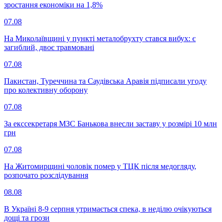
зростання економіки на 1,8%
07.08
На Миколаївщині у пункті металобрухту стався вибух: є
загиблий, двоє травмовані
07.08
Пакистан, Туреччина та Саудівська Аравія підписали угоду
про колективну оборону
07.08
За екссекретаря МЗС Банькова внесли заставу у розмірі 10 млн
грн
07.08
На Житомирщині чоловік помер у ТЦК після медогляду,
розпочато розслідування
08.08
В Україні 8-9 серпня утримається спека, в неділю очікуються
дощі та грози