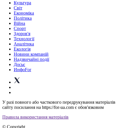
Культура
Світ
Економіка
Політика
Війна
Спорт
Здоров'я
Технології
Аналітика
Екологія
Новини компаній
Надзвичайні події
Досьє
ИнфоFor
У разі повного або часткового передрукування матеріалів
сайту посилання на https://for-ua.com є обов'язковим
Правила використання матеріалів
© Copyright