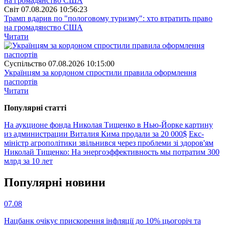
Свiт
07.08.2026 10:56:23
Трамп вдарив по "пологовому туризму": хто втратить право
на громадянство США
Читати
Суспiльство
07.08.2026 10:15:00
Українцям за кордоном спростили правила оформлення
паспортів
Читати
Популярнi статтi
На аукционе фонда Николая Тищенко в Нью-Йорке картину
из администрации Виталия Кима продали за 20 000$
Екс-
міністр агрополітики звільнився через проблеми зі здоров'ям
Николай Тищенко: На энергоэффективность мы потратим 300
млрд за 10 лет
Популярнi новини
07.08
Нацбанк очікує прискорення інфляції до 10% цьогоріч та