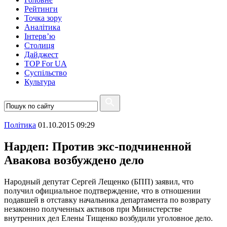
Рейтинги
Точка зору
Аналітика
Інтерв’ю
Столиця
Дайджест
TOP For UA
Суспiльство
Культура
Полiтика
01.10.2015 09:29
Нардеп: Против экс-подчиненной
Авакова возбуждено дело
Народный депутат Сергей Лещенко (БПП) заявил, что
получил официальное подтверждение, что в отношении
подавшей в отставку начальника департамента по возврату
незаконно полученных активов при Министерстве
внутренних дел Елены Тищенко возбудили уголовное дело.