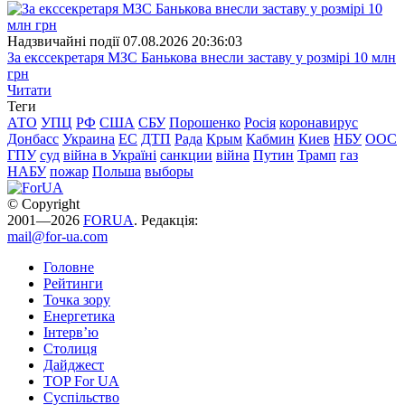
Надзвичайні події
07.08.2026 20:36:03
За екссекретаря МЗС Банькова внесли заставу у розмірі 10 млн
грн
Читати
Теги
АТО
УПЦ
РФ
США
СБУ
Порошенко
Росія
коронавирус
Донбасс
Украина
ЕС
ДТП
Рада
Крым
Кабмин
Киев
НБУ
ООС
ГПУ
суд
війна в Україні
санкции
війна
Путин
Трамп
газ
НАБУ
пожар
Польша
выборы
© Copyright
2001—2026
FORUA
. Редакція:
mail@for-ua.com
Головне
Рейтинги
Точка зору
Енергетика
Інтерв’ю
Столиця
Дайджест
TOP For UA
Суспiльство