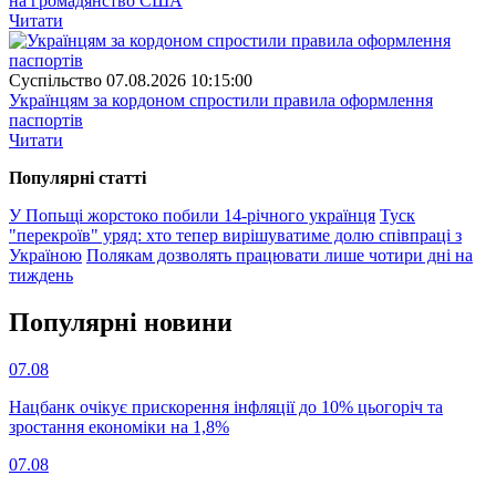
на громадянство США
Читати
Суспiльство
07.08.2026 10:15:00
Українцям за кордоном спростили правила оформлення
паспортів
Читати
Популярнi статтi
У Попьщі жорстоко побили 14-річного українця
Туск
"перекроїв" уряд: хто тепер вирішуватиме долю співпраці з
Україною
Полякам дозволять працювати лише чотири дні на
тиждень
Популярнi новини
07.08
Нацбанк очікує прискорення інфляції до 10% цьогоріч та
зростання економіки на 1,8%
07.08