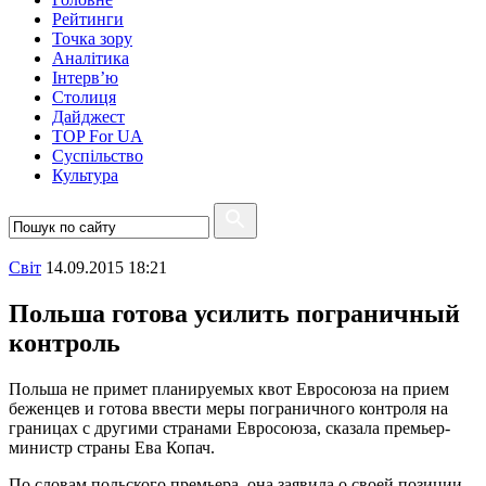
Рейтинги
Точка зору
Аналітика
Інтерв’ю
Столиця
Дайджест
TOP For UA
Суспiльство
Культура
Свiт
14.09.2015 18:21
Польша готова усилить пограничный
контроль
Польша не примет планируемых квот Евросоюза на прием
беженцев и готова ввести меры пограничного контроля на
границах с другими странами Евросоюза, сказала премьер-
министр страны Ева Копач.
По словам польского премьера, она заявила о своей позиции