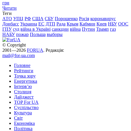
грн
Читати
Теги
АТО
УПЦ
РФ
США
СБУ
Порошенко
Росія
коронавирус
Донбасс
Украина
ЕС
ДТП
Рада
Крым
Кабмин
Киев
НБУ
ООС
ГПУ
суд
війна в Україні
санкции
війна
Путин
Трамп
газ
НАБУ
пожар
Польша
выборы
© Copyright
2001—2026
FORUA
. Редакція:
mail@for-ua.com
Головне
Рейтинги
Точка зору
Енергетика
Інтерв’ю
Столиця
Дайджест
TOP For UA
Суспiльство
Культура
Світ
Економіка
Політика