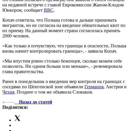
на недавней встрече с главой Еврокомиссии Жаном-Клодом
Юнкером, сообщает
ВВС
.
Копач отметила, что Польша готова и дальше принимать
мигрантов, но не согласна на введение обязательных квот по
их приему. На данный момент страна согласилась принять
2000 человек.
«Как только я почувствую, что границы в опасности, Польша
вновь начнет контролировать границы», - заявила Копач.
«Мы впустим ровно столько беженцев, сколько можем себе
позволить. Ни одним больше или меньше», - резюмировала
глава правительства.
Ранее в понедельник о введении мер контроля на границах с
соседями по Шенгенской зоне объявили
Германия
, Австрия и
Чехия
. Позднее о том же объявила Словакия.
Назад до статей
Поділитися: