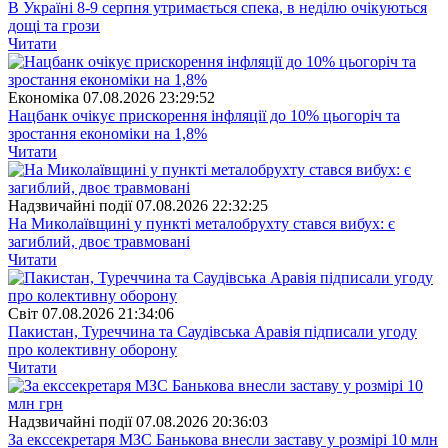
В Україні 8-9 серпня утримається спека, в неділю очікуються
дощі та грози
Читати
Економіка
07.08.2026 23:29:52
Нацбанк очікує прискорення інфляції до 10% цьогоріч та
зростання економіки на 1,8%
Читати
Надзвичайні події
07.08.2026 22:32:25
На Миколаївщині у пункті металобрухту стався вибух: є
загиблий, двоє травмовані
Читати
Свiт
07.08.2026 21:34:06
Пакистан, Туреччина та Саудівська Аравія підписали угоду
про колективну оборону
Читати
Надзвичайні події
07.08.2026 20:36:03
За екссекретаря МЗС Банькова внесли заставу у розмірі 10 млн