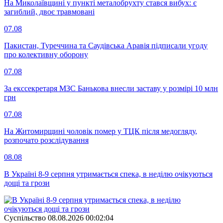
На Миколаївщині у пункті металобрухту стався вибух: є
загиблий, двоє травмовані
07.08
Пакистан, Туреччина та Саудівська Аравія підписали угоду
про колективну оборону
07.08
За екссекретаря МЗС Банькова внесли заставу у розмірі 10 млн
грн
07.08
На Житомирщині чоловік помер у ТЦК після медогляду,
розпочато розслідування
08.08
В Україні 8-9 серпня утримається спека, в неділю очікуються
дощі та грози
Суспiльство
08.08.2026 00:02:04