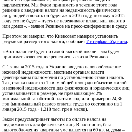
парламентом. Мы будем принимать в течение этого года
решение о введении налога на недвижимость физических
лиц, но действовать он будет аж в 2016 году, поэтому в 2015
году его не будет – пусть не переживают владельцы квартир
или домов», - заявил Резников на пресс-конференции в среду.
При этом он заверил, что Киевсовет намерен установить
разумный размер этого налога, сообщает
Интерфакс-Украина
.
«Этот налог не будет по самой высокой шкале – мы будем
принимать взвешенное решение», - сказал Резников.
С 1 января 2015 года в Украине введено налогообложение
нежилой недвижимости, местным органам власти
делегированы полномочия по установлению ставки налога.
Так, ставка налога за 1 кв. м общей площади объектов жилой
и нежилой недвижимости для физических и юридических лиц
устанавливается в размере, не превышающем 2%
минимальной заработной платы в год, или примерно 24,36
грн (минимальный размер оплаты труда по состоянию на 1
января 2015 года - 1,218 тыс. грн в месяц).
Закон предусматривает льготы по оплате налога на
недвижимость для физических лиц. В частности, база
налогообложения квартиры уменьшается на 60 кв. м, дома –