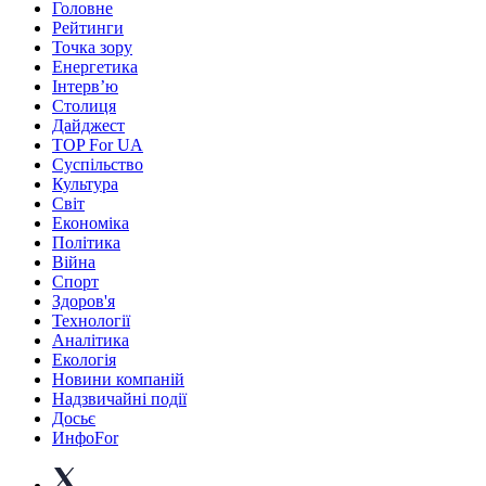
Головне
Рейтинги
Точка зору
Енергетика
Інтерв’ю
Столиця
Дайджест
TOP For UA
Суспiльство
Культура
Світ
Економіка
Політика
Війна
Спорт
Здоров'я
Технології
Аналітика
Екологія
Новини компаній
Надзвичайні події
Досьє
ИнфоFor