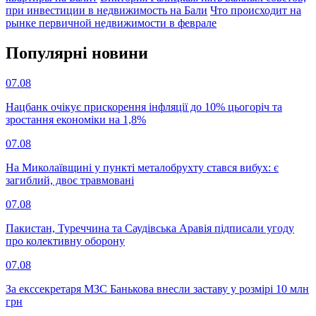
при инвестиции в недвижимость на Бали
Что происходит на
рынке первичной недвижимости в феврале
Популярнi новини
07.08
Нацбанк очікує прискорення інфляції до 10% цьогоріч та
зростання економіки на 1,8%
07.08
На Миколаївщині у пункті металобрухту стався вибух: є
загиблий, двоє травмовані
07.08
Пакистан, Туреччина та Саудівська Аравія підписали угоду
про колективну оборону
07.08
За екссекретаря МЗС Банькова внесли заставу у розмірі 10 млн
грн