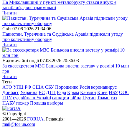
На Миколаївщині у пункті металобрухту стався вибух: є
загиблий, двоє травмовані
Читати
Свiт
07.08.2026 21:34:06
Пакистан, Туреччина та Саудівська Аравія підписали угоду
про колективну оборону
Читати
Надзвичайні події
07.08.2026 20:36:03
За екссекретаря МЗС Банькова внесли заставу у розмірі 10 млн
грн
Читати
Теги
АТО
УПЦ
РФ
США
СБУ
Порошенко
Росія
коронавирус
Донбасс
Украина
ЕС
ДТП
Рада
Крым
Кабмин
Киев
НБУ
ООС
ГПУ
суд
війна в Україні
санкции
війна
Путин
Трамп
газ
НАБУ
пожар
Польша
выборы
© Copyright
2001—2026
FORUA
. Редакція:
mail@for-ua.com