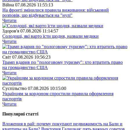
Війна
07.08.2026 11:55:13
На фронті змінилися правила виживання: військовий
розповів, що відбувається на "нулі"
Читати
Здоров'я
07.08.2026 11:14:57
Солодощі, які варто їсти щодня, назвали медики
Читати
Свiт
07.08.2026 10:56:23
Трамп вдарив по "пологовому туризму": хто втратить право
на громадянство США
Читати
Суспiльство
07.08.2026 10:15:00
Українцям за кордоном спростили правила оформлення
паспортів
Читати
Популярнi статтi
Вложения в рай: почему покупают недвижимость на Бали и
квартиры на Бали?
Виктория Галицкая: пять важных советов,