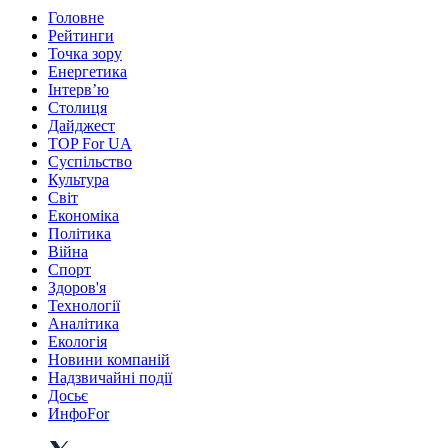
Головне
Рейтинги
Точка зору
Енергетика
Інтерв’ю
Столиця
Дайджест
TOP For UA
Суспiльство
Культура
Світ
Економіка
Політика
Війна
Спорт
Здоров'я
Технології
Аналітика
Екологія
Новини компаній
Надзвичайні події
Досьє
ИнфоFor