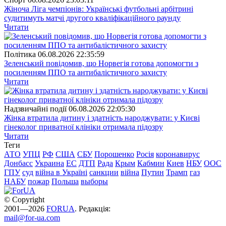
Жіноча Ліга чемпіонів: Українські футбольні арбітрині
судитимуть матчі другого кваліфікаційного раунду
Читати
Полiтика
06.08.2026 22:35:59
Зеленський повідомив, що Норвегія готова допомогти з
посиленням ППО та антибалістичного захисту
Читати
Надзвичайні події
06.08.2026 22:05:30
Жінка втратила дитину і здатність народжувати: у Києві
гінеколог приватної клініки отримала підозру
Читати
Теги
АТО
УПЦ
РФ
США
СБУ
Порошенко
Росія
коронавирус
Донбасс
Украина
ЕС
ДТП
Рада
Крым
Кабмин
Киев
НБУ
ООС
ГПУ
суд
війна в Україні
санкции
війна
Путин
Трамп
газ
НАБУ
пожар
Польша
выборы
© Copyright
2001—2026
FORUA
. Редакція:
mail@for-ua.com