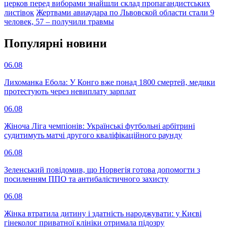
церков перед виборами знайшли склад пропагандистських
листівок
Жертвами авиаудара по Львовской области стали 9
человек, 57 – получили травмы
Популярнi новини
06.08
Лихоманка Ебола: У Конго вже понад 1800 смертей, медики
протестують через невиплату зарплат
06.08
Жіноча Ліга чемпіонів: Українські футбольні арбітрині
судитимуть матчі другого кваліфікаційного раунду
06.08
Зеленський повідомив, що Норвегія готова допомогти з
посиленням ППО та антибалістичного захисту
06.08
Жінка втратила дитину і здатність народжувати: у Києві
гінеколог приватної клініки отримала підозру