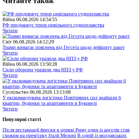
Читайте також
Війна
06.08.2026 14:54:55
РФ продовжує терор цивільного судноплавства
Читати
Свiт
06.08.2026 14:12:29
Трамп вимагає пояснень від Гегсета щодо дефіциту ракет
Читати
Війна
06.08.2026 13:50:28
Сили оборони уразили два НПЗ у РФ
Читати
Суспiльство
06.08.2026 13:13:08
У екскомандувача логістики Повітряних сил знайшли 6
квартир, будинки та апартаменти в Буковелі
Читати
Популярнi статтi
Після реставрації фрески в церкві Риму один із ангелів став
схожим на прем'єрку Італії Мелоні
В одній із молдавських