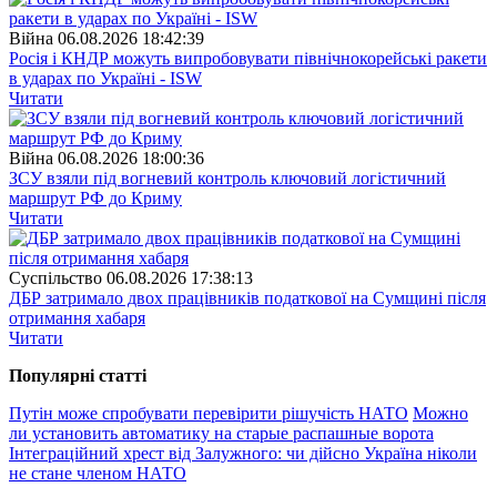
Війна
06.08.2026 18:42:39
Росія і КНДР можуть випробовувати північнокорейські ракети
в ударах по Україні - ISW
Читати
Війна
06.08.2026 18:00:36
ЗСУ взяли під вогневий контроль ключовий логістичний
маршрут РФ до Криму
Читати
Суспiльство
06.08.2026 17:38:13
ДБР затримало двох працівників податкової на Сумщині після
отримання хабаря
Читати
Популярнi статтi
Путін може спробувати перевірити рішучість НАТО
Можно
ли установить автоматику на старые распашные ворота
Інтеграційний хрест від Залужного: чи дійсно Україна ніколи
не стане членом НАТО