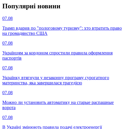
Популярнi новини
07.08
Трамп вдарив по "пологовому туризму": хто втратить право
на громадянство США
07.08
Українцям за кордоном спростили правила оформлення
паспортів
07.08
Українку втягнули у незаконну програму сурогатного
материнства, яка завершилася трагедією
07.08
Можно ли установить автоматику на старые распашные
ворота
07.08
В Україні змінюють правила подачі електроенергії