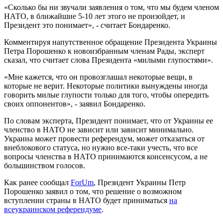
«Сколько бы ни звучали заявления о том, что мы будем членом
НАТО, в ближайшие 5-10 лет этого не произойдет, и
Президент это понимает», - считает Бондаренко.
Комментируя напутственное обращение Президента Украины
Петра Порошенко к новоизбранным членам Рады, эксперт
сказал, что считает слова Президента «милыми глупостями».
«Мне кажется, что он провозглашал некоторые вещи, в
которые не верит. Некоторые политики вынуждены иногда
говорить милые глупости только для того, чтобы опередить
своих оппонентов», - заявил Бондаренко.
По словам эксперта, Президент понимает, что от Украины ее
членство в НАТО не зависит или зависит минимально.
Украина может провести референдум, может отказаться от
внеблокового статуса, но нужно все-таки учесть, что все
вопросы членства в НАТО принимаются консенсусом, а не
большинством голосов.
Как ранее сообщал
ForUm
, Президент Украины Петр
Порошенко заявил о том, что решение о возможном
вступлении страны в НАТО будет приниматься
на
всеукраинском референдуме
.