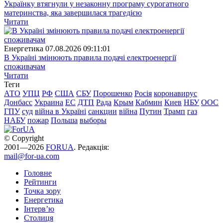
Українку втягнули у незаконну програму сурогатного
материнства, яка завершилася трагедією
Читати
Енергетика
07.08.2026 09:11:01
В Україні змінюють правила подачі електроенергії
споживачам
Читати
Теги
АТО
УПЦ
РФ
США
СБУ
Порошенко
Росія
коронавирус
Донбасс
Украина
ЕС
ДТП
Рада
Крым
Кабмин
Киев
НБУ
ООС
ГПУ
суд
війна в Україні
санкции
війна
Путин
Трамп
газ
НАБУ
пожар
Польша
выборы
© Copyright
2001—2026
FORUA
. Редакція:
mail@for-ua.com
Головне
Рейтинги
Точка зору
Енергетика
Інтерв’ю
Столиця