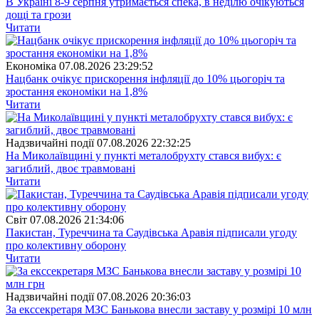
В Україні 8-9 серпня утримається спека, в неділю очікуються
дощі та грози
Читати
Економіка
07.08.2026 23:29:52
Нацбанк очікує прискорення інфляції до 10% цьогоріч та
зростання економіки на 1,8%
Читати
Надзвичайні події
07.08.2026 22:32:25
На Миколаївщині у пункті металобрухту стався вибух: є
загиблий, двоє травмовані
Читати
Свiт
07.08.2026 21:34:06
Пакистан, Туреччина та Саудівська Аравія підписали угоду
про колективну оборону
Читати
Надзвичайні події
07.08.2026 20:36:03
За екссекретаря МЗС Банькова внесли заставу у розмірі 10 млн