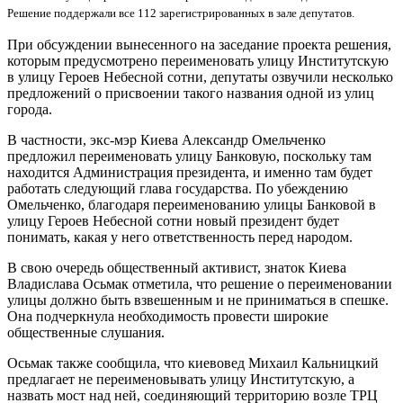
Решение поддержали все 112 зарегистрированных в зале депутатов.
При обсуждении вынесенного на заседание проекта решения,
которым предусмотрено переименовать улицу Институтскую
в улицу Героев Небесной сотни, депутаты озвучили несколько
предложений о присвоении такого названия одной из улиц
города.
В частности, экс-мэр Киева Александр Омельченко
предложил переименовать улицу Банковую, поскольку там
находится Администрация президента, и именно там будет
работать следующий глава государства. По убеждению
Омельченко, благодаря переименованию улицы Банковой в
улицу Героев Небесной сотни новый президент будет
понимать, какая у него ответственность перед народом.
В свою очередь общественный активист, знаток Киева
Владислава Осьмак отметила, что решение о переименовании
улицы должно быть взвешенным и не приниматься в спешке.
Она подчеркнула необходимость провести широкие
общественные слушания.
Осьмак также сообщила, что киевовед Михаил Кальницкий
предлагает не переименовывать улицу Институтскую, а
назвать мост над ней, соединяющий территорию возле ТРЦ