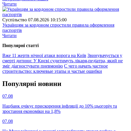
Читати
Суспiльство
07.08.2026 10:15:00
Українцям за кордоном спростили правила оформлення
паспортів
Читати
Популярнi статтi
Вже 11 жертв нічної атаки ворога на Київ
Звинувачується у
смерті дитини: У Києві судитимуть лікаря-педіатра, який не
зміг діагностувати пневмонію
С чего начать частное
строительство: ключевые этапы и частые ошибки
Популярнi новини
07.08
Нацбанк очікує прискорення інфляції до 10% цьогоріч та
зростання економіки на 1,8%
07.08