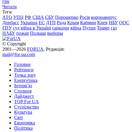
грн
Читати
Теги
АТО
УПЦ
РФ
США
СБУ
Порошенко
Росія
коронавирус
Донбасс
Украина
ЕС
ДТП
Рада
Крым
Кабмин
Киев
НБУ
ООС
ГПУ
суд
війна в Україні
санкции
війна
Путин
Трамп
газ
НАБУ
пожар
Польша
выборы
© Copyright
2001—2026
FORUA
. Редакція:
mail@for-ua.com
Головне
Рейтинги
Точка зору
Енергетика
Інтерв’ю
Столиця
Дайджест
TOP For UA
Суспiльство
Культура
Світ
Економіка
Політика