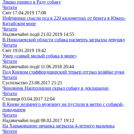
Ляшко привел в Раду собаку
Читати
Свiт
17.04.2019 17:08
Нефтяники спасли пса в 220 километрах от берега в Южно-
Китайском море
Читати
Надзвичайні події
21.02.2019 14:55
В Николаевской области собака насмерть загрызла девушку
Читати
Свiт
19.01.2019 19:42
Умер «самый милый собака в мире»
Читати
Надзвичайні події
11.06.2018 20:44
Под Киевом стаффордширский терьер отгрыз хозяйке руки
Читати
Суспiльство
23.08.2017 21:21
Чиновник Нацполиции скрыл собаку в декларации
Читати
Столиця
03.04.2017 12:04
В Киеве незрячего мужчину не пустили в метро с собакой-
поводырем
Читати
Надзвичайні події
08.02.2017 19:12
На Харьковщине овчарка загрызла 4-летнего мальчика
Читати