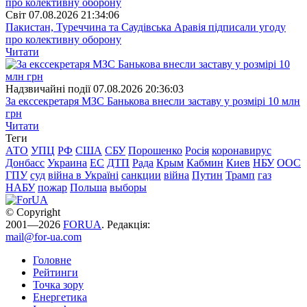
Свiт
07.08.2026 21:34:06
Пакистан, Туреччина та Саудівська Аравія підписали угоду
про колективну оборону
Читати
Надзвичайні події
07.08.2026 20:36:03
За екссекретаря МЗС Банькова внесли заставу у розмірі 10 млн
грн
Читати
Теги
АТО
УПЦ
РФ
США
СБУ
Порошенко
Росія
коронавирус
Донбасс
Украина
ЕС
ДТП
Рада
Крым
Кабмин
Киев
НБУ
ООС
ГПУ
суд
війна в Україні
санкции
війна
Путин
Трамп
газ
НАБУ
пожар
Польша
выборы
© Copyright
2001—2026
FORUA
. Редакція:
mail@for-ua.com
Головне
Рейтинги
Точка зору
Енергетика