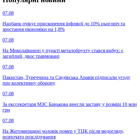
07.08
Нацбанк очікує прискорення інфляції до 10% цьогоріч та
зростання економіки на 1,8%
07.08
На Миколаївщині у пункті металобрухту стався вибух: є
загиблий, двоє травмовані
07.08
Пакистан, Туреччина та Саудівська Аравія підписали угоду
про колективну оборону
07.08
За екссекретаря МЗС Банькова внесли заставу у розмірі 10 млн
грн
07.08
На Житомирщині чоловік помер у ТЦК після медогляду,
розпочато розслідування