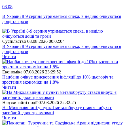
08.08
В Україні 8-9 серпня утримається спека, в неділю очікуються
дощі та грози
Суспiльство
08.08.2026 00:02:04
В Україні 8-9 серпня утримається спека, в неділю очікуються
дощі та грози
Читати
Економіка
07.08.2026 23:29:52
Нацбанк очікує прискорення інфляції до 10% цьогоріч та
зростання економіки на 1,8%
Читати
Надзвичайні події
07.08.2026 22:32:25
На Миколаївщині у пункті металобрухту стався вибух: є
загиблий, двоє травмовані
Читати