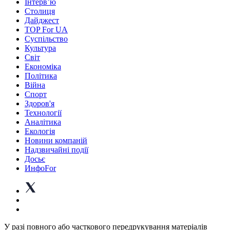
Інтерв’ю
Столиця
Дайджест
TOP For UA
Суспiльство
Культура
Світ
Економіка
Політика
Війна
Спорт
Здоров'я
Технології
Аналітика
Екологія
Новини компаній
Надзвичайні події
Досьє
ИнфоFor
У разі повного або часткового передрукування матеріалів