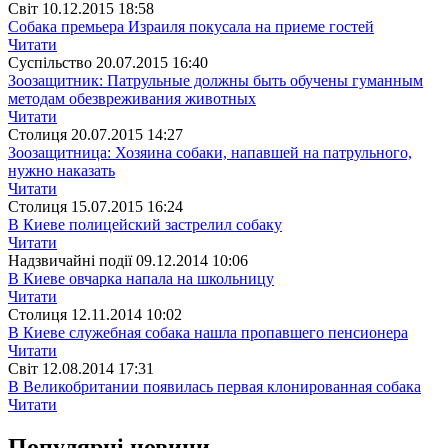
Свiт
10.12.2015 18:58
Собака премьера Израиля покусала на приеме гостей
Читати
Суспiльство
20.07.2015 16:40
Зоозащитник: Патрульные должны быть обучены гуманным
методам обезвреживания животных
Читати
Столиця
20.07.2015 14:27
Зоозащитница: Хозяина собаки, напавшей на патрульного,
нужно наказать
Читати
Столиця
15.07.2015 16:24
В Киеве полицейский застрелил собаку
Читати
Надзвичайні події
09.12.2014 10:06
В Киеве овчарка напала на школьницу
Читати
Столиця
12.11.2014 10:02
В Киеве служебная собака нашла пропавшего пенсионера
Читати
Свiт
12.08.2014 17:31
В Великобритании появилась первая клонированная собака
Читати
Популярнi новини