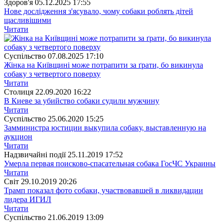
Здоров'я
05.12.2025 17:55
Нове дослідження з'ясувало, чому собаки роблять дітей
щасливішими
Читати
Суспiльство
07.08.2025 17:10
Жінка на Київщині може потрапити за ґрати, бо викинула
собаку з четвертого поверху
Читати
Столиця
22.09.2020 16:22
В Киеве за убийство собаки судили мужчину
Читати
Суспiльство
25.06.2020 15:25
Замминистра юстиции выкупила собаку, выставленную на
аукцион
Читати
Надзвичайні події
25.11.2019 17:52
Умерла первая поисково-спасательная собака ГосЧС Украины
Читати
Свiт
29.10.2019 20:26
Трамп показал фото собаки, участвовавшей в ликвидации
лидера ИГИЛ
Читати
Суспiльство
21.06.2019 13:09