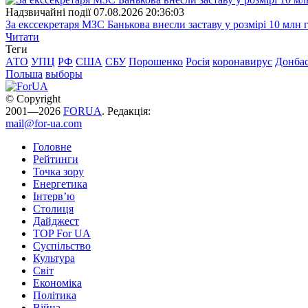
Надзвичайні події
07.08.2026 20:36:03
За екссекретаря МЗС Банькова внесли заставу у розмірі 10 млн 
Читати
Теги
АТО
УПЦ
РФ
США
СБУ
Порошенко
Росія
коронавирус
Донба
Польша
выборы
© Copyright
2001—2026
FORUA
. Редакція:
mail@for-ua.com
Головне
Рейтинги
Точка зору
Енергетика
Інтерв’ю
Столиця
Дайджест
TOP For UA
Суспiльство
Культура
Світ
Економіка
Політика
Війна