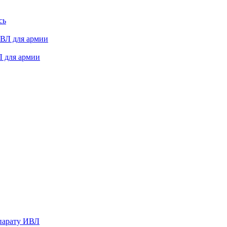
сь
 для армии
ппарату ИВЛ