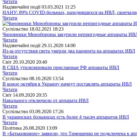
Читати
Надзвичайні події
03.03.2021 11:25
НАНУ: 89% COVID-больных, находившихся на ИВЛ, скончали
Читати
Суспiльство
18.02.2021 18:23
Чиновники Минобороны закупили непригодные аппараты ИВЛ
Читати
Надзвичайні події
29.11.2020 14:00
Из-за отсутствия света умерли два пациента на аппаратах ИВЛ
Читати
Свiт
20.10.2020 20:40
В США утилизировали присланные РФ аппараты ИВЛ
Читати
Суспiльство
08.10.2020 13:54
В конце октября в Украину начнут поставлять аппараты ИВЛ
Читати
Свiт
14.09.2020 20:35
Навального отключили от аппарата ИВЛ
Читати
Суспiльство
03.09.2020 17:26
В украинских больницах есть более 4 тысяч аппаратов ИВЛ
Читати
Полiтика
26.08.2020 13:09
В «Батькивщине» заявили, что Тимошенко не подключена к а