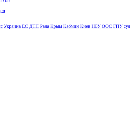
грн
сс
Украина
ЕС
ДТП
Рада
Крым
Кабмин
Киев
НБУ
ООС
ГПУ
суд