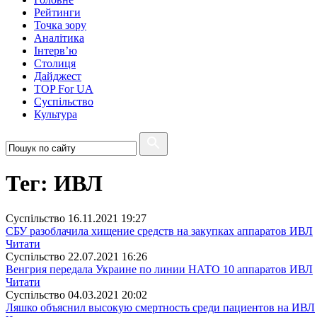
Рейтинги
Точка зору
Аналітика
Інтерв’ю
Столиця
Дайджест
TOP For UA
Суспiльство
Культура
Тег: ИВЛ
Суспiльство
16.11.2021 19:27
СБУ разоблачила хищение средств на закупках аппаратов ИВЛ
Читати
Суспiльство
22.07.2021 16:26
Венгрия передала Украине по линии НАТО 10 аппаратов ИВЛ
Читати
Суспiльство
04.03.2021 20:02
Ляшко объяснил высокую смертность среди пациентов на ИВЛ