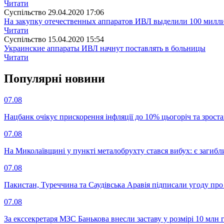
Читати
Суспiльство
29.04.2020 17:06
На закупку отечественных аппаратов ИВЛ выделили 100 милл
Читати
Суспiльство
15.04.2020 15:54
Украинские аппараты ИВЛ начнут поставлять в больницы
Читати
Популярнi новини
07.08
Нацбанк очікує прискорення інфляції до 10% цьогоріч та зрост
07.08
На Миколаївщині у пункті металобрухту стався вибух: є загибл
07.08
Пакистан, Туреччина та Саудівська Аравія підписали угоду пр
07.08
За екссекретаря МЗС Банькова внесли заставу у розмірі 10 млн 