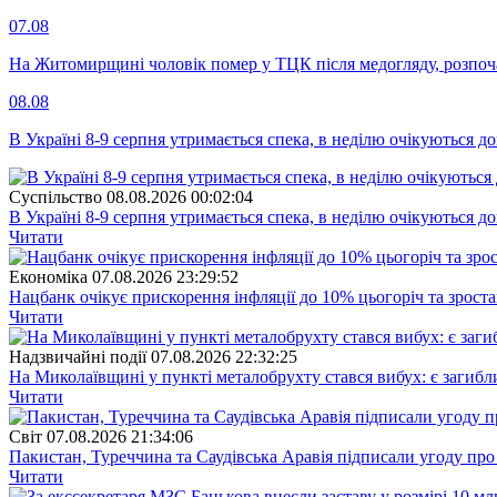
07.08
На Житомирщині чоловік помер у ТЦК після медогляду, розпоч
08.08
В Україні 8-9 серпня утримається спека, в неділю очікуються до
Суспiльство
08.08.2026 00:02:04
В Україні 8-9 серпня утримається спека, в неділю очікуються до
Читати
Економіка
07.08.2026 23:29:52
Нацбанк очікує прискорення інфляції до 10% цьогоріч та зрост
Читати
Надзвичайні події
07.08.2026 22:32:25
На Миколаївщині у пункті металобрухту стався вибух: є загибл
Читати
Свiт
07.08.2026 21:34:06
Пакистан, Туреччина та Саудівська Аравія підписали угоду пр
Читати