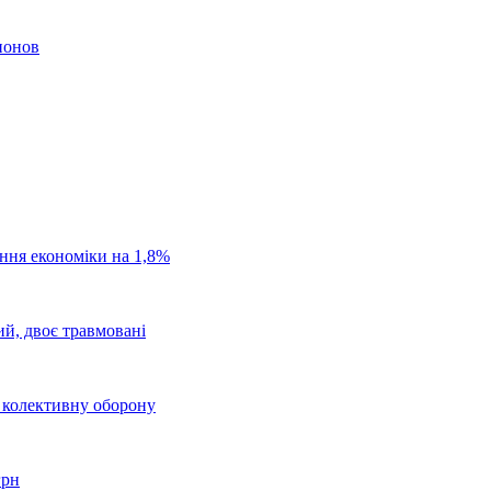
ионов
ання економіки на 1,8%
ий, двоє травмовані
о колективну оборону
грн