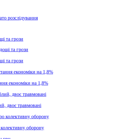
ато розслідування
щі та грози
щі та грози
ання економіки на 1,8%
ий, двоє травмовані
о колективну оборону