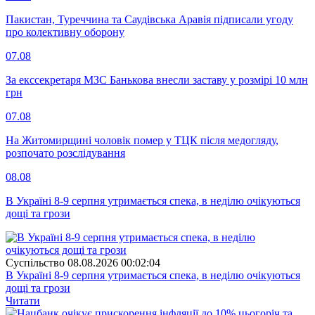
Пакистан, Туреччина та Саудівська Аравія підписали угоду
про колективну оборону
07.08
За екссекретаря МЗС Банькова внесли заставу у розмірі 10 млн
грн
07.08
На Житомирщині чоловік помер у ТЦК після медогляду,
розпочато розслідування
08.08
В Україні 8-9 серпня утримається спека, в неділю очікуються
дощі та грози
Суспiльство
08.08.2026 00:02:04
В Україні 8-9 серпня утримається спека, в неділю очікуються
дощі та грози
Читати