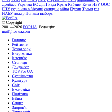
Донбасс
Украина
ЕС
ДТП
Рада
Крым
Кабмин
Киев
НБУ
ООС
ГПУ
суд
війна в Україні
санкции
війна
Путин
Трамп
газ
НАБУ
пожар
Польша
выборы
© Copyright
2001—2026
FORUA
. Редакція:
mail@for-ua.com
Головне
Рейтинги
Точка зору
Енергетика
Інтерв’ю
Столиця
Дайджест
TOP For UA
Суспiльство
Культура
Світ
Економіка
Політика
Війна
Спорт
Здоров'я
Технології