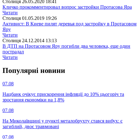
Столиця
26.05.2020 18:41
Кличко прокомментировал вопрос застройки Протасова Яра
Читати
Столиця
01.05.2019 19:26
Активист: В Киеве пилят деревья под застройку в Протасовом
Яру
Читати
Столиця
24.12.2014 13:13
В ДТП на Протасовом Яру погибли два человека, еще один
пострадал
Читати
Популярнi новини
07.08
Нацбанк очікує прискорення інфляції до 10% цьогоріч та
зростання економіки на 1,8%
07.08
На Миколаївщині у пункті металобрухту стався вибух: є
загиблий, двоє травмовані
07.08