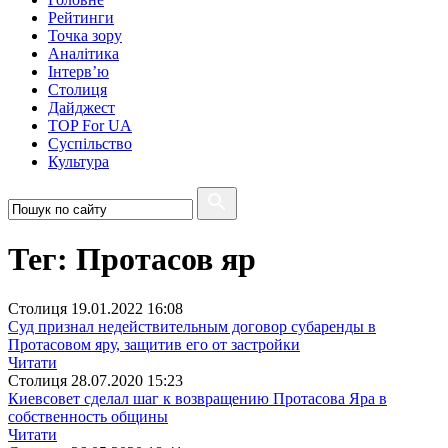
Рейтинги
Точка зору
Аналітика
Інтерв’ю
Столиця
Дайджест
TOP For UA
Суспiльство
Культура
Тег: Протасов яр
Столиця
19.01.2022 16:08
Суд признал недействительным договор субаренды в
Протасовом яру, защитив его от застройки
Читати
Столиця
28.07.2020 15:23
Киевсовет сделал шаг к возвращению Протасова Яра в
собственность общины
Читати