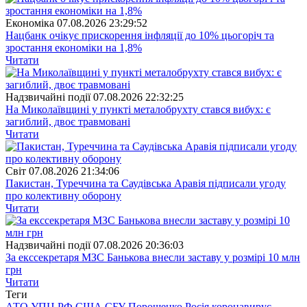
Економіка
07.08.2026 23:29:52
Нацбанк очікує прискорення інфляції до 10% цьогоріч та
зростання економіки на 1,8%
Читати
Надзвичайні події
07.08.2026 22:32:25
На Миколаївщині у пункті металобрухту стався вибух: є
загиблий, двоє травмовані
Читати
Свiт
07.08.2026 21:34:06
Пакистан, Туреччина та Саудівська Аравія підписали угоду
про колективну оборону
Читати
Надзвичайні події
07.08.2026 20:36:03
За екссекретаря МЗС Банькова внесли заставу у розмірі 10 млн
грн
Читати
Теги
АТО
УПЦ
РФ
США
СБУ
Порошенко
Росія
коронавирус