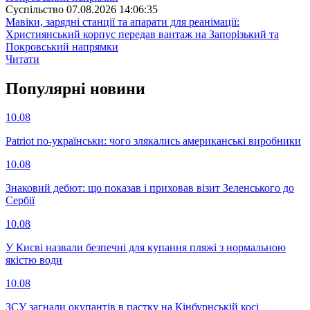
Суспiльство
07.08.2026 14:06:35
Мавіки, зарядні станції та апарати для реанімації:
Християнський корпус передав вантаж на Запорізький та
Покровський напрямки
Читати
Популярнi новини
10.08
Patriot по-українськи: чого злякались американські виробники
10.08
Знаковий дебют: що показав і приховав візит Зеленського до
Сербії
10.08
У Києві назвали безпечні для купання пляжі з нормальною
якістю води
10.08
ЗСУ загнали окупантів в пастку на Кінбурнській косі