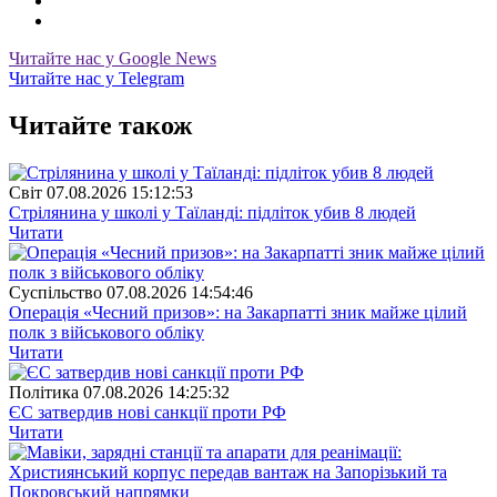
Читайте нас у Google News
Читайте нас у Telegram
Читайте також
Свiт
07.08.2026 15:12:53
Стрілянина у школі у Таїланді: підліток убив 8 людей
Читати
Суспiльство
07.08.2026 14:54:46
Операція «Чесний призов»: на Закарпатті зник майже цілий
полк з військового обліку
Читати
Полiтика
07.08.2026 14:25:32
ЄС затвердив нові санкції проти РФ
Читати