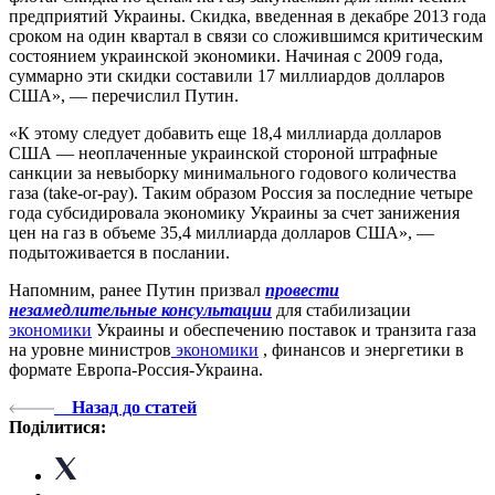
предприятий Украины. Скидка, введенная в декабре 2013 года
сроком на один квартал в связи со сложившимся критическим
состоянием украинской экономики. Начиная с 2009 года,
суммарно эти скидки составили 17 миллиардов долларов
США», — перечислил Путин.
«К этому следует добавить еще 18,4 миллиарда долларов
США — неоплаченные украинской стороной штрафные
санкции за невыборку минимального годового количества
газа (take-or-pay). Таким образом Россия за последние четыре
года субсидировала экономику Украины за счет занижения
цен на газ в объеме 35,4 миллиарда долларов США», —
подытоживается в послании.
Напомним, ранее Путин призвал
провести
незамедлительные консультации
для стабилизации
экономики
Украины и обеспечению поставок и транзита газа
на уровне министров
экономики
, финансов и энергетики в
формате Европа-Россия-Украина.
Назад до статей
Поділитися: