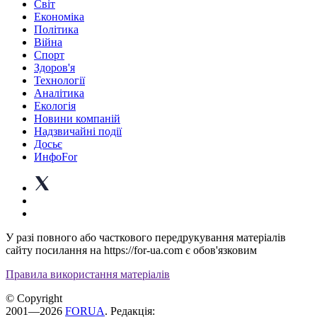
Світ
Економіка
Політика
Війна
Спорт
Здоров'я
Технології
Аналітика
Екологія
Новини компаній
Надзвичайні події
Досьє
ИнфоFor
У разі повного або часткового передрукування матеріалів
сайту посилання на https://for-ua.com є обов'язковим
Правила використання матеріалів
© Copyright
2001—2026
FORUA
. Редакція: