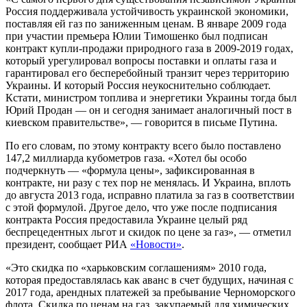
Россия поддерживала устойчивость украинской экономики,
поставляя ей газ по заниженным ценам. В январе 2009 года
при участии премьера Юлии Тимошенко был подписан
контракт купли-продажи природного газа в 2009-2019 годах,
который урегулировал вопросы поставки и оплаты газа и
гарантировал его бесперебойный транзит через территорию
Украины. И который Россия неукоснительно соблюдает.
Кстати, министром топлива и энергетики Украины тогда был
Юрий Продан — он и сегодня занимает аналогичный пост в
киевском правительстве», — говорится в письме Путина.
По его словам, по этому контракту всего было поставлено
147,2 миллиарда кубометров газа. «Хотел бы особо
подчеркнуть — «формула цены», зафиксированная в
контракте, ни разу с тех пор не менялась. И Украина, вплоть
до августа 2013 года, исправно платила за газ в соответствии
с этой формулой. Другое дело, что уже после подписания
контракта Россия предоставила Украине целый ряд
беспрецедентных льгот и скидок по цене за газ», — отметил
президент, сообщает РИА
«Новости»
.
«Это скидка по «харьковским соглашениям» 2010 года,
которая предоставлялась как аванс в счет будущих, начиная с
2017 года, арендных платежей за пребывание Черноморского
флота. Скидка по ценам на газ, закупаемый для химических