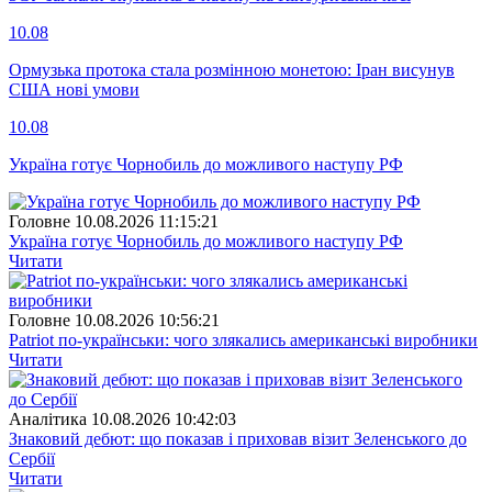
10.08
Ормузька протока стала розмінною монетою: Іран висунув
США нові умови
10.08
Україна готує Чорнобиль до можливого наступу РФ
Головне
10.08.2026 11:15:21
Україна готує Чорнобиль до можливого наступу РФ
Читати
Головне
10.08.2026 10:56:21
Patriot по-українськи: чого злякались американські виробники
Читати
Аналітика
10.08.2026 10:42:03
Знаковий дебют: що показав і приховав візит Зеленського до
Сербії
Читати