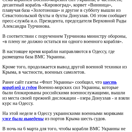
десантный корабль «Кировоград», корвет «Винница»,
плавучая база «Золотоноша» и другие в субботу вышли из
Севастопольской бухты и бухты Донузлав. Об этом сообщает
пресс-служба и.о. Президента, председателя Верховной Рады
Александра Турчинова.
В соответствии с поручением Турчинова министру обороны,
«в плену не должно остаться ни одного военного корабля».
В настоящее время корабли направляются в Одессу, где
размещена база ВМС Украины.
Кроме того, продолжается вывод другой военной техники из
Крыма, в частности, военных самолетов.
Ранее сайт газеты «Флот Украины» сообщил, что
шесть
кораблей и судов
Военно-морских сил Украины, которые
были блокированы российскими военнослужащими, вышли
из места своей прежней дислокации - озера Донузлав - и взяли
курс на Одессу.
На этой неделе в Одессу украинскими военными моряками
уже были выведены
из портов Крыма шесть судов.
В ночь на 6 марта для того, чтобы корабли ВМС Украины не