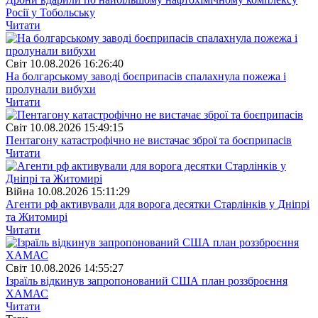
Росії у Тобольську
Читати
Свiт
10.08.2026 16:26:40
На болгарському заводі боєприпасів спалахнула пожежа і
пролунали вибухи
Читати
Свiт
10.08.2026 15:49:15
Пентагону катастрофічно не вистачає зброї та боєприпасів
Читати
Війна
10.08.2026 15:11:29
Агенти рф активували для ворога десятки Старлінків у Дніпрі
та Житомирі
Читати
Свiт
10.08.2026 14:55:27
Ізраїль відкинув запропонований США план роззброєння
ХАМАС
Читати