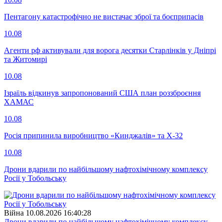
Пентагону катастрофічно не вистачає зброї та боєприпасів
10.08
Агенти рф активували для ворога десятки Старлінків у Дніпрі
та Житомирі
10.08
Ізраїль відкинув запропонований США план роззброєння
ХАМАС
10.08
Росія припинила виробництво «Кинджалів» та Х-32
10.08
Дрони вдарили по найбільшому нафтохімічному комплексу
Росії у Тобольську
Війна
10.08.2026 16:40:28
Дрони вдарили по найбільшому нафтохімічному комплексу