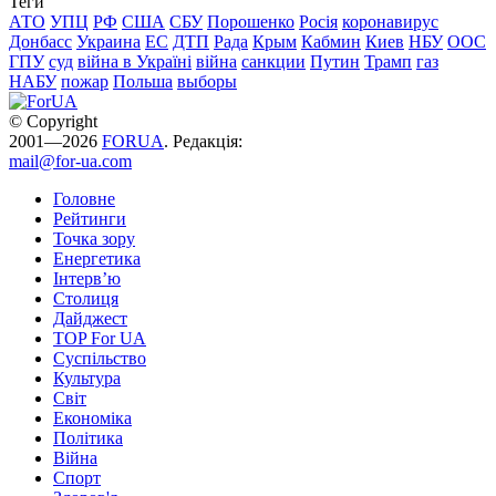
Теги
АТО
УПЦ
РФ
США
СБУ
Порошенко
Росія
коронавирус
Донбасс
Украина
ЕС
ДТП
Рада
Крым
Кабмин
Киев
НБУ
ООС
ГПУ
суд
війна в Україні
війна
санкции
Путин
Трамп
газ
НАБУ
пожар
Польша
выборы
© Copyright
2001—2026
FORUA
. Редакція:
mail@for-ua.com
Головне
Рейтинги
Точка зору
Енергетика
Інтерв’ю
Столиця
Дайджест
TOP For UA
Суспiльство
Культура
Світ
Економіка
Політика
Війна
Спорт