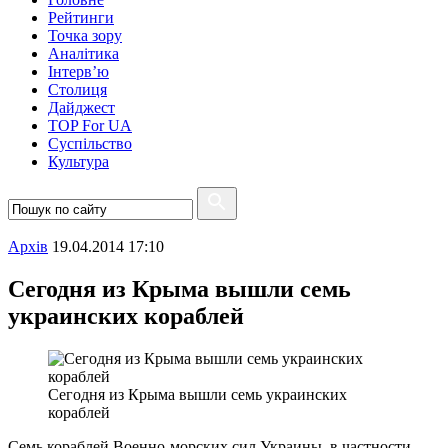
Рейтинги
Точка зору
Аналітика
Інтерв’ю
Столиця
Дайджест
TOP For UA
Суспiльство
Культура
Архiв
19.04.2014 17:10
Сегодня из Крыма вышли семь
украинских кораблей
Сегодня из Крыма вышли семь украинских
кораблей
Семь кораблей Военно-морских сил Украины, в частности,