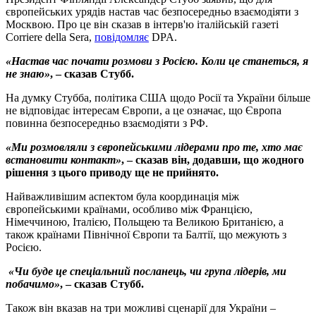
європейських урядів настав час безпосередньо взаємодіяти з
Москвою. Про це він сказав в інтерв'ю італійській газеті
Corriere della Sera,
повідомляє
DPA.
«Настав час почати розмови з Росією. Коли це станеться, я
не знаю»
, – сказав Стубб.
На думку Стубба, політика США щодо Росії та України більше
не відповідає інтересам Європи, а це означає, що Європа
повинна безпосередньо взаємодіяти з РФ.
«Ми розмовляли з європейськими лідерами про те, хто має
встановити контакт»
, – сказав він, додавши, що жодного
рішення з цього приводу ще не прийнято.
Найважливішим аспектом була координація між
європейськими країнами, особливо між Францією,
Німеччиною, Італією, Польщею та Великою Британією, а
також країнами Північної Європи та Балтії, що межують з
Росією.
«Чи буде це спеціальний посланець, чи група лідерів, ми
побачимо»
, – сказав Стубб.
Також він вказав на три можливі сценарії для України –