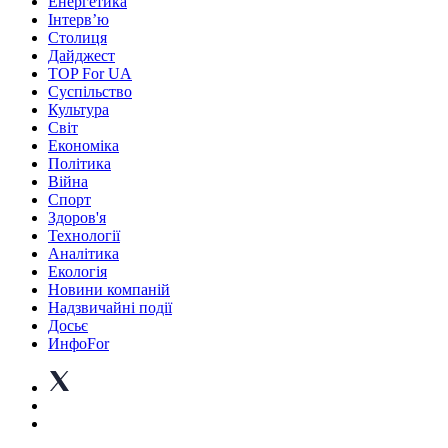
Енергетика
Інтерв’ю
Столиця
Дайджест
TOP For UA
Суспiльство
Культура
Світ
Економіка
Політика
Війна
Спорт
Здоров'я
Технології
Аналітика
Екологія
Новини компаній
Надзвичайні події
Досьє
ИнфоFor