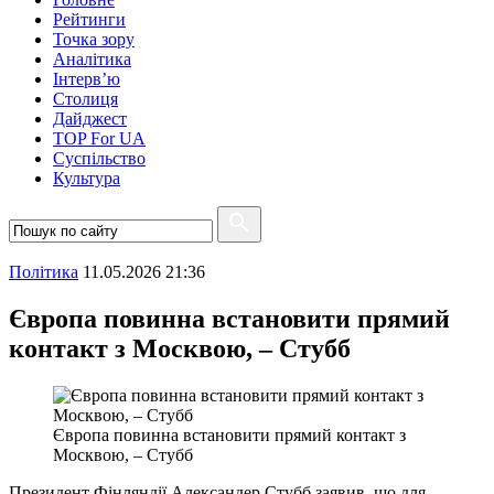
Рейтинги
Точка зору
Аналітика
Інтерв’ю
Столиця
Дайджест
TOP For UA
Суспiльство
Культура
Полiтика
11.05.2026 21:36
Європа повинна встановити прямий
контакт з Москвою, – Стубб
Європа повинна встановити прямий контакт з
Москвою, – Стубб
Президент Фінляндії Александер Стубб заявив, що для