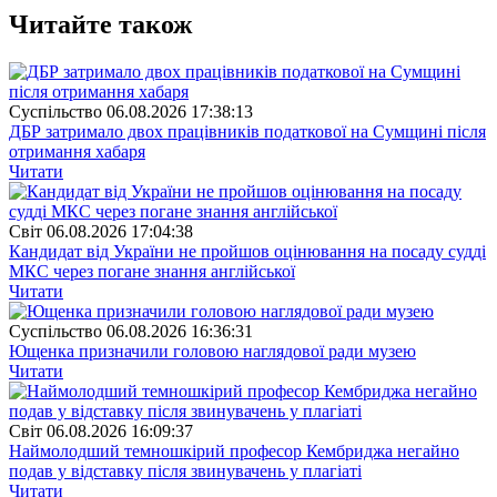
Читайте також
Суспiльство
06.08.2026 17:38:13
ДБР затримало двох працівників податкової на Сумщині після
отримання хабаря
Читати
Свiт
06.08.2026 17:04:38
Кандидат від України не пройшов оцінювання на посаду судді
МКС через погане знання англійської
Читати
Суспiльство
06.08.2026 16:36:31
Ющенка призначили головою наглядової ради музею
Читати
Свiт
06.08.2026 16:09:37
Наймолодший темношкірий професор Кембриджа негайно
подав у відставку після звинувачень у плагіаті
Читати