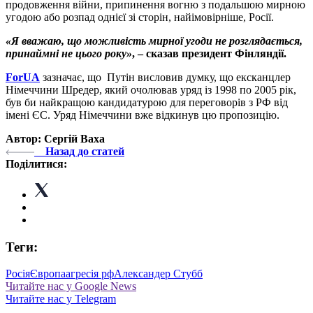
продовження війни, припинення вогню з подальшою мирною
угодою або розпад однієї зі сторін, найімовірніше, Росії.
«Я вважаю, що можливість мирної угоди не розглядається,
принаймні не цього року»
, – сказав президент Фінляндії.
ForUA
зазначає, що Путін висловив думку, що ексканцлер
Німеччини Шредер, який очолював уряд із 1998 по 2005 рік,
був би найкращою кандидатурою для переговорів з РФ від
імені ЄС. Уряд Німеччини вже відкинув цю пропозицію.
Автор: Сергій Ваха
Назад до статей
Поділитися:
Теги:
Росія
Європа
агресія рф
Александер Стубб
Читайте нас у Google News
Читайте нас у Telegram