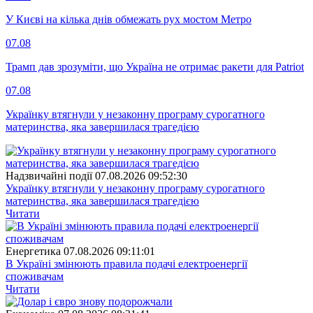
У Києві на кілька днів обмежать рух мостом Метро
07.08
Трамп дав зрозуміти, що Україна не отримає ракети для Patriot
07.08
Українку втягнули у незаконну програму сурогатного
материнства, яка завершилася трагедією
Надзвичайні події
07.08.2026 09:52:30
Українку втягнули у незаконну програму сурогатного
материнства, яка завершилася трагедією
Читати
Енергетика
07.08.2026 09:11:01
В Україні змінюють правила подачі електроенергії
споживачам
Читати