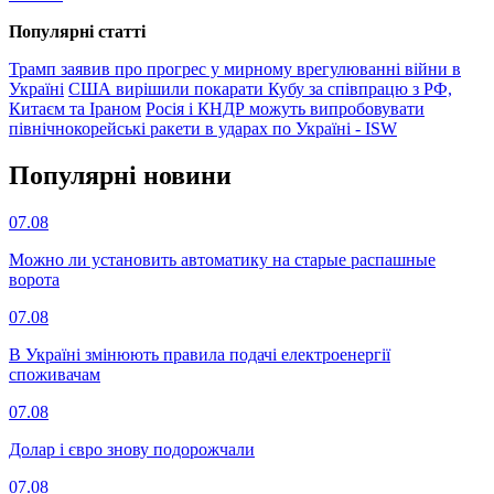
Популярнi статтi
Трамп заявив про прогрес у мирному врегулюванні війни в
Україні
США вирішили покарати Кубу за співпрацю з РФ,
Китаєм та Іраном
Росія і КНДР можуть випробовувати
північнокорейські ракети в ударах по Україні - ISW
Популярнi новини
07.08
Можно ли установить автоматику на старые распашные
ворота
07.08
В Україні змінюють правила подачі електроенергії
споживачам
07.08
Долар і євро знову подорожчали
07.08