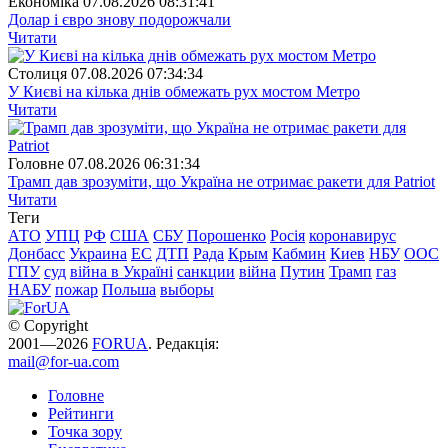
Економіка
07.08.2026 08:31:41
Долар і євро знову подорожчали
Читати
Столиця
07.08.2026 07:34:34
У Києві на кілька днів обмежать рух мостом Метро
Читати
Головне
07.08.2026 06:31:34
Трамп дав зрозуміти, що Україна не отримає ракети для Patriot
Читати
Теги
АТО
УПЦ
РФ
США
СБУ
Порошенко
Росія
коронавирус
Донбасс
Украина
ЕС
ДТП
Рада
Крым
Кабмин
Киев
НБУ
ООС
ГПУ
суд
війна в Україні
санкции
війна
Путин
Трамп
газ
НАБУ
пожар
Польша
выборы
© Copyright
2001—2026
FORUA
. Редакція:
mail@for-ua.com
Головне
Рейтинги
Точка зору