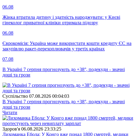
06.08
Жінка втратила дитину і здатність народжувати: у Києві
гінеколог приватної клініки отримала підозру
06.08
Єврокомісія: Україна може використати кошти кредиту ЄС на
закупівлю ракет-перехоплювачів у третіх країнах
07.08
В Україні 7 серпня прогнозують до +38°, подекуди - значні
дощі та грози
Суспiльство
07.08.2026 00:04:03
В Україні 7 серпня прогнозують до +38°, подекуди - значні
дощі та грози
Читати
Здоров'я
06.08.2026 23:33:25
Лихоманка Ебола: У Конго вже понад 1800 смертей, медики