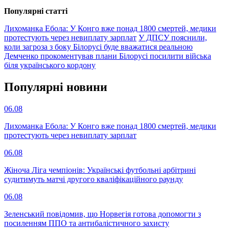
Популярнi статтi
Лихоманка Ебола: У Конго вже понад 1800 смертей, медики
протестують через невиплату зарплат
У ДПСУ пояснили,
коли загроза з боку Білорусі буде вважатися реальною
Демченко прокоментував плани Білорусі посилити війська
біля українського кордону
Популярнi новини
06.08
Лихоманка Ебола: У Конго вже понад 1800 смертей, медики
протестують через невиплату зарплат
06.08
Жіноча Ліга чемпіонів: Українські футбольні арбітрині
судитимуть матчі другого кваліфікаційного раунду
06.08
Зеленський повідомив, що Норвегія готова допомогти з
посиленням ППО та антибалістичного захисту