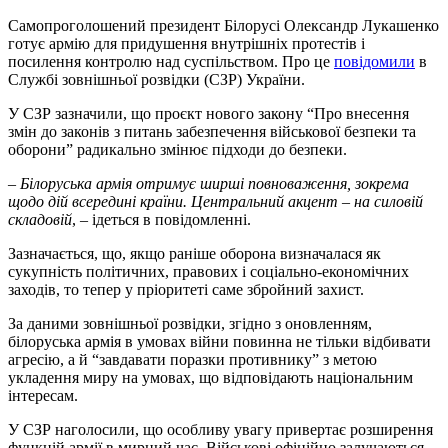
Самопроголошений президент Білорусі Олександр Лукашенко
готує армію для придушення внутрішніх протестів і
посилення контролю над суспільством. Про це
повідомили
в
Службі зовнішньої розвідки (СЗР) України.
У СЗР зазначили, що проєкт нового закону “Про внесення
змін до законів з питань забезпечення військової безпеки та
оборони” радикально змінює підходи до безпеки.
– Білоруська армія отримує ширші повноваження, зокрема
щодо дій всередині країни. Центральний акцент – на силовій
складовій
, – ідеться в повідомленні.
Зазначається, що, якщо раніше оборона визначалася як
сукупність політичних, правових і соціально-економічних
заходів, то тепер у пріоритеті саме збройний захист.
За даними зовнішньої розвідки, згідно з оновленням,
білоруська армія в умовах війни повинна не тільки відбивати
агресію, а й “завдавати поразки противнику” з метою
укладення миру на умовах, що відповідають національним
інтересам.
У СЗР наголосили, що особливу увагу привертає розширення
функцій армії в мирний час. Військові офіційно залучаються