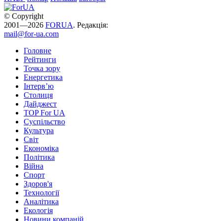
© Copyright
2001—2026
FORUA
. Редакція:
mail@for-ua.com
Головне
Рейтинги
Точка зору
Енергетика
Інтерв’ю
Столиця
Дайджест
TOP For UA
Суспiльство
Культура
Світ
Економіка
Політика
Війна
Спорт
Здоров'я
Технології
Аналітика
Екологія
Новини компаній