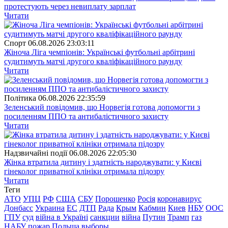
протестують через невиплату зарплат
Читати
Спорт
06.08.2026 23:03:11
Жіноча Ліга чемпіонів: Українські футбольні арбітрині
судитимуть матчі другого кваліфікаційного раунду
Читати
Полiтика
06.08.2026 22:35:59
Зеленський повідомив, що Норвегія готова допомогти з
посиленням ППО та антибалістичного захисту
Читати
Надзвичайні події
06.08.2026 22:05:30
Жінка втратила дитину і здатність народжувати: у Києві
гінеколог приватної клініки отримала підозру
Читати
Теги
АТО
УПЦ
РФ
США
СБУ
Порошенко
Росія
коронавирус
Донбасс
Украина
ЕС
ДТП
Рада
Крым
Кабмин
Киев
НБУ
ООС
ГПУ
суд
війна в Україні
санкции
війна
Путин
Трамп
газ
НАБУ
пожар
Польша
выборы