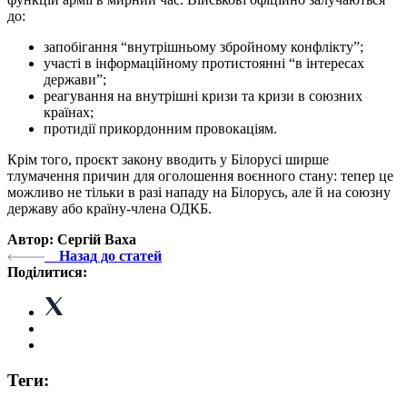
до:
запобігання “внутрішньому збройному конфлікту”;
участі в інформаційному протистоянні “в інтересах
держави”;
реагування на внутрішні кризи та кризи в союзних
країнах;
протидії прикордонним провокаціям.
Крім того, проєкт закону вводить у Білорусі ширше
тлумачення причин для оголошення воєнного стану: тепер це
можливо не тільки в разі нападу на Білорусь, але й на союзну
державу або країну-члена ОДКБ.
Автор: Сергій Ваха
Назад до статей
Поділитися:
Теги: