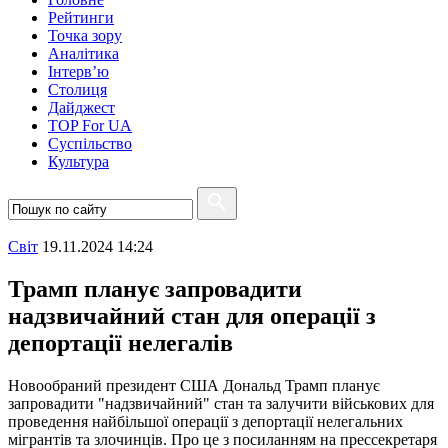
Рейтинги
Точка зору
Аналітика
Інтерв’ю
Столиця
Дайджест
TOP For UA
Суспiльство
Культура
Свiт
19.11.2024 14:24
Трамп планує запровадити
надзвичайний стан для операції з
депортації нелегалів
Новообраний президент США Дональд Трамп планує
запровадити "надзвичайний" стан та залучити військових для
проведення найбільшої операції з депортації нелегальних
мігрантів та злочинців. Про це з посиланням на прессекретаря