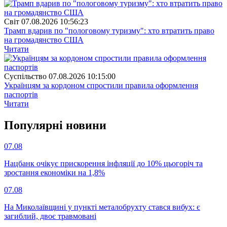
Свiт
07.08.2026 10:56:23
Трамп вдарив по "пологовому туризму": хто втратить право
на громадянство США
Читати
Суспiльство
07.08.2026 10:15:00
Українцям за кордоном спростили правила оформлення
паспортів
Читати
Популярнi новини
07.08
Нацбанк очікує прискорення інфляції до 10% цьогоріч та
зростання економіки на 1,8%
07.08
На Миколаївщині у пункті металобрухту стався вибух: є
загиблий, двоє травмовані