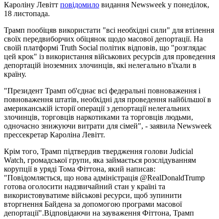
Кароліну Левітт
повідомило
видання Newsweek у понеділок,
18 листопада.
Трамп пообіцяв використати "всі необхідні сили" для втілення
своїх передвиборчих обіцянок щодо масової депортації. На
своїй платформі Truth Social політик відповів, що "розглядає
цей крок" із використання військових ресурсів для проведення
депортацій іноземних злочинців, які нелегально в'їхали в
країну.
"Президент Трамп об'єднає всі федеральні повноваження і
повноваження штатів, необхідні для проведення найбільшої в
американській історії операції з депортації нелегальних
злочинців, торговців наркотиками та торговців людьми,
одночасно знижуючи витрати для сімей", - заявила Newsweek
прессекретар Кароліна Левітт.
Крім того, Трамп підтвердив твердження голови Judicial
Watch, громадської групи, яка займається розслідуванням
корупції в уряді Тома Фіттона, який написав:
"Повідомляється, що нова адміністрація @RealDonaldTrump
готова оголосити надзвичайний стан у країні та
використовуватиме військові ресурси, щоб зупинити
вторгнення Байдена за допомогою програми масової
депортації".Відповідаючи на зауваження Фіттона, Трамп