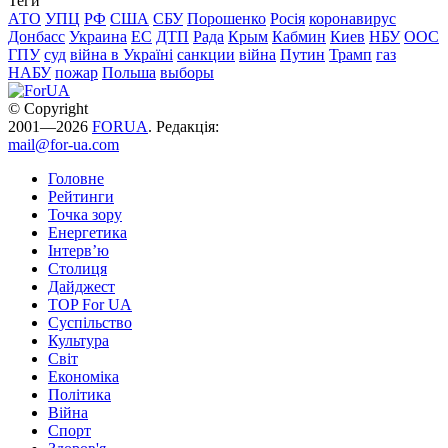
Теги
АТО
УПЦ
РФ
США
СБУ
Порошенко
Росія
коронавирус
Донбасс
Украина
ЕС
ДТП
Рада
Крым
Кабмин
Киев
НБУ
ООС
ГПУ
суд
війна в Україні
санкции
війна
Путин
Трамп
газ
НАБУ
пожар
Польша
выборы
© Copyright
2001—2026
FORUA
. Редакція:
mail@for-ua.com
Головне
Рейтинги
Точка зору
Енергетика
Інтерв’ю
Столиця
Дайджест
TOP For UA
Суспiльство
Культура
Світ
Економіка
Політика
Війна
Спорт