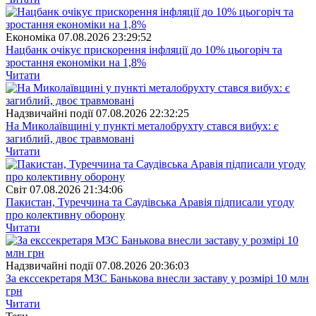
Економіка
07.08.2026 23:29:52
Нацбанк очікує прискорення інфляції до 10% цьогоріч та
зростання економіки на 1,8%
Читати
Надзвичайні події
07.08.2026 22:32:25
На Миколаївщині у пункті металобрухту стався вибух: є
загиблий, двоє травмовані
Читати
Свiт
07.08.2026 21:34:06
Пакистан, Туреччина та Саудівська Аравія підписали угоду
про колективну оборону
Читати
Надзвичайні події
07.08.2026 20:36:03
За екссекретаря МЗС Банькова внесли заставу у розмірі 10 млн
грн
Читати