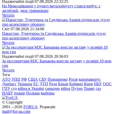
Надзвичайні події
07.08.2026 22:32:25
На Миколаївщині у пункті металобрухту стався вибух: є
загиблий, двоє травмовані
Читати
Свiт
07.08.2026 21:34:06
Пакистан, Туреччина та Саудівська Аравія підписали угоду
про колективну оборону
Читати
Надзвичайні події
07.08.2026 20:36:03
За екссекретаря МЗС Банькова внесли заставу у розмірі 10 млн
грн
Читати
Теги
АТО
УПЦ
РФ
США
СБУ
Порошенко
Росія
коронавирус
Донбасс
Украина
ЕС
ДТП
Рада
Крым
Кабмин
Киев
НБУ
ООС
ГПУ
суд
війна в Україні
санкции
війна
Путин
Трамп
газ
НАБУ
пожар
Польша
выборы
© Copyright
2001—2026
FORUA
. Редакція:
mail@for-ua.com