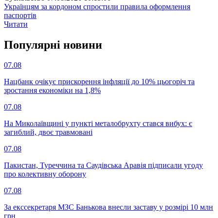
Українцям за кордоном спростили правила оформлення
паспортів
Читати
Популярнi новини
07.08
Нацбанк очікує прискорення інфляції до 10% цьогоріч та
зростання економіки на 1,8%
07.08
На Миколаївщині у пункті металобрухту стався вибух: є
загиблий, двоє травмовані
07.08
Пакистан, Туреччина та Саудівська Аравія підписали угоду
про колективну оборону
07.08
За екссекретаря МЗС Банькова внесли заставу у розмірі 10 млн
грн