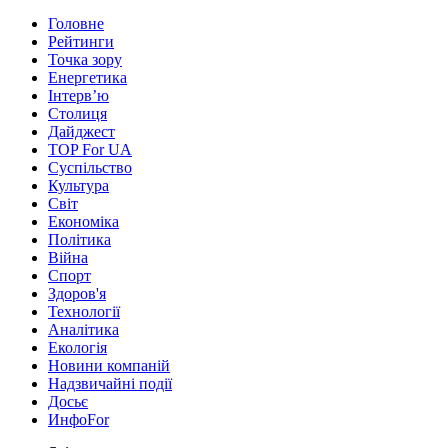
Головне
Рейтинги
Точка зору
Енергетика
Інтерв’ю
Столиця
Дайджест
TOP For UA
Суспiльство
Культура
Світ
Економіка
Політика
Війна
Спорт
Здоров'я
Технології
Аналітика
Екологія
Новини компаній
Надзвичайні події
Досьє
ИнфоFor