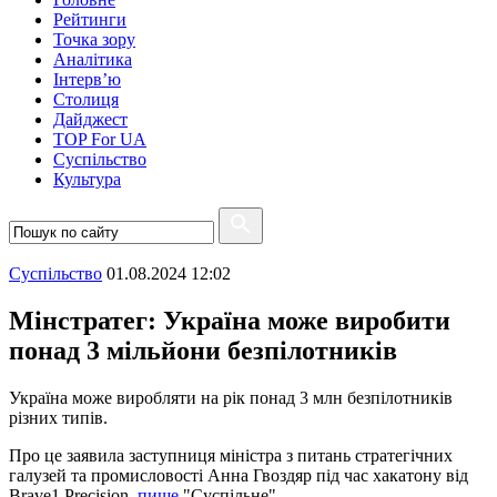
Рейтинги
Точка зору
Аналітика
Інтерв’ю
Столиця
Дайджест
TOP For UA
Суспiльство
Культура
Суспiльство
01.08.2024 12:02
Мінстратег: Україна може виробити
понад 3 мільйони безпілотників
Україна може виробляти на рік понад 3 млн безпілотників
різних типів.
Про це заявила заступниця міністра з питань стратегічних
галузей та промисловості Анна Гвоздяр під час хакатону від
Brave1 Precision,
пише
"Суспільне".