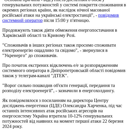
генерувальних потужностей у системі покриття споживання в
окремих регіонах країни, як наслідок нічної масованої
російської атаки на українські електростанції", -
повідомив
системний оператор
після 15:00 у п'ятницю.
Продовжують також діяти обмеження енергопостачання в
Харківській області та Кривому Розі.
"Споживачів в інших регіонах також просимо споживати
електроенергію ощадливо та свідомо", - звернулися в
"Укренерго" до споживачів.
Про початок екстрених відключень е/е за розпорядженням
системного оператора в Дніпропетровській області повідомив
також у телеграм-каналі "ДТЕК".
"Ворог сильно пошкодив об'єкти генерації, передання та
розподілу електроенергії", - зазначили в енергохолдингу.
Як повідомлялося з посиланням на директора Центру
досліджень енергетики (ЦДЕ) Олександра Харченка, під час
останніх інтенсивних атак російських агресорів на
енергосистему Україна втратила 10-12% генерувальних
потужностей від наявних на момент першої атаки 22 березня
2024 року.