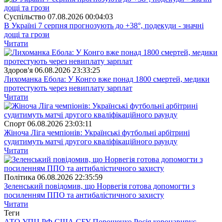
Суспiльство
07.08.2026 00:04:03
В Україні 7 серпня прогнозують до +38°, подекуди - значні
дощі та грози
Читати
Здоров'я
06.08.2026 23:33:25
Лихоманка Ебола: У Конго вже понад 1800 смертей, медики
протестують через невиплату зарплат
Читати
Спорт
06.08.2026 23:03:11
Жіноча Ліга чемпіонів: Українські футбольні арбітрині
судитимуть матчі другого кваліфікаційного раунду
Читати
Полiтика
06.08.2026 22:35:59
Зеленський повідомив, що Норвегія готова допомогти з
посиленням ППО та антибалістичного захисту
Читати
Теги
АТО
УПЦ
РФ
США
СБУ
Порошенко
Росія
коронавирус