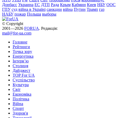
Донбасс
Украина
ЕС
ДТП
Рада
Крым
Кабмин
Киев
НБУ
ООС
ГПУ
суд
війна в Україні
санкции
війна
Путин
Трамп
газ
НАБУ
пожар
Польша
выборы
© Copyright
2001—2026
FORUA
. Редакція:
mail@for-ua.com
Головне
Рейтинги
Точка зору
Енергетика
Інтерв’ю
Столиця
Дайджест
TOP For UA
Суспiльство
Культура
Світ
Економіка
Політика
Війна
Спорт
Здоров'я
Технології