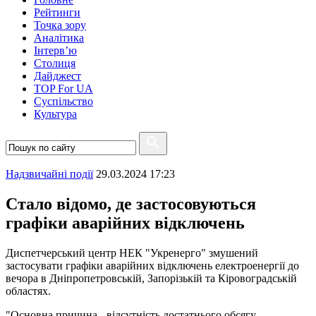
Рейтинги
Точка зору
Аналітика
Інтерв’ю
Столиця
Дайджест
TOP For UA
Суспiльство
Культура
Надзвичайні події
29.03.2024 17:23
Стало відомо, де застосовуються
графіки аварійних відключень
Диспетчерський центр НЕК "Укренерго" змушений
застосувати графіки аварійних відключень електроенергії до
вечора в Дніпропетровській, Запорізькій та Кіровоградській
областях.
"Основна причина - відсутність достатнього обсягу