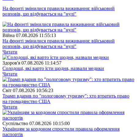
На фронті змінилися правила виживання: військовий
розповів, що відбувається на "нулі"
Війна
07.08.2026 11:55:13
На фронті змінилися правила виживання: військовий
розповів, що відбувається на "нулі"
Читати
Здоров'я
07.08.2026 11:14:57
Солодощі, які варто їсти щодня, назвали медики
Читати
Свiт
07.08.2026 10:56:23
Трамп вдарив по "пологовому туризму": хто втратить право
на громадянство США
Читати
Суспiльство
07.08.2026 10:15:00
Українцям за кордоном спростили правила оформлення
паспортів