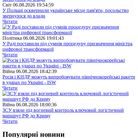
Свiт
06.08.2026 19:54:59
У Польщі осквернили українське місце пам'яти, посольство
звернулося до влади
Читати
Полiтика
06.08.2026 19:01:43
У Раді поставили під сумнів процедуру призначення міністра
цифрової трансформації
Читати
Війна
06.08.2026 18:42:39
Росія і КНДР можуть випробовувати північнокорейські ракети
в ударах по Україні - ISW
Читати
Війна
06.08.2026 18:00:36
ЗСУ взяли під вогневий контроль ключовий логістичний
маршрут РФ до Криму
Читати
Популярнi новини