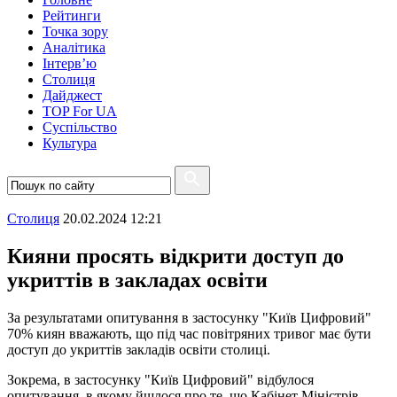
Рейтинги
Точка зору
Аналітика
Інтерв’ю
Столиця
Дайджест
TOP For UA
Суспiльство
Культура
Столиця
20.02.2024 12:21
Кияни просять відкрити доступ до
укриттів в закладах освіти
За результатами опитування в застосунку "Київ Цифровий"
70% киян вважають, що під час повітряних тривог має бути
доступ до укриттів закладів освіти столиці.
Зокрема, в застосунку "Київ Цифровий" відбулося
опитування, в якому йшлося про те, що Кабінет Міністрів