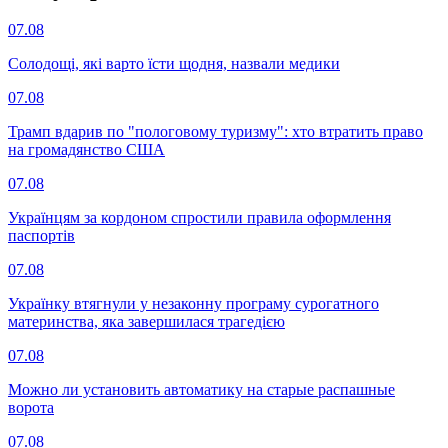
07.08
Солодощі, які варто їсти щодня, назвали медики
07.08
Трамп вдарив по "пологовому туризму": хто втратить право
на громадянство США
07.08
Українцям за кордоном спростили правила оформлення
паспортів
07.08
Українку втягнули у незаконну програму сурогатного
материнства, яка завершилася трагедією
07.08
Можно ли установить автоматику на старые распашные
ворота
07.08