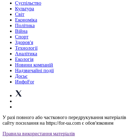
Суспiльство
Культура
Світ
Економіка
Політика
Війна
Спорт
Здоров'я
Технології
Аналітика
Екологія
Новини компаній
Надзвичайні події
Досьє
ИнфоFor
У разі повного або часткового передрукування матеріалів
сайту посилання на https://for-ua.com є обов'язковим
Правила використання матеріалів