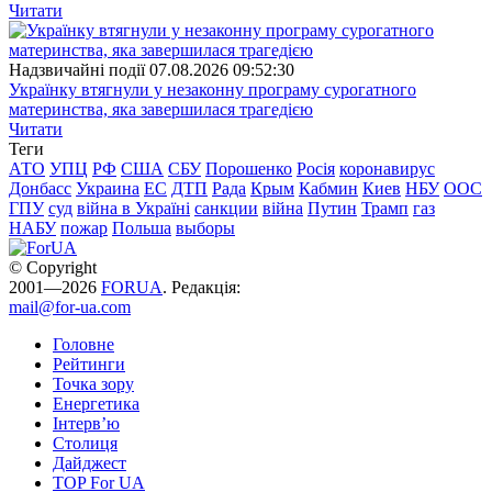
Читати
Надзвичайні події
07.08.2026 09:52:30
Українку втягнули у незаконну програму сурогатного
материнства, яка завершилася трагедією
Читати
Теги
АТО
УПЦ
РФ
США
СБУ
Порошенко
Росія
коронавирус
Донбасс
Украина
ЕС
ДТП
Рада
Крым
Кабмин
Киев
НБУ
ООС
ГПУ
суд
війна в Україні
санкции
війна
Путин
Трамп
газ
НАБУ
пожар
Польша
выборы
© Copyright
2001—2026
FORUA
. Редакція:
mail@for-ua.com
Головне
Рейтинги
Точка зору
Енергетика
Інтерв’ю
Столиця
Дайджест
TOP For UA