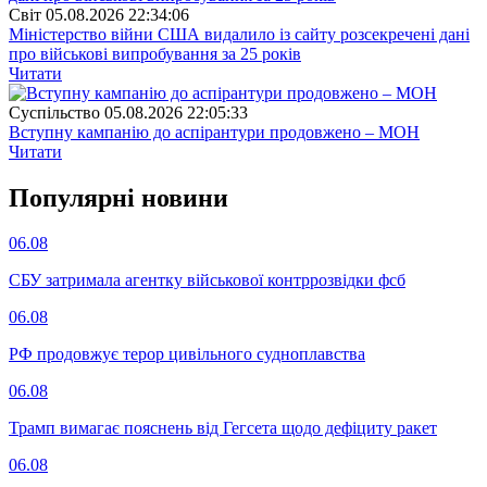
Свiт
05.08.2026 22:34:06
Міністерство війни США видалило із сайту розсекречені дані
про військові випробування за 25 років
Читати
Суспiльство
05.08.2026 22:05:33
Вступну кампанію до аспірантури продовжено – МОН
Читати
Популярнi новини
06.08
СБУ затримала агентку військової контррозвідки фсб
06.08
РФ продовжує терор цивільного судноплавства
06.08
Трамп вимагає пояснень від Гегсета щодо дефіциту ракет
06.08