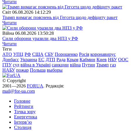
Читати
Свiт
06.08.2026 14:12:29
Трамп вимагає пояснень від Гегсета щодо дефіциту ракет
Читати
Війна
06.08.2026 13:50:28
Сили оборони уразили два НПЗ у РФ
Читати
Теги
АТО
УПЦ
РФ
США
СБУ
Порошенко
Росія
коронавирус
Донбасс
Украина
ЕС
ДТП
Рада
Крым
Кабмин
Киев
НБУ
ООС
ГПУ
суд
війна в Україні
санкции
війна
Путин
Трамп
газ
НАБУ
пожар
Польша
выборы
© Copyright
2001—2026
FORUA
. Редакція:
mail@for-ua.com
Головне
Рейтинги
Точка зору
Енергетика
Інтерв’ю
Столиця