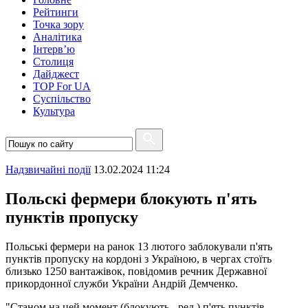
Рейтинги
Точка зору
Аналітика
Інтерв’ю
Столиця
Дайджест
TOP For UA
Суспiльство
Культура
Надзвичайні події
13.02.2024 11:24
Польскі фермери блокують п'ять
пунктів пропуску
Польські фермери на ранок 13 лютого заблокували п'ять
пунктів пропуску на кордоні з Україною, в чергах стоїть
близько 1250 вантажівок, повідомив речник Державної
прикордонної служби України Андрій Демченко.
"Станом на цей момент (блокують - ред.) п'ять пунктів