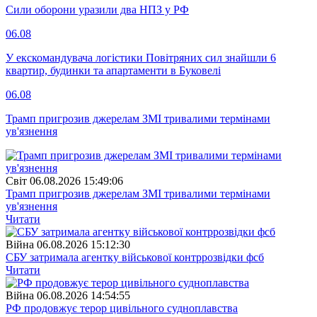
Сили оборони уразили два НПЗ у РФ
06.08
У екскомандувача логістики Повітряних сил знайшли 6
квартир, будинки та апартаменти в Буковелі
06.08
Трамп пригрозив джерелам ЗМІ тривалими термінами
ув'язнення
Свiт
06.08.2026 15:49:06
Трамп пригрозив джерелам ЗМІ тривалими термінами
ув'язнення
Читати
Війна
06.08.2026 15:12:30
СБУ затримала агентку військової контррозвідки фсб
Читати
Війна
06.08.2026 14:54:55
РФ продовжує терор цивільного судноплавства