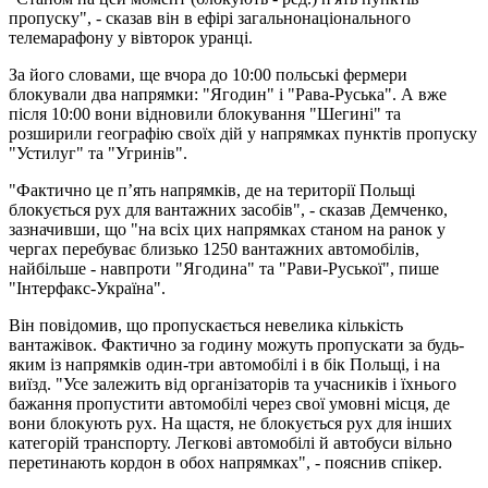
пропуску", - сказав він в ефірі загальнонаціонального
телемарафону у вівторок уранці.
За його словами, ще вчора до 10:00 польські фермери
блокували два напрямки: "Ягодин" і "Рава-Руська". А вже
після 10:00 вони відновили блокування "Шегині" та
розширили географію своїх дій у напрямках пунктів пропуску
"Устилуг" та "Угринів".
"Фактично це п’ять напрямків, де на території Польщі
блокується рух для вантажних засобів", - сказав Демченко,
зазначивши, що "на всіх цих напрямках станом на ранок у
чергах перебуває близько 1250 вантажних автомобілів,
найбільше - навпроти "Ягодина" та "Рави-Руської", пише
"Інтерфакс-Україна".
Він повідомив, що пропускається невелика кількість
вантажівок. Фактично за годину можуть пропускати за будь-
яким із напрямків один-три автомобілі і в бік Польщі, і на
виїзд. "Усе залежить від організаторів та учасників і їхнього
бажання пропустити автомобілі через свої умовні місця, де
вони блокують рух. На щастя, не блокується рух для інших
категорій транспорту. Легкові автомобілі й автобуси вільно
перетинають кордон в обох напрямках", - пояснив спікер.