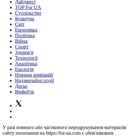
Дайджест
TOP For UA
Суспiльство
Культура
Світ
Економіка
Політика
Війна
Спорт
Здоров'я
Технології
Аналітика
Екологія
Новини компаній
Надзвичайні події
Досьє
ИнфоFor
У разі повного або часткового передрукування матеріалів
сайту посилання на https://for-ua.com є обов'язковим